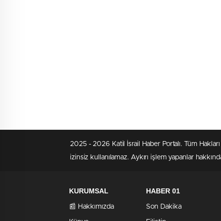
2025 - 2026 Katil İsrail Haber Portalı. Tüm Hakla
izinsiz kullanılamaz. Aykırı işlem yapanlar hakkında
KURUMSAL
HABER 01
📰 Hakkımızda
Son Dakika