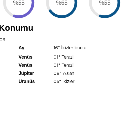
%55
%65
%55
i Konumu
:09
Ay
16°
İkizler burcu
Venüs
01° Terazi
Venüs
01° Terazi
Jüpiter
08° Aslan
Uranüs
05° İkizler