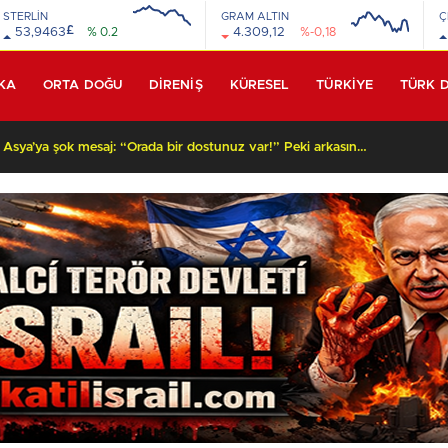
STERLİN
GRAM ALTIN
Ç
£
53,9463
% 0.2
4.309,12
%-0,18
KA
ORTA DOĞU
DİRENİŞ
KÜRESEL
TÜRKİYE
TÜRK 
Beyaz Saray’dan Orta Asya’ya şok mesaj: “Orada bir dostunuz var!” Peki arkasında ne var?