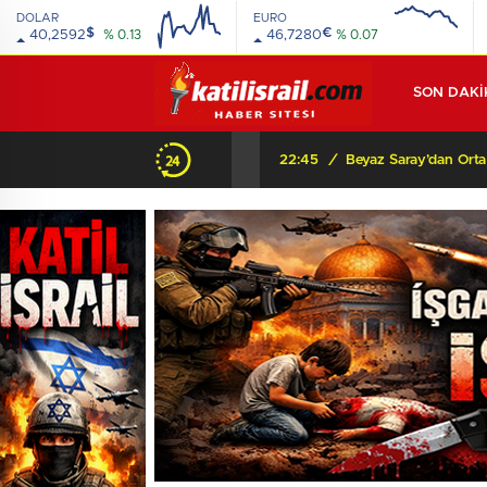
DOLAR
EURO
$
€
40,2592
% 0.13
46,7280
% 0.07
SON DAKİ
22:45
/