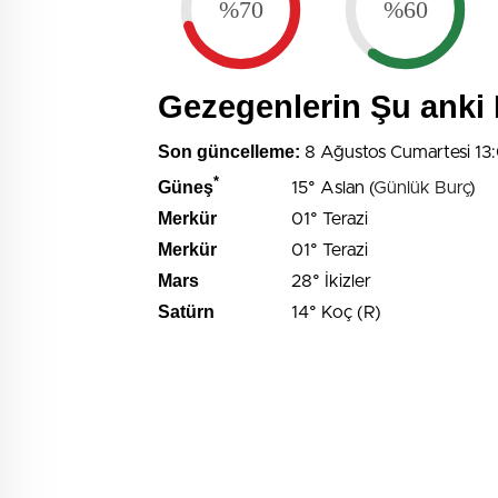
%70
%60
Gezegenlerin Şu ank
Son güncelleme:
8 Ağustos Cumartesi 13
*
Güneş
15° Aslan (
Günlük Burç
)
Merkür
01° Terazi
Merkür
01° Terazi
Mars
28° İkizler
Satürn
14° Koç (R)