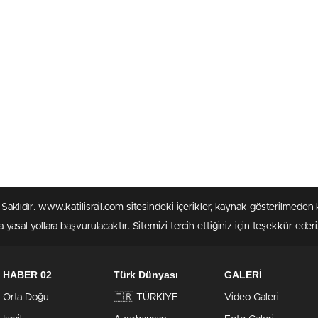
rı Saklıdır. www.katilisrail.com sitesindeki içerikler, kaynak gösterilmed
 yasal yollara başvurulacaktır. Sitemizi tercih ettiğiniz için teşekkür ederi
HABER 02
Türk Dünyası
GALERİ
Orta Doğu
🇹🇷 TÜRKİYE
Video Galeri