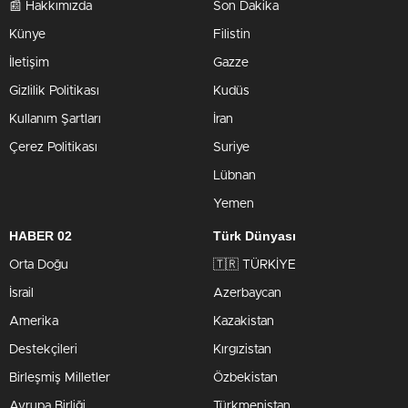
📰 Hakkımızda
Son Dakika
Künye
Filistin
İletişim
Gazze
Gizlilik Politikası
Kudüs
Kullanım Şartları
İran
Çerez Politikası
Suriye
Lübnan
Yemen
HABER 02
Türk Dünyası
Orta Doğu
🇹🇷 TÜRKİYE
İsrail
Azerbaycan
Amerika
Kazakistan
Destekçileri
Kırgızistan
Birleşmiş Milletler
Özbekistan
Avrupa Birliği
Türkmenistan