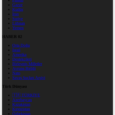
Filistin
Gazze
Kudüs
İran
Suriye
Lübnan
Yemen
HABER 02
Orta Doğu
İsrail
Amerika
Destekçileri
Birleşmiş Milletler
Avrupa Birliği
Nato
Savaş Suçları Arşivi
Türk Dünyası
🇹🇷 TÜRKİYE
Azerbaycan
Kazakistan
Kırgızistan
Özbekistan