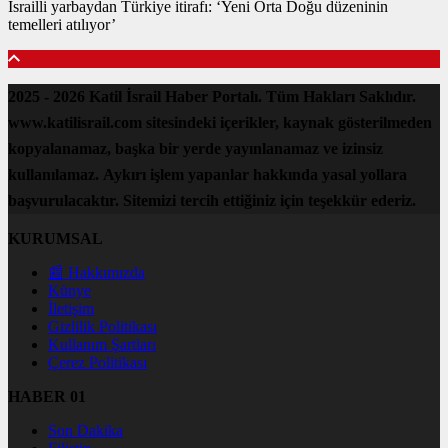
İsrailli yarbaydan Türkiye itirafı: ‘Yeni Orta Doğu düzeninin
temelleri atılıyor’
2025 - 2026 Katil İsrail Haber Portalı. Tüm Hakları Saklıdır.
www.katilisrail.com sitesindeki içerikler, kaynak gösterilmeden
kopyalanamaz, başka bir yerde yayınlanamaz ve izinsiz
kullanılamaz. Aykırı işlem yapanlar hakkında yasal yollara
başvurulacaktır. Sitemizi tercih ettiğiniz için teşekkür ederiz.
KURUMSAL
📰 Hakkımızda
Künye
İletişim
Gizlilik Politikası
Kullanım Şartları
Çerez Politikası
HABER 01
Son Dakika