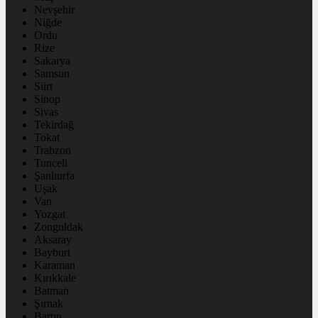
Nevşehir
Niğde
Ordu
Rize
Sakarya
Samsun
Siirt
Sinop
Sivas
Tekirdağ
Tokat
Trabzon
Tunceli
Şanlıurfa
Uşak
Van
Yozgat
Zonguldak
Aksaray
Bayburt
Karaman
Kırıkkale
Batman
Şırnak
Bartın