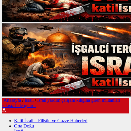
Anasayfa
/
İsrail
/
İsrail yardım çalışanı kılığına giren militanları
etkisiz hale getirdi
Katil İsrail – Filistin ve Gazze Haberleri
Orta Doğu