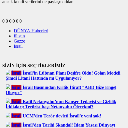
ancak kendi verilerini de paylaşmadılar.
0
0
0
0
0
0
DÜNYA Haberleri
filistin
Gazze
İsrail
SİZİN İÇİN SEÇTİKLERİMİZ
İsrail
İsrail’in Lübnan Planı Deşifre Oldu! Golan Modeli
Şimdi Litani Hattında mı Uygulanıyor?
İsrail
İsrail Basınından Kritik İtiraf! “ABD Bize Engel
Oluyor”
İsrail
Katil Netanyahu’nun Kanser Tedavisi ve Gizlilik
İddiaları; Terörist başı Netanyahu Ölecekmi?
İsrail
UCM’den Terör devleti İsrail’e yeni şok!
İsrail
İsrail’den Tarihi Skandal! İdam Yasası Dünyayı