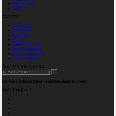
Türkmenistan
KKTC
GALERİ
Video Galeri
Foto Galeri
El-Kassam
Hamas
Askeri Operasyon
Silah Teknolojileri
Güvenlik-Savunma
Savaş Analizleri
BÜLTEN ABONELİĞİ
+
Bu web sitesinden haber ve ebülten almak istiyorum
BİZİ TAKİP ET