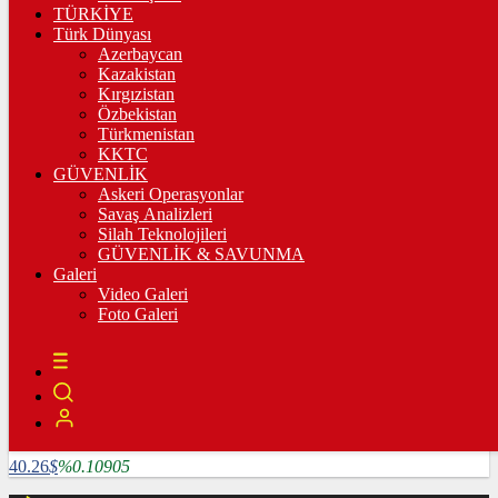
3.335,67
%0,36
TÜRKİYE
Türk Dünyası
BİST100
Azerbaycan
Kazakistan
10.222,02
%-0,03
Kırgızistan
Özbekistan
BİTCOİN
Türkmenistan
KKTC
4782585
฿
%1.64124
GÜVENLİK
Askeri Operasyonlar
LİTECOİN
Savaş Analizleri
Silah Teknolojileri
3909.04
Ł
%5.25507
GÜVENLİK & SAVUNMA
Galeri
ETHEREUM
Video Galeri
Foto Galeri
127024
Ξ
%6.0715
RİPPLE
118.86
%2.16847
TETHER
40.26
$
%0.10905