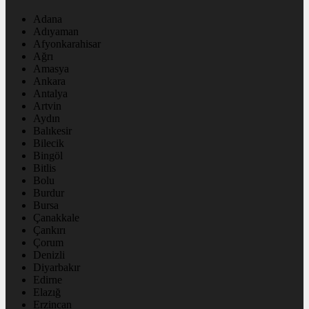
Adana
Adıyaman
Afyonkarahisar
Ağrı
Amasya
Ankara
Antalya
Artvin
Aydın
Balıkesir
Bilecik
Bingöl
Bitlis
Bolu
Burdur
Bursa
Çanakkale
Çankırı
Çorum
Denizli
Diyarbakır
Edirne
Elazığ
Erzincan