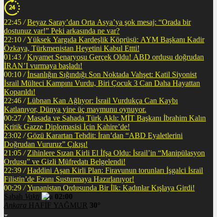
22:45
/
Beyaz Saray’dan Orta Asya’ya şok mesaj: “Orada bir
dostunuz var!” Peki arkasında ne var?
22:10
/
Yüksek Yargıda Kardeşlik Köprüsü: AYM Başkanı Kadir
Özkaya, Türkmenistan Heyetini Kabul Ettti!
01:43
/
Kıyamet Senaryosu Gerçek Oldu! ABD ordusu doğrudan
İRAN’I vurmaya başladı!
00:10
/
İnsanlığın Sığındığı Son Noktada Vahşet: Katil Siyonist
İsrail Mülteci Kampını Vurdu, Biri Çocuk 3 Can Daha Hayattan
Koparıldı!
22:46
/
Lübnan Kan Ağlıyor: İsrail Vurdukça Can Kaybı
Katlanıyor, Dünya yine üç maymunu oynuyor.
00:27
/
Masada ve Sahada Türk Aklı: MİT Başkanı İbrahim Kalın
Kritik Gazze Diplomasisi İçin Kahire’de!
23:02
/
Gözü Karartan Tehdit: İran’dan “ABD Eyaletlerini
Doğrudan Vururuz” Çıkışı!
21:05
/
Zihinlere Sızan Kirli El İfşa Oldu: İsrail’in “Manipülasyon
Ordusu” ve Gizli Müfredatı Belgelendi!
22:39
/
Haddini Aşan Kirli Plan: Firavunun torunları İşgalci İsrail
Filistin’de Ezanı Susturmaya Hazırlanıyor!
00:29
/
Yunanistan Ordusunda Bir İlk: Kadınlar Kışlaya Girdi!
Sabah
Vakti
02:00
Ankara
HAFİF YAĞMUR
30°