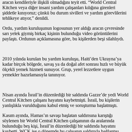
aracın kendileriyle ilişkili olmadığını teyit etti. “World Central
Kitchen veya diğer insani yardım çalışanları kılığına girenleri
şiddetle kınıyoruz; çünkü bu durum sivilleri ve yardım görevlilerini
tehlikeye atıyor,” denildi.
Ordu, yardım kuruluşunun logosunun yer aldığı aracın çevresinde
sarı yelek giymiş birkaç kişinin bulunduğu video görüntülerini
paylaştı. Ordunun açıklamasına göre, bu kişilerden beşi silahlıydı.
2010 yılında kurulan bu yardım kuruluşu, Haiti’den Ukrayna’ya
kadar birçok bölgede, savaş ya da doğal afet sonrası hızlı ve büyük
ölçekli yemek hizmeti sunuyor. Grup, yerel lezzetlere uygun
yemekler hazırlamasıyla tanınıyor.
Nisan ayında İsrail’in düzenlediği bir saldırıda Gazze’de yedi World
Central Kitchen çalışanı hayatını kaybetmişti. İsrail, bu kişilerin
yanlışlıkla vurulduğunu kabul etmiş ve soruşturma başlatmıştı.
Kasım ayında, Hamas’ın savaşı başlatan saldırısına karıştığı
söylenen bir World Central Kitchen çalışanının da aralarında
bulunduğu beş kişi, İsrail’in düzenlediği bir saldırıda hayatını
kaybetti. WCK ise o dönemde bu çalışanın saldırıyla bağlantısı