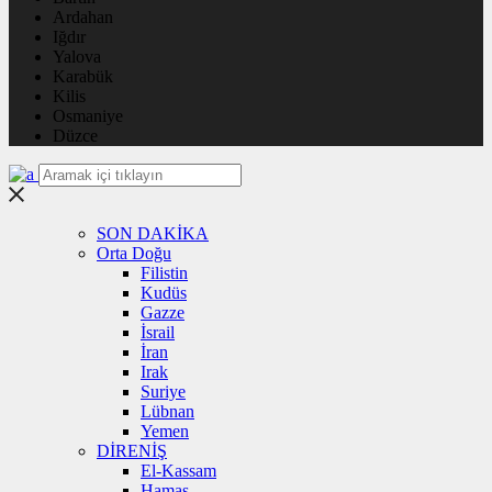
Ardahan
Iğdır
Yalova
Karabük
Kilis
Osmaniye
Düzce
SON DAKİKA
Orta Doğu
Filistin
Kudüs
Gazze
İsrail
İran
Irak
Suriye
Lübnan
Yemen
DİRENİŞ
El-Kassam
Hamas