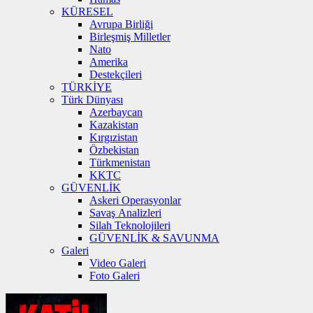
KÜRESEL
Avrupa Birliği
Birleşmiş Milletler
Nato
Amerika
Destekçileri
TÜRKİYE
Türk Dünyası
Azerbaycan
Kazakistan
Kırgızistan
Özbekistan
Türkmenistan
KKTC
GÜVENLİK
Askeri Operasyonlar
Savaş Analizleri
Silah Teknolojileri
GÜVENLİK & SAVUNMA
Galeri
Video Galeri
Foto Galeri