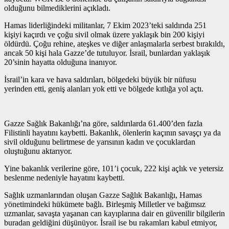
olduğunu bilmediklerini açıkladı.
Hamas liderliğindeki militanlar, 7 Ekim 2023’teki saldırıda 251
kişiyi kaçırdı ve çoğu sivil olmak üzere yaklaşık bin 200 kişiyi
öldürdü. Çoğu rehine, ateşkes ve diğer anlaşmalarla serbest bırakıldı,
ancak 50 kişi hala Gazze’de tutuluyor. İsrail, bunlardan yaklaşık
20’sinin hayatta olduğuna inanıyor.
İsrail’in kara ve hava saldırıları, bölgedeki büyük bir nüfusu
yerinden etti, geniş alanları yok etti ve bölgede kıtlığa yol açtı.
Gazze Sağlık Bakanlığı’na göre, saldırılarda 61.400’den fazla
Filistinli hayatını kaybetti. Bakanlık, ölenlerin kaçının savaşçı ya da
sivil olduğunu belirtmese de yarısının kadın ve çocuklardan
oluştuğunu aktarıyor.
Yine bakanlık verilerine göre, 101’i çocuk, 222 kişi açlık ve yetersiz
beslenme nedeniyle hayatını kaybetti.
Sağlık uzmanlarından oluşan Gazze Sağlık Bakanlığı, Hamas
yönetimindeki hükümete bağlı. Birleşmiş Milletler ve bağımsız
uzmanlar, savaşta yaşanan can kayıplarına dair en güvenilir bilgilerin
buradan geldiğini düşünüyor. İsrail ise bu rakamları kabul etmiyor,