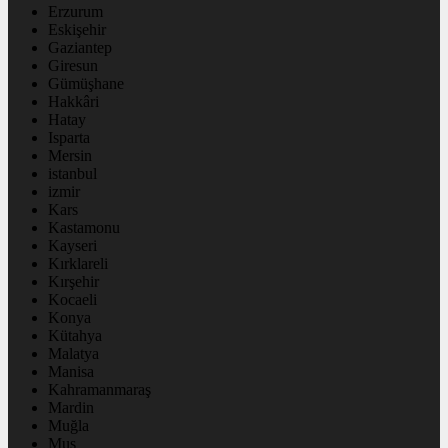
Erzurum
Eskişehir
Gaziantep
Giresun
Gümüşhane
Hakkâri
Hatay
Isparta
Mersin
istanbul
izmir
Kars
Kastamonu
Kayseri
Kırklareli
Kırşehir
Kocaeli
Konya
Kütahya
Malatya
Manisa
Kahramanmaraş
Mardin
Muğla
Muş