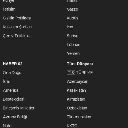
Künye
Filistin
İletişim
Gazze
Gizlilik Politikası
Kudüs
Kullanım Şartları
İran
Çerez Politikası
Suriye
Lübnan
Yemen
HABER 02
Türk Dünyası
Orta Doğu
🇹🇷 TÜRKİYE
İsrail
Azerbaycan
Amerika
Kazakistan
Destekçileri
Kırgızistan
Birleşmiş Milletler
Özbekistan
Avrupa Birliği
Türkmenistan
Nato
KKTC