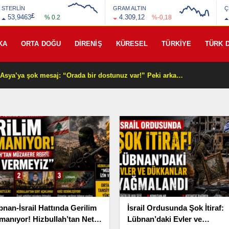
STERLİN
GRAM ALTIN
Ç
£
53,9463
4.309,12
% 0.2
%-0,18
KA
ORTA DOĞU
DİRENİŞ
KÜRESEL
TÜRKİYE
TÜRK 
Beyaz Saray’dan Orta Asya’ya şok mesaj: “Orada bir dostunuz var!” Peki arkasında ne var?
nan-İsrail Hattında Gerilim
İsrail Ordusunda Şok İtiraf:
rmanıyor! Hizbullah’tan Net
Lübnan’daki Evler ve