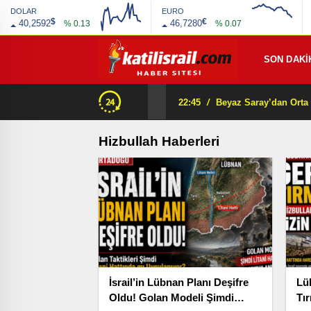
DOLAR
EURO
$
€
40,2592
46,7280
% 0.13
% 0.07
SON DAKİ
22:45
/
Hizbullah Haberleri
İsrail’in Lübnan Planı Deşifre
Lüb
Oldu! Golan Modeli Şimdi
Tı