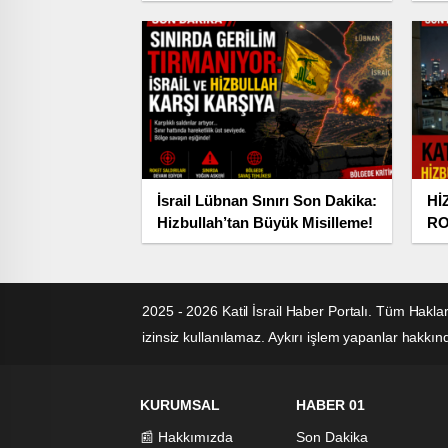
Litani Hattında mı
Me
Uygulanıyor?
İsrail Lübnan Sınırı Son Dakika:
Hİ
Hizbullah’tan Büyük Misilleme!
RO
2025 - 2026 Katil İsrail Haber Portalı. Tüm Hakla
izinsiz kullanılamaz. Aykırı işlem yapanlar hakkında
KURUMSAL
HABER 01
📰 Hakkımızda
Son Dakika