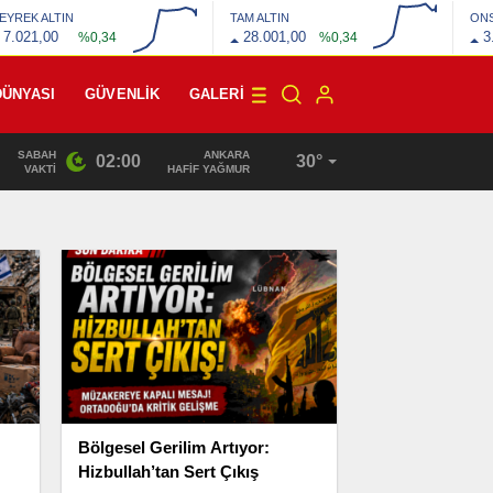
EYREK ALTIN
TAM ALTIN
ON
7.021,00
28.001,00
3
%0,34
%0,34
DÜNYASI
GÜVENLİK
GALERI
SABAH
ANKARA
02:00
30°
22:10
/
VAKTI
HAFİF YAĞMUR
Bölgesel Gerilim Artıyor:
Hizbullah’tan Sert Çıkış