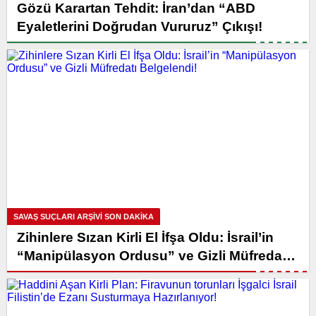
Gözü Karartan Tehdit: İran’dan “ABD
Eyaletlerini Doğrudan Vururuz” Çıkışı!
SAVAŞ SUÇLARI ARŞIVI SON DAKİKA
Zihinlere Sızan Kirli El İfşa Oldu: İsrail’in
“Manipülasyon Ordusu” ve Gizli Müfredatı
Belgelendi!