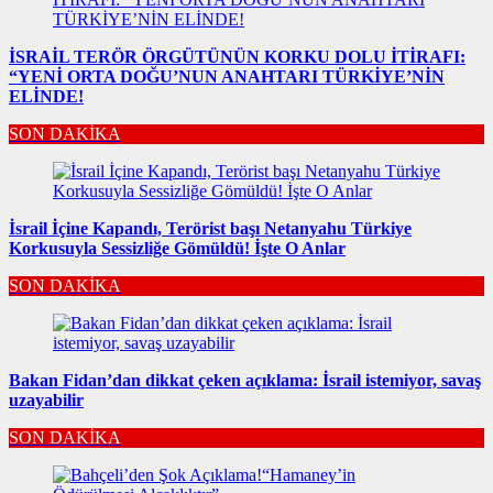
İSRAİL TERÖR ÖRGÜTÜNÜN KORKU DOLU İTİRAFI:
“YENİ ORTA DOĞU’NUN ANAHTARI TÜRKİYE’NİN
ELİNDE!
SON DAKİKA
İsrail İçine Kapandı, Terörist başı Netanyahu Türkiye
Korkusuyla Sessizliğe Gömüldü! İşte O Anlar
SON DAKİKA
Bakan Fidan’dan dikkat çeken açıklama: İsrail istemiyor, savaş
uzayabilir
SON DAKİKA