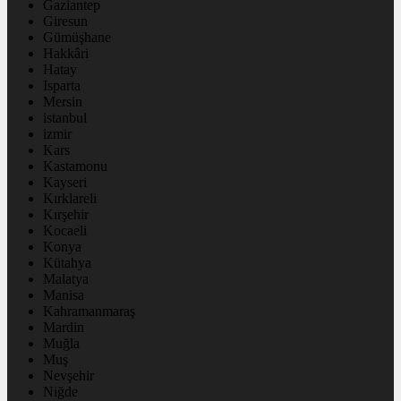
Gaziantep
Giresun
Gümüşhane
Hakkâri
Hatay
Isparta
Mersin
istanbul
izmir
Kars
Kastamonu
Kayseri
Kırklareli
Kırşehir
Kocaeli
Konya
Kütahya
Malatya
Manisa
Kahramanmaraş
Mardin
Muğla
Muş
Nevşehir
Niğde