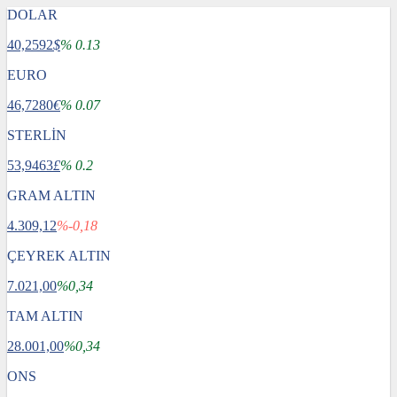
DOLAR
40,2592
$
% 0.13
EURO
46,7280
€
% 0.07
STERLİN
53,9463
£
% 0.2
GRAM ALTIN
4.309,12
%-0,18
ÇEYREK ALTIN
7.021,00
%0,34
TAM ALTIN
28.001,00
%0,34
ONS