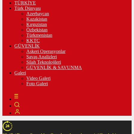
TÜRKİYE
Türk Dünyası
Azerbaycan
Kazakistan
Kırgızistan
Özbekistan
Türkmenistan
KKTC
GÜVENLİK
Askeri Operasyonlar
Savaş Analizleri
Silah Teknolojileri
GÜVENLİK & SAVUNMA
Galeri
Video Galeri
Foto Galeri