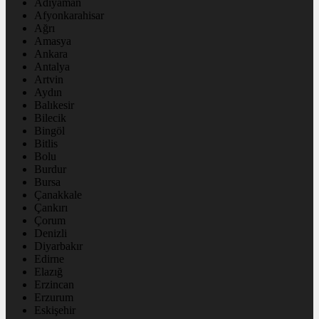
Adıyaman
Afyonkarahisar
Ağrı
Amasya
Ankara
Antalya
Artvin
Aydın
Balıkesir
Bilecik
Bingöl
Bitlis
Bolu
Burdur
Bursa
Çanakkale
Çankırı
Çorum
Denizli
Diyarbakır
Edirne
Elazığ
Erzincan
Erzurum
Eskişehir