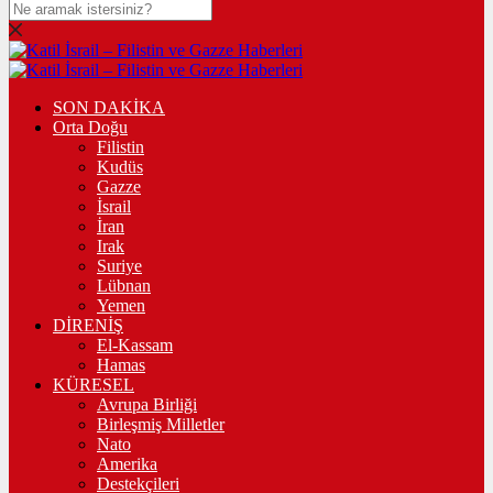
SON DAKİKA
Orta Doğu
Filistin
Kudüs
Gazze
İsrail
İran
Irak
Suriye
Lübnan
Yemen
DİRENİŞ
El-Kassam
Hamas
KÜRESEL
Avrupa Birliği
Birleşmiş Milletler
Nato
Amerika
Destekçileri