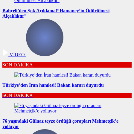
Bahçeli’den Şok Açıklama!“Hamaney’in Ödürülmesi
Alçaklıktır”
VİDEO
SON DAKİKA
Türkiye’den İran hamlesi! Bakan kararı duyurdu
SON DAKİKA
76 yaşındaki Gülnaz teyze ördüğü çorapları Mehmetçik’e
yolluyor