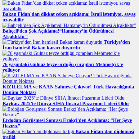
Bakan Fidan’dan dikkat çeken açıklama: İsrail istemiyor, savaş
uzayabilir
Bahçeli’den Şok Açıklama!“Hamaney’in Ödürülmesi
Alçaklıktır”
Türkiye’den
İran hamlesi! Bakan kararı duyurdu
76 yaşındaki Gülnaz teyze ördüğü çorapları Mehmetçik’e
yolluyor
KIZILELMA ve KAAN Sahneye Çıkıyor! Türk Havacılığında
Dönüm Noktası
Baykar, 2025’te Dünya SİHA İhracat Pazarının Lideri Oldu
Erdoğan Görüşmesi Sonrası Erakçi’den Açıklama: “Her Şeye
Hazırız”
Bakan Fidan’dan diplomasi
trafiği