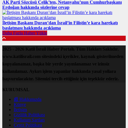
AK Parti Sözcüsü Çelik’ten, Netanyahu’nun Cumhurbaşkanı
Erdoğan hakkında sözlerine cevap
İletişim Başkanı Duran’dan İsrail’in Filistin’e kara harekatı
başlatması hakkında açıklama
Daha Fazla Haber Yükle
2025 - 2026 Katil İsrail Haber Portalı. Tüm Hakları Saklıdır.
www.katilisrail.com sitesindeki içerikler, kaynak gösterilmeden
kopyalanamaz, başka bir yerde yayınlanamaz ve izinsiz
kullanılamaz. Aykırı işlem yapanlar hakkında yasal yollara
başvurulacaktır. Sitemizi tercih ettiğiniz için teşekkür ederiz.
KURUMSAL
📰 Hakkımızda
Künye
İletişim
Gizlilik Politikası
Kullanım Şartları
Çerez Politikası