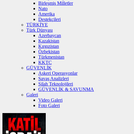
Birleşmiş Milletler
Nato
Amerika
Destekçileri
TÜRKİYE
Türk Dünyası
Azerbaycan
Kazakistan
Kırgızistan
Özbekistan
Türkmenistan
KKTC
GÜVENLİK
Askeri Operasyonlar
Savaş Analizleri
Silah Teknolojileri
GÜVENLİK & SAVUNMA
Galeri
Video Galeri
Foto Galeri