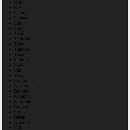
Ordu
Rize
Sakarya
Samsun
Siirt
Sinop
Sivas
Tekirdağ
Tokat
Trabzon
Tunceli
Şanlıurfa
Uşak
Van
Yozgat
Zonguldak
Aksaray
Bayburt
Karaman
Kırıkkale
Batman
Şırnak
Bartın
Ardahan
Iğdır