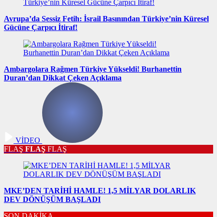
Avrupa’da Sessiz Fetih: İsrail Basınından Türkiye’nin Küresel
Gücüne Çarpıcı İtiraf!
Ambargolara Rağmen Türkiye Yükseldi! Burhanettin
Duran’dan Dikkat Çeken Açıklama
VİDEO
FLAŞ
FLAŞ
FLAŞ
MKE’DEN TARİHİ HAMLE! 1,5 MİLYAR DOLARLIK
DEV DÖNÜŞÜM BAŞLADI
SON DAKİKA