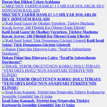
Duran’dan Dikkat Çeken Açıklama
MKE’DEN TARİHİ HAMLE! 1,5 MİLYAR DOLARLIK
DEV DÖNÜŞÜM BAŞLADI
Katil İsrail Gazze’de Okulları Vururken, Türkiye Mazluma
Kucak Açıyor: 246 Filistinli Kız Öğrenci Emin Ellerde!
Katil İsrail
Şokta! Türk Donanması Gücünü Gösterdi
Hakan Fidan’dan Dünyaya Çağrı: “İsrail’in Sabotajlarını
Durdurun!”
İSRAİL TERÖR ÖRGÜTÜNÜN KORKU DOLU İTİRAFI:
“YENİ ORTA DOĞU’NUN ANAHTARI TÜRKİYE’NİN
ELİNDE!
İsrail İçine Kapandı, Terörist başı Netanyahu Türkiye
Korkusuyla Sessizliğe Gömüldü! İşte O Anlar