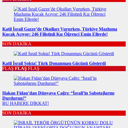
Katil İsrail Gazze’de Okulları Vururken, Türkiye Mazluma
Kucak Açıyor: 246 Filistinli Kız Öğrenci Emin Ellerde!
SON DAKİKA
Katil İsrail Şokta! Türk Donanması Gücünü Gösterdi
FLAŞ
FLAŞ
FLAŞ
Hakan Fidan’dan Dünyaya Çağrı: “İsrail’in Sabotajlarını
Durdurun!”
BU HABERE DİKKAT!
SON DAKİKA