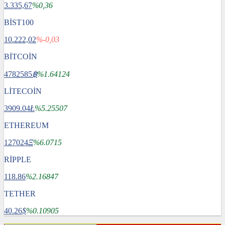
3.335,67
%0,36
BİST100
10.222,02
%-0,03
BİTCOİN
4782585
฿
%1.64124
LİTECOİN
3909.04
Ł
%5.25507
ETHEREUM
127024
Ξ
%6.0715
RİPPLE
118.86
%2.16847
TETHER
40.26
$
%0.10905