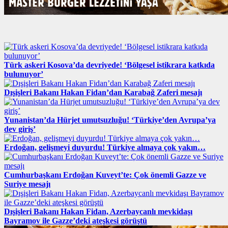
Türk askeri Kosova’da devriyede! ‘Bölgesel istikrara katkıda
bulunuyor’
Dışişleri Bakanı Hakan Fidan’dan Karabağ Zaferi mesajı
Yunanistan’da Hürjet umutsuzluğu! ‘Türkiye’den Avrupa’ya
dev giriş’
Erdoğan, gelişmeyi duyurdu! Türkiye almaya çok yakın…
Cumhurbaşkanı Erdoğan Kuveyt’te: Çok önemli Gazze ve
Suriye mesajı
Dışişleri Bakanı Hakan Fidan, Azerbaycanlı mevkidaşı
Bayramov ile Gazze’deki ateşkesi görüştü