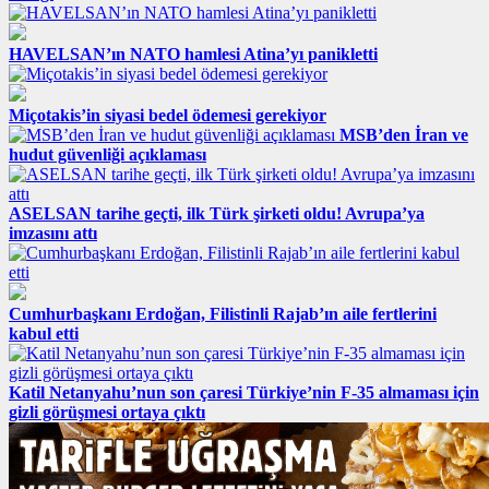
HAVELSAN’ın NATO hamlesi Atina’yı panikletti
Miçotakis’in siyasi bedel ödemesi gerekiyor
MSB’den İran ve
hudut güvenliği açıklaması
ASELSAN tarihe geçti, ilk Türk şirketi oldu! Avrupa’ya
imzasını attı
Cumhurbaşkanı Erdoğan, Filistinli Rajab’ın aile fertlerini
kabul etti
Katil Netanyahu’nun son çaresi Türkiye’nin F-35 almaması için
gizli görüşmesi ortaya çıktı