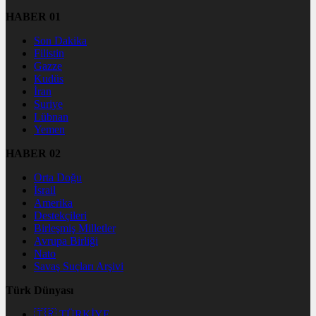
HABER 01
Son Dakika
Filistin
Gazze
Kudüs
İran
Suriye
Lübnan
Yemen
HABER 02
Orta Doğu
İsrail
Amerika
Destekçileri
Birleşmiş Milletler
Avrupa Birliği
Nato
Savaş Suçları Arşivi
Türk Dünyası
🇹🇷 TÜRKİYE