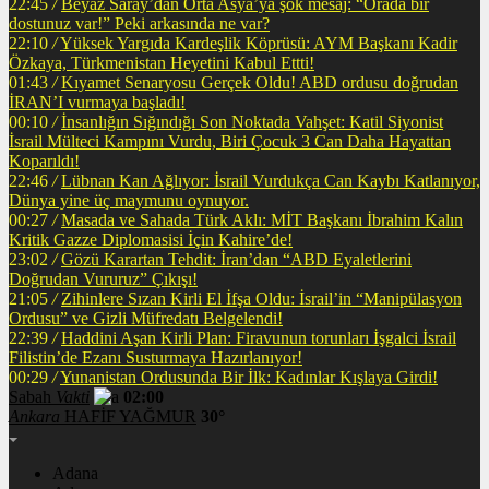
22:45
/
Beyaz Saray’dan Orta Asya’ya şok mesaj: “Orada bir
dostunuz var!” Peki arkasında ne var?
22:10
/
Yüksek Yargıda Kardeşlik Köprüsü: AYM Başkanı Kadir
Özkaya, Türkmenistan Heyetini Kabul Ettti!
01:43
/
Kıyamet Senaryosu Gerçek Oldu! ABD ordusu doğrudan
İRAN’I vurmaya başladı!
00:10
/
İnsanlığın Sığındığı Son Noktada Vahşet: Katil Siyonist
İsrail Mülteci Kampını Vurdu, Biri Çocuk 3 Can Daha Hayattan
Koparıldı!
22:46
/
Lübnan Kan Ağlıyor: İsrail Vurdukça Can Kaybı Katlanıyor,
Dünya yine üç maymunu oynuyor.
00:27
/
Masada ve Sahada Türk Aklı: MİT Başkanı İbrahim Kalın
Kritik Gazze Diplomasisi İçin Kahire’de!
23:02
/
Gözü Karartan Tehdit: İran’dan “ABD Eyaletlerini
Doğrudan Vururuz” Çıkışı!
21:05
/
Zihinlere Sızan Kirli El İfşa Oldu: İsrail’in “Manipülasyon
Ordusu” ve Gizli Müfredatı Belgelendi!
22:39
/
Haddini Aşan Kirli Plan: Firavunun torunları İşgalci İsrail
Filistin’de Ezanı Susturmaya Hazırlanıyor!
00:29
/
Yunanistan Ordusunda Bir İlk: Kadınlar Kışlaya Girdi!
Sabah
Vakti
02:00
Ankara
HAFİF YAĞMUR
30°
Adana