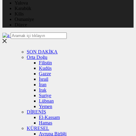
Yalova
Karabük
Kilis
Osmaniye
Düzce
SON DAKİKA
Orta Doğu
Filistin
Kudüs
Gazze
İsrail
İran
Irak
Suriye
Lübnan
Yemen
DİRENİŞ
El-Kassam
Hamas
KÜRESEL
Avrupa Birliği