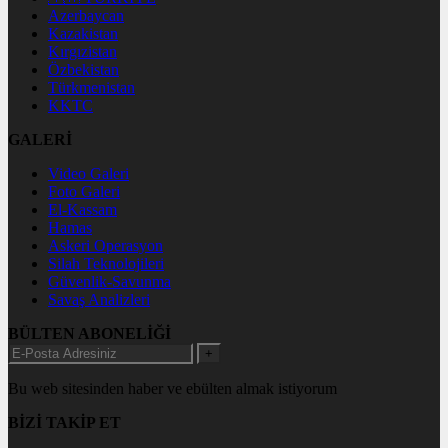
Azerbaycan
Kazakistan
Kırgızistan
Özbekistan
Türkmenistan
KKTC
GALERİ
Video Galeri
Foto Galeri
El-Kassam
Hamas
Askeri Operasyon
Silah Teknolojileri
Güvenlik-Savunma
Savaş Analizleri
BÜLTEN ABONELİĞİ
+
Bu web sitesinden haber ve ebülten almak istiyorum
BİZİ TAKİP ET