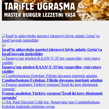
İsrail’in alıkoyduğu gazeteci işkenceyi böyle anlattı: Greta’ya
İsrail bayrağı öptürdüler
İspanya’nın gözdesi KAAN! F-35’ten vazgeçtiler, yeni rotayı
çizdiler
Cumhurbaşkanı Erdoğan: Filistin davasına ömrümü adadım
Fransız analistten Türkiye vurgusu!’İsrail iki kere düşünmek
zorunda’