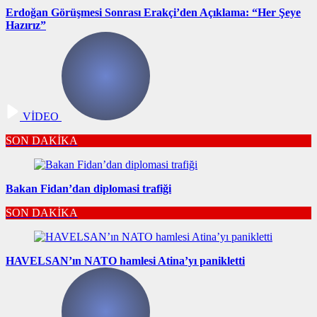
Erdoğan Görüşmesi Sonrası Erakçi’den Açıklama: “Her Şeye
Hazırız”
VİDEO
SON DAKİKA
Bakan Fidan’dan diplomasi trafiği
SON DAKİKA
HAVELSAN’ın NATO hamlesi Atina’yı panikletti