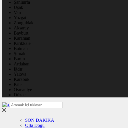
Şanlıurfa
Uşak
Van
Yozgat
Zonguldak
Aksaray
Bayburt
Karaman
Kırıkkale
Batman
Şırnak
Bartın
Ardahan
Iğdır
Yalova
Karabük
Kilis
Osmaniye
Düzce
SON DAKİKA
Orta Doğu