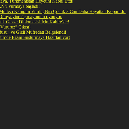
a, Türkmenistan Heyetini Kabul Ettti!
N’I vurmaya başladı!
il Mülteci Kampını Vurdu, Biri Çocuk 3 Can Daha Hayattan Koparıldı!
, Dünya yine üç maymunu oynuyor.
ik Gazze Diplomasisi İçin Kahire’de!
Vururuz” Çıkışı!
rdusu” ve Gizli Müfredatı Belgelendi!
listin’de Ezanı Susturmaya Hazırlanıyor!