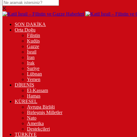
SON DAKİKA
Orta Doğu
Filistin
Kudüs
Gazze
İsrail
İran
Irak
Suriye
Lübnan
Yemen
DİRENİŞ
El-Kassam
Hamas
KÜRESEL
Avrupa Birliği
Birleşmiş Milletler
Nato
Amerika
Destekçileri
TÜRKİYE