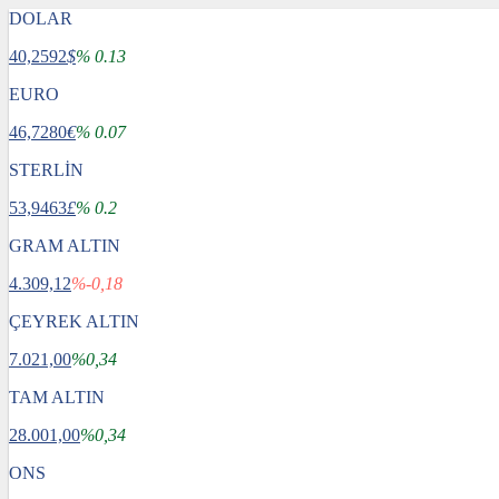
DOLAR
40,2592
$
% 0.13
EURO
46,7280
€
% 0.07
STERLİN
53,9463
£
% 0.2
GRAM ALTIN
4.309,12
%-0,18
ÇEYREK ALTIN
7.021,00
%0,34
TAM ALTIN
28.001,00
%0,34
ONS