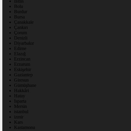
Bitlis
Bolu
Burdur
Bursa
Çanakkale
Çankırı
Çorum
Denizli
Diyarbakır
Edirne
Elazığ
Erzincan
Erzurum
Eskişehir
Gaziantep
Giresun
Gümüşhane
Hakkâri
Hatay
Isparta
Mersin
istanbul
izmir
Kars
Kastamonu