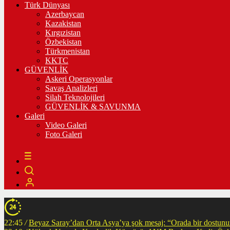
Türk Dünyası
Azerbaycan
Kazakistan
Kırgızistan
Özbekistan
Türkmenistan
KKTC
GÜVENLİK
Askeri Operasyonlar
Savaş Analizleri
Silah Teknolojileri
GÜVENLİK & SAVUNMA
Galeri
Video Galeri
Foto Galeri
22:45
/
Beyaz Saray’dan Orta Asya’ya şok mesaj: “Orada bir dostunuz