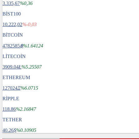
3.335,67
%0,36
BİST100
10.222,02
%-0,03
BİTCOİN
4782585
฿
%1.64124
LİTECOİN
3909.04
Ł
%5.25507
ETHEREUM
127024
Ξ
%6.0715
RİPPLE
118.86
%2.16847
TETHER
40.26
$
%0.10905