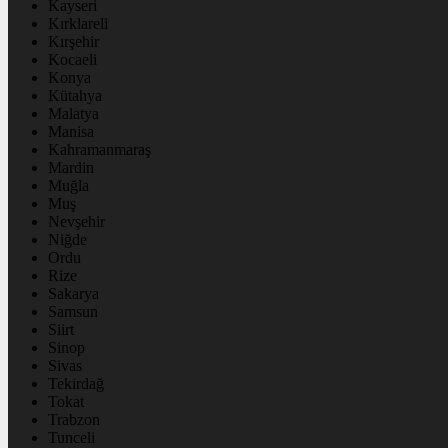
Kayseri
Kırklareli
Kırşehir
Kocaeli
Konya
Kütahya
Malatya
Manisa
Kahramanmaraş
Mardin
Muğla
Muş
Nevşehir
Niğde
Ordu
Rize
Sakarya
Samsun
Siirt
Sinop
Sivas
Tekirdağ
Tokat
Trabzon
Tunceli