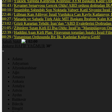
22:10
/
Yüksek Yargıda Kardeşlik Köprüsü: AYM Başkanı Kadir Özkay
01:43
/
Kıyamet Senaryosu Gerçek Oldu! ABD ordusu doğrudan İRA
00:10
/
İnsanlığın Sığındığı Son Noktada Vahşet: Katil Siyonist İsra
22:46
/
Lübnan Kan Ağlıyor: İsrail Vurdukça Can Kaybı Katlanıyor
00:27
/
Masada ve Sahada Türk Aklı: MİT Başkanı İbrahim Kalın Krit
23:02
/
Gözü Karartan Tehdit: İran’dan “ABD Eyaletlerini Doğrudan 
21:05
/
Zihinlere Sızan Kirli El İfşa Oldu: İsrail’in “Manipülasyon O
22:39
/
Haddini Aşan Kirli Plan: Firavunun torunları İşgalci İsrail Fi
00:29
/
Yunanistan Ordusunda Bir İlk: Kadınlar Kışlaya Girdi!
Sabah
Vakti
02:00
Ankara
HAFİF YAĞMUR
30°
Adana
Adıyaman
Afyonkarahisar
Ağrı
Amasya
Ankara
Antalya
Artvin
Aydın
Balıkesir
Bilecik
Bingöl