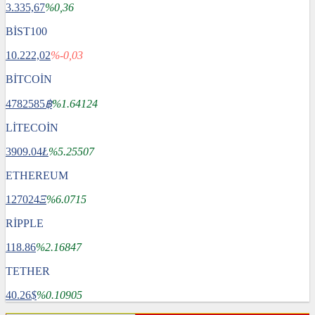
3.335,67
%0,36
BİST100
10.222,02
%-0,03
BİTCOİN
4782585
฿
%1.64124
LİTECOİN
3909.04
Ł
%5.25507
ETHEREUM
127024
Ξ
%6.0715
RİPPLE
118.86
%2.16847
TETHER
40.26
$
%0.10905