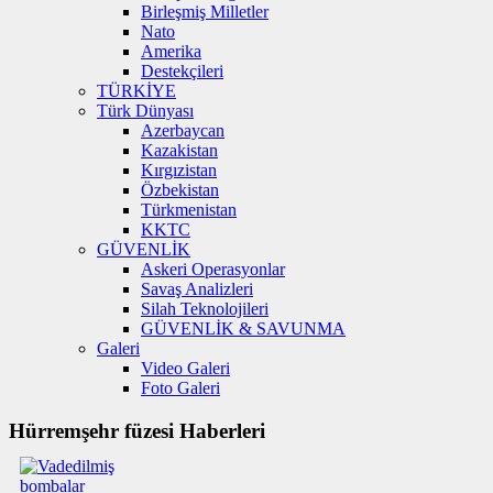
Birleşmiş Milletler
Nato
Amerika
Destekçileri
TÜRKİYE
Türk Dünyası
Azerbaycan
Kazakistan
Kırgızistan
Özbekistan
Türkmenistan
KKTC
GÜVENLİK
Askeri Operasyonlar
Savaş Analizleri
Silah Teknolojileri
GÜVENLİK & SAVUNMA
Galeri
Video Galeri
Foto Galeri
Hürremşehr füzesi Haberleri