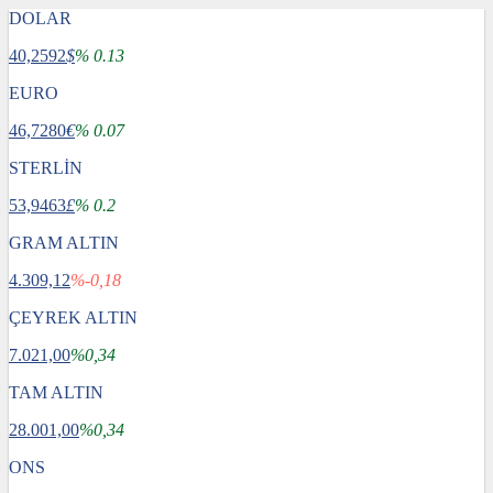
DOLAR
40,2592
$
% 0.13
EURO
46,7280
€
% 0.07
STERLİN
53,9463
£
% 0.2
GRAM ALTIN
4.309,12
%-0,18
ÇEYREK ALTIN
7.021,00
%0,34
TAM ALTIN
28.001,00
%0,34
ONS