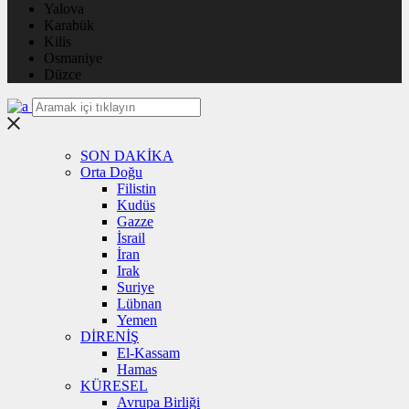
Yalova
Karabük
Kilis
Osmaniye
Düzce
SON DAKİKA
Orta Doğu
Filistin
Kudüs
Gazze
İsrail
İran
Irak
Suriye
Lübnan
Yemen
DİRENİŞ
El-Kassam
Hamas
KÜRESEL
Avrupa Birliği