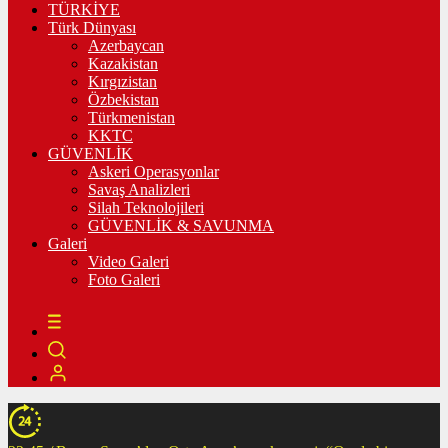
TÜRKİYE
Türk Dünyası
Azerbaycan
Kazakistan
Kırgızistan
Özbekistan
Türkmenistan
KKTC
GÜVENLİK
Askeri Operasyonlar
Savaş Analizleri
Silah Teknolojileri
GÜVENLİK & SAVUNMA
Galeri
Video Galeri
Foto Galeri