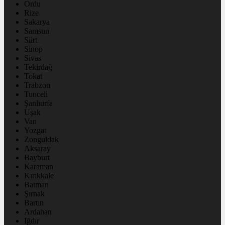
Ordu
Rize
Sakarya
Samsun
Siirt
Sinop
Sivas
Tekirdağ
Tokat
Trabzon
Tunceli
Şanlıurfa
Uşak
Van
Yozgat
Zonguldak
Aksaray
Bayburt
Karaman
Kırıkkale
Batman
Şırnak
Bartın
Ardahan
Iğdır