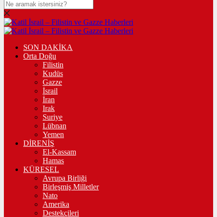
SON DAKİKA
Orta Doğu
Filistin
Kudüs
Gazze
İsrail
İran
Irak
Suriye
Lübnan
Yemen
DİRENİŞ
El-Kassam
Hamas
KÜRESEL
Avrupa Birliği
Birleşmiş Milletler
Nato
Amerika
Destekçileri