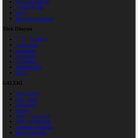
Birleşmiş Milletler
Avrupa Birliği
Nato
Savaş Suçları Arşivi
Türk Dünyası
🇹🇷 TÜRKİYE
Azerbaycan
Kazakistan
Kırgızistan
Özbekistan
Türkmenistan
KKTC
GALERİ
Video Galeri
Foto Galeri
El-Kassam
Hamas
Askeri Operasyon
Silah Teknolojileri
Güvenlik-Savunma
Savaş Analizleri