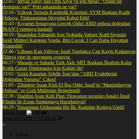
22:45
/
Beyaz Saray’dan Orta Asya’ya şok mesaj: “Orada bir
dostunuz var!” Peki arkasında ne var?
22:10
/
Yüksek Yargıda Kardeşlik Köprüsü: AYM Başkanı Kadir
Özkaya, Türkmenistan Heyetini Kabul Ettti!
01:43
/
Kıyamet Senaryosu Gerçek Oldu! ABD ordusu doğrudan
İRAN’I vurmaya başladı!
00:10
/
İnsanlığın Sığındığı Son Noktada Vahşet: Katil Siyonist
İsrail Mülteci Kampını Vurdu, Biri Çocuk 3 Can Daha Hayattan
Koparıldı!
22:46
/
Lübnan Kan Ağlıyor: İsrail Vurdukça Can Kaybı Katlanıyor,
Dünya yine üç maymunu oynuyor.
00:27
/
Masada ve Sahada Türk Aklı: MİT Başkanı İbrahim Kalın
Kritik Gazze Diplomasisi İçin Kahire’de!
23:02
/
Gözü Karartan Tehdit: İran’dan “ABD Eyaletlerini
Doğrudan Vururuz” Çıkışı!
21:05
/
Zihinlere Sızan Kirli El İfşa Oldu: İsrail’in “Manipülasyon
Ordusu” ve Gizli Müfredatı Belgelendi!
22:39
/
Haddini Aşan Kirli Plan: Firavunun torunları İşgalci İsrail
Filistin’de Ezanı Susturmaya Hazırlanıyor!
00:29
/
Yunanistan Ordusunda Bir İlk: Kadınlar Kışlaya Girdi!
Sabah
Vakti
02:00
Ankara
HAFİF YAĞMUR
30°
Adana