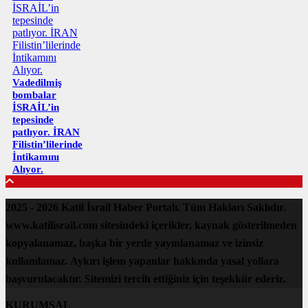
Vadedilmiş
bombalar
İSRAİL’in
tepesinde
patlıyor. İRAN
Filistin’lilerinde
İntikamını
Alıyor.
2025 - 2026 Katil İsrail Haber Portalı. Tüm Hakları Saklıdır.
www.katilisrail.com sitesindeki içerikler, kaynak gösterilmeden
kopyalanamaz, başka bir yerde yayınlanamaz ve izinsiz
kullanılamaz. Aykırı işlem yapanlar hakkında yasal yollara
başvurulacaktır. Sitemizi tercih ettiğiniz için teşekkür ederiz.
KURUMSAL