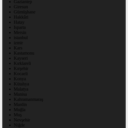
Gaziantep
Giresun
Gümüşhane
Hakkâri
Hatay
Isparta
Mersin
istanbul
izmir
Kars
Kastamonu
Kayseri
Kırklareli
Kırşehir
Kocaeli
Konya
Kütahya
Malatya
Manisa
Kahramanmaraş
Mardin
Muğla
Muş
Nevşehir
Niğde