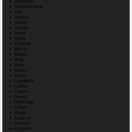
Adıyaman
Afyonkarahisar
Ağrı
Amasya
Ankara
Antalya
Artvin
Aydın
Balıkesir
Bilecik
Bingöl
Bitlis
Bolu
Burdur
Bursa
Çanakkale
Çankırı
Çorum
Denizli
Diyarbakır
Edirne
Elazığ
Erzincan
Erzurum
Eskişehir