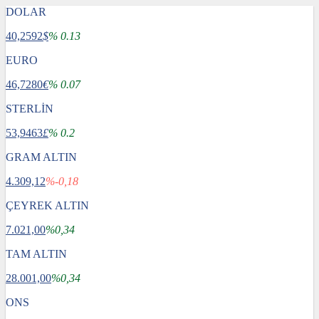
DOLAR
40,2592
$
% 0.13
EURO
46,7280
€
% 0.07
STERLİN
53,9463
£
% 0.2
GRAM ALTIN
4.309,12
%-0,18
ÇEYREK ALTIN
7.021,00
%0,34
TAM ALTIN
28.001,00
%0,34
ONS