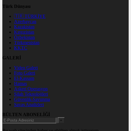
Türk Dünyası
🇹🇷 TÜRKİYE
Azerbaycan
Kazakistan
Kırgızistan
Özbekistan
Türkmenistan
KKTC
GALERİ
Video Galeri
Foto Galeri
El-Kassam
Hamas
Askeri Operasyon
Silah Teknolojileri
Güvenlik-Savunma
Savaş Analizleri
BÜLTEN ABONELİĞİ
+
Bu web sitesinden haber ve ebülten almak istiyorum