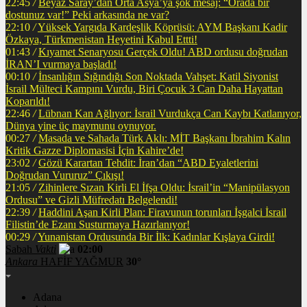
22:45
/
Beyaz Saray’dan Orta Asya’ya şok mesaj: “Orada bir
dostunuz var!” Peki arkasında ne var?
22:10
/
Yüksek Yargıda Kardeşlik Köprüsü: AYM Başkanı Kadir
Özkaya, Türkmenistan Heyetini Kabul Ettti!
01:43
/
Kıyamet Senaryosu Gerçek Oldu! ABD ordusu doğrudan
İRAN’I vurmaya başladı!
00:10
/
İnsanlığın Sığındığı Son Noktada Vahşet: Katil Siyonist
İsrail Mülteci Kampını Vurdu, Biri Çocuk 3 Can Daha Hayattan
Koparıldı!
22:46
/
Lübnan Kan Ağlıyor: İsrail Vurdukça Can Kaybı Katlanıyor,
Dünya yine üç maymunu oynuyor.
00:27
/
Masada ve Sahada Türk Aklı: MİT Başkanı İbrahim Kalın
Kritik Gazze Diplomasisi İçin Kahire’de!
23:02
/
Gözü Karartan Tehdit: İran’dan “ABD Eyaletlerini
Doğrudan Vururuz” Çıkışı!
21:05
/
Zihinlere Sızan Kirli El İfşa Oldu: İsrail’in “Manipülasyon
Ordusu” ve Gizli Müfredatı Belgelendi!
22:39
/
Haddini Aşan Kirli Plan: Firavunun torunları İşgalci İsrail
Filistin’de Ezanı Susturmaya Hazırlanıyor!
00:29
/
Yunanistan Ordusunda Bir İlk: Kadınlar Kışlaya Girdi!
Sabah
Vakti
02:00
Ankara
HAFİF YAĞMUR
30°
Adana