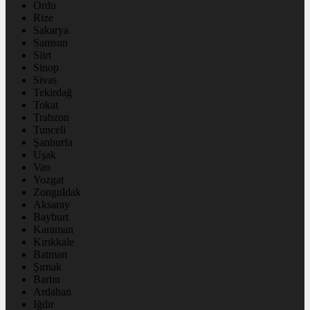
Ordu
Rize
Sakarya
Samsun
Siirt
Sinop
Sivas
Tekirdağ
Tokat
Trabzon
Tunceli
Şanlıurfa
Uşak
Van
Yozgat
Zonguldak
Aksaray
Bayburt
Karaman
Kırıkkale
Batman
Şırnak
Bartın
Ardahan
Iğdır