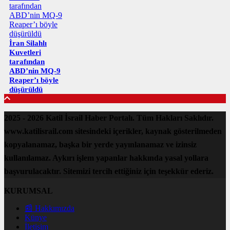
İran Silahlı
Kuvetleri
tarafından
ABD’nin MQ-9
Reaper’ı böyle
düşürüldü
2025 - 2026 Katil İsrail Haber Portalı. Tüm Hakları Saklıdır.
www.katilisrail.com sitesindeki içerikler, kaynak gösterilmeden
kopyalanamaz, başka bir yerde yayınlanamaz ve izinsiz
kullanılamaz. Aykırı işlem yapanlar hakkında yasal yollara
başvurulacaktır. Sitemizi tercih ettiğiniz için teşekkür ederiz.
KURUMSAL
📰 Hakkımızda
Künye
İletişim