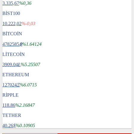
3.335,67
%0,36
BİST100
10.222,02
%-0,03
BİTCOİN
4782585
฿
%1.64124
LİTECOİN
3909.04
Ł
%5.25507
ETHEREUM
127024
Ξ
%6.0715
RİPPLE
118.86
%2.16847
TETHER
40.26
$
%0.10905