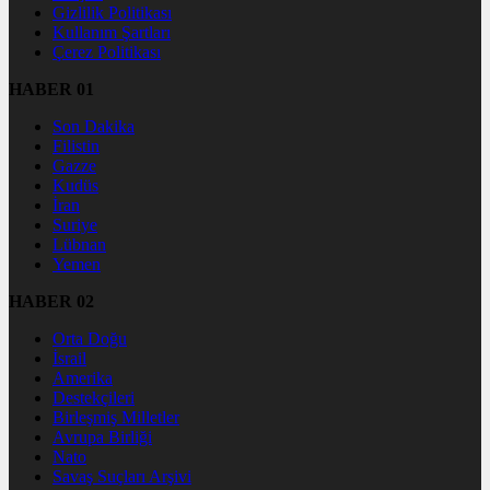
Gizlilik Politikası
Kullanım Şartları
Çerez Politikası
HABER 01
Son Dakika
Filistin
Gazze
Kudüs
İran
Suriye
Lübnan
Yemen
HABER 02
Orta Doğu
İsrail
Amerika
Destekçileri
Birleşmiş Milletler
Avrupa Birliği
Nato
Savaş Suçları Arşivi