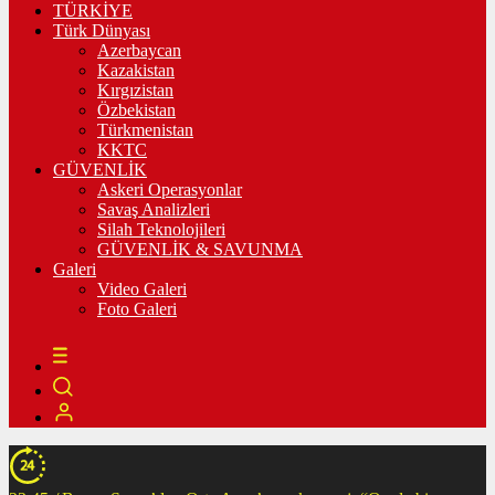
TÜRKİYE
Türk Dünyası
Azerbaycan
Kazakistan
Kırgızistan
Özbekistan
Türkmenistan
KKTC
GÜVENLİK
Askeri Operasyonlar
Savaş Analizleri
Silah Teknolojileri
GÜVENLİK & SAVUNMA
Galeri
Video Galeri
Foto Galeri