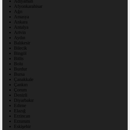
Adıyaman
Afyonkarahisar
Ağrı
Amasya
Ankara
Antalya
Artvin
Aydın
Balıkesir
Bilecik
Bingöl
Bitlis
Bolu
Burdur
Bursa
Çanakkale
Çankırı
Çorum
Denizli
Diyarbakır
Edirne
Elazığ
Erzincan
Erzurum
Eskişehir