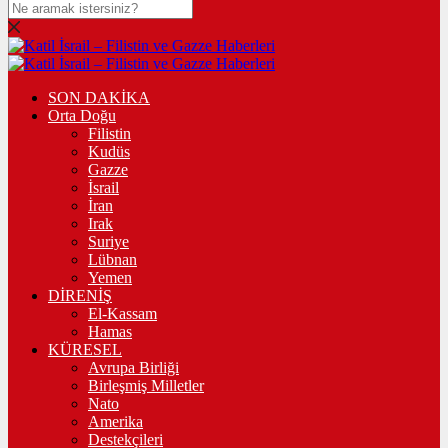
SON DAKİKA
Orta Doğu
Filistin
Kudüs
Gazze
İsrail
İran
Irak
Suriye
Lübnan
Yemen
DİRENİŞ
El-Kassam
Hamas
KÜRESEL
Avrupa Birliği
Birleşmiş Milletler
Nato
Amerika
Destekçileri