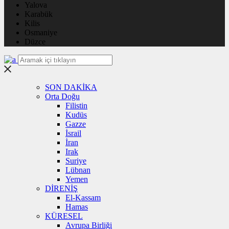
Yalova
Karabük
Kilis
Osmaniye
Düzce
SON DAKİKA
Orta Doğu
Filistin
Kudüs
Gazze
İsrail
İran
Irak
Suriye
Lübnan
Yemen
DİRENİŞ
El-Kassam
Hamas
KÜRESEL
Avrupa Birliği