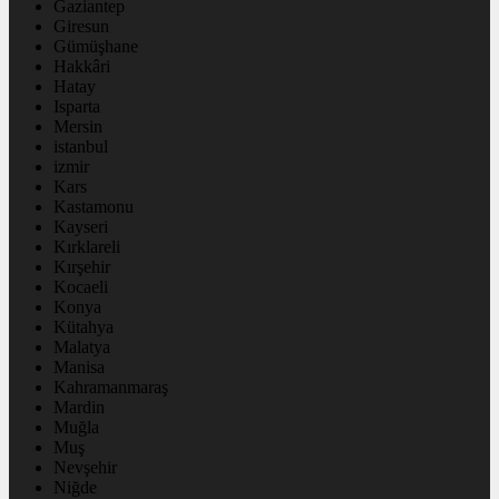
Gaziantep
Giresun
Gümüşhane
Hakkâri
Hatay
Isparta
Mersin
istanbul
izmir
Kars
Kastamonu
Kayseri
Kırklareli
Kırşehir
Kocaeli
Konya
Kütahya
Malatya
Manisa
Kahramanmaraş
Mardin
Muğla
Muş
Nevşehir
Niğde