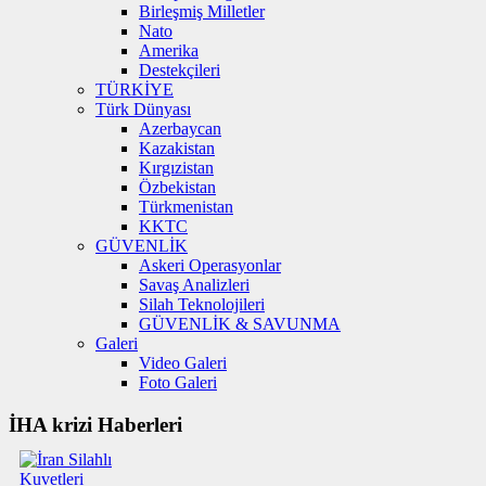
Birleşmiş Milletler
Nato
Amerika
Destekçileri
TÜRKİYE
Türk Dünyası
Azerbaycan
Kazakistan
Kırgızistan
Özbekistan
Türkmenistan
KKTC
GÜVENLİK
Askeri Operasyonlar
Savaş Analizleri
Silah Teknolojileri
GÜVENLİK & SAVUNMA
Galeri
Video Galeri
Foto Galeri
İHA krizi Haberleri