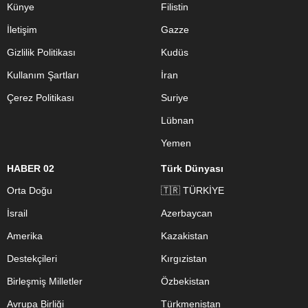
Künye
Filistin
İletişim
Gazze
Gizlilik Politikası
Kudüs
Kullanım Şartları
İran
Çerez Politikası
Suriye
Lübnan
Yemen
HABER 02
Türk Dünyası
Orta Doğu
🇹🇷 TÜRKİYE
İsrail
Azerbaycan
Amerika
Kazakistan
Destekçileri
Kırgızistan
Birleşmiş Milletler
Özbekistan
Avrupa Birliği
Türkmenistan