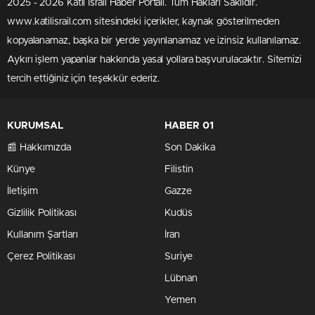
2025 - 2026 Katil İsrail Haber Portalı. Tüm Hakları Saklıdır.
www.katilisrail.com sitesindeki içerikler, kaynak gösterilmeden
kopyalanamaz, başka bir yerde yayınlanamaz ve izinsiz kullanılamaz.
Aykırı işlem yapanlar hakkında yasal yollara başvurulacaktır. Sitemizi
tercih ettiğiniz için teşekkür ederiz.
KURUMSAL
HABER 01
📰 Hakkımızda
Son Dakika
Künye
Filistin
İletişim
Gazze
Gizlilik Politikası
Kudüs
Kullanım Şartları
İran
Çerez Politikası
Suriye
Lübnan
Yemen