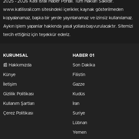
2025 - 2026 Katil İsrail Haber Portalı. Tüm Hakları Saklıdır.
www.katilisrail.com sitesindeki içerikler, kaynak gösterilmeden
kopyalanamaz, başka bir yerde yayınlanamaz ve izinsiz kullanılamaz.
Aykırı işlem yapanlar hakkında yasal yollara başvurulacaktır. Sitemizi
tercih ettiğiniz için teşekkür ederiz.
KURUMSAL
HABER 01
📰 Hakkımızda
Son Dakika
Künye
Filistin
İletişim
Gazze
Gizlilik Politikası
Kudüs
Kullanım Şartları
İran
Çerez Politikası
Suriye
Lübnan
Yemen