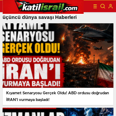
üçüncü dünya savaşı Haberleri
Kıyamet Senaryosu Gerçek Oldu! ABD ordusu doğrudan
İRAN’I vurmaya başladı!