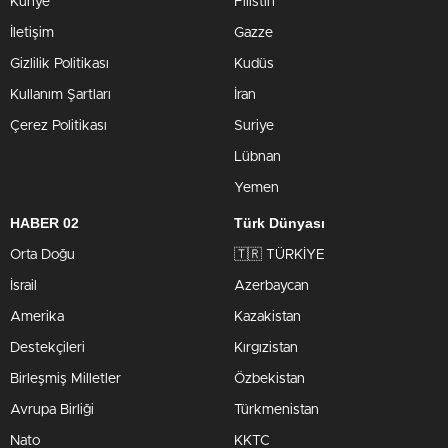
Künye
Filistin
İletişim
Gazze
Gizlilik Politikası
Kudüs
Kullanım Şartları
İran
Çerez Politikası
Suriye
Lübnan
Yemen
HABER 02
Türk Dünyası
Orta Doğu
🇹🇷 TÜRKİYE
İsrail
Azerbaycan
Amerika
Kazakistan
Destekçileri
Kırgızistan
Birleşmiş Milletler
Özbekistan
Avrupa Birliği
Türkmenistan
Nato
KKTC