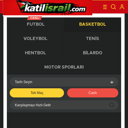
CANLI
FUTBOL
BASKETBOL
VOLEYBOL
TENIS
HENTBOL
BILARDO
MOTOR SPORLARI
Tarih Seçin
Tek Maç
Canlı