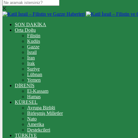
SON DAKİKA
Orta Doğu
Filistin
Kudüs
Gazze
İsrail
İran
Irak
Suriye
Lübnan
Yemen
DİRENİŞ
El-Kassam
Hamas
KÜRESEL
Avrupa Birliği
Birleşmiş Milletler
Nato
Amerika
Destekçileri
TÜRKİYE