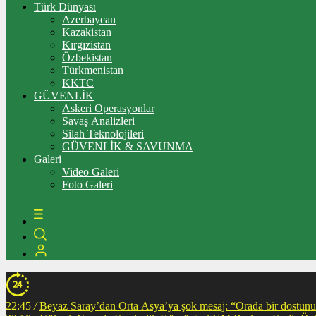
Türk Dünyası
Azerbaycan
Kazakistan
Kırgızistan
Özbekistan
Türkmenistan
KKTC
GÜVENLİK
Askeri Operasyonlar
Savaş Analizleri
Silah Teknolojileri
GÜVENLİK & SAVUNMA
Galeri
Video Galeri
Foto Galeri
22:45
/
Beyaz Saray’dan Orta Asya’ya şok mesaj: “Orada bir dostunuz