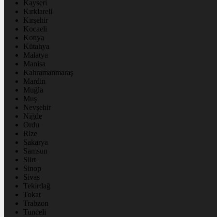
Kayseri
Kırklareli
Kırşehir
Kocaeli
Konya
Kütahya
Malatya
Manisa
Kahramanmaraş
Mardin
Muğla
Muş
Nevşehir
Niğde
Ordu
Rize
Sakarya
Samsun
Siirt
Sinop
Sivas
Tekirdağ
Tokat
Trabzon
Tunceli