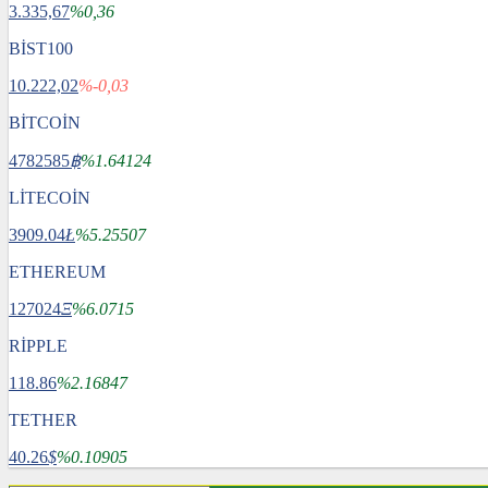
3.335,67
%0,36
BİST100
10.222,02
%-0,03
BİTCOİN
4782585
฿
%1.64124
LİTECOİN
3909.04
Ł
%5.25507
ETHEREUM
127024
Ξ
%6.0715
RİPPLE
118.86
%2.16847
TETHER
40.26
$
%0.10905