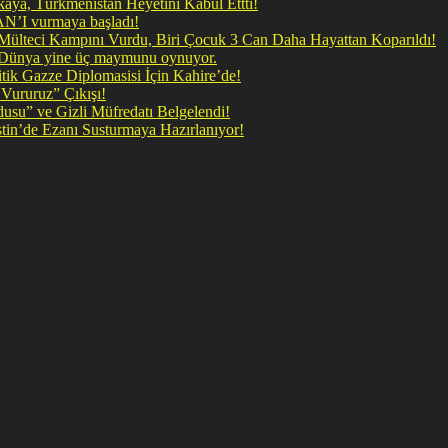
ya, Türkmenistan Heyetini Kabul Ettti!
 doğrudan İRAN’I vurmaya başladı!
il Mülteci Kampını Vurdu, Biri Çocuk 3 Can Daha Hayattan Koparıldı!
, Dünya yine üç maymunu oynuyor.
ik Gazze Diplomasisi İçin Kahire’de!
Vururuz” Çıkışı!
rdusu” ve Gizli Müfredatı Belgelendi!
şan Kirli Plan: Firavunun torunları İşgalci İsrail Filistin’de Ezanı Susturmaya Hazırlanıyor!