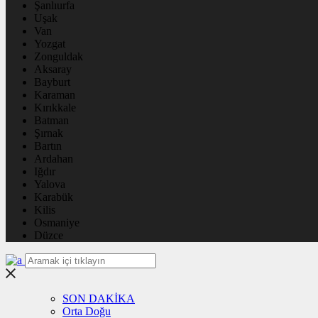
Şanlıurfa
Uşak
Van
Yozgat
Zonguldak
Aksaray
Bayburt
Karaman
Kırıkkale
Batman
Şırnak
Bartın
Ardahan
Iğdır
Yalova
Karabük
Kilis
Osmaniye
Düzce
SON DAKİKA
Orta Doğu