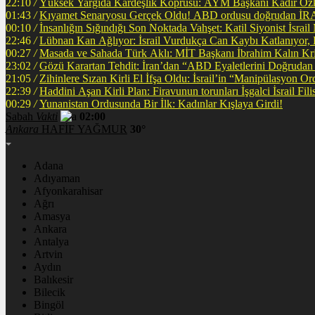
22:10
/
Yüksek Yargıda Kardeşlik Köprüsü: AYM Başkanı Kadir Özka
01:43
/
Kıyamet Senaryosu Gerçek Oldu! ABD ordusu
00:10
/
İnsanlığın Sığındığı Son Noktada Vahşet: Katil Siyonist İsra
22:46
/
Lübnan Kan Ağlıyor: İsrail Vurdukça Can Kaybı Katlanıyor
00:27
/
Masada ve Sahada Türk Aklı: MİT Başkanı İbrahim Kalın Krit
23:02
/
Gözü Karartan Tehdit: İran’dan “ABD Eyaletlerini Doğrudan 
21:05
/
Zihinlere Sızan Kirli El İfşa Oldu: İsrail’in “Manipülasyon O
22:39
/
Haddini A
00:29
/
Yunanistan Ordusunda Bir İlk: Kadınlar Kışlaya Girdi!
Sabah
Vakti
02:00
Ankara
HAFİF YAĞMUR
30°
Adana
Adıyaman
Afyonkarahisar
Ağrı
Amasya
Ankara
Antalya
Artvin
Aydın
Balıkesir
Bilecik
Bingöl