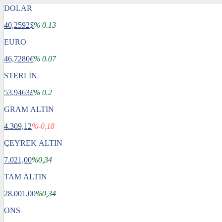
DOLAR
40,2592
$
% 0.13
EURO
46,7280
€
% 0.07
STERLİN
53,9463
£
% 0.2
GRAM ALTIN
4.309,12
%-0,18
ÇEYREK ALTIN
7.021,00
%0,34
TAM ALTIN
28.001,00
%0,34
ONS