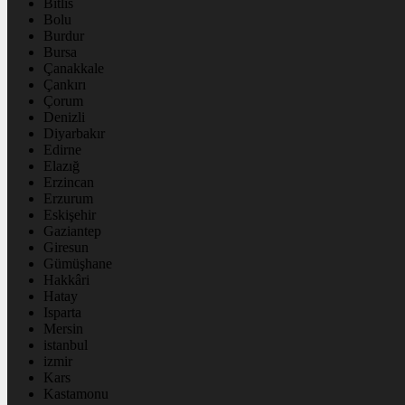
Bitlis
Bolu
Burdur
Bursa
Çanakkale
Çankırı
Çorum
Denizli
Diyarbakır
Edirne
Elazığ
Erzincan
Erzurum
Eskişehir
Gaziantep
Giresun
Gümüşhane
Hakkâri
Hatay
Isparta
Mersin
istanbul
izmir
Kars
Kastamonu