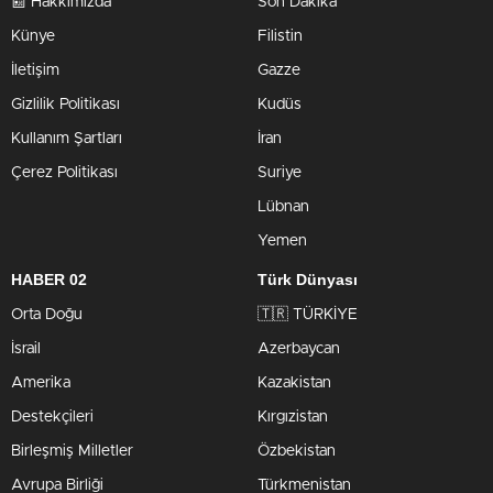
📰 Hakkımızda
Son Dakika
Künye
Filistin
İletişim
Gazze
Gizlilik Politikası
Kudüs
Kullanım Şartları
İran
Çerez Politikası
Suriye
Lübnan
Yemen
HABER 02
Türk Dünyası
Orta Doğu
🇹🇷 TÜRKİYE
İsrail
Azerbaycan
Amerika
Kazakistan
Destekçileri
Kırgızistan
Birleşmiş Milletler
Özbekistan
Avrupa Birliği
Türkmenistan