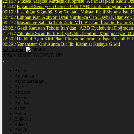
22:10
/
Yüksek Yargıda Kardeşlik Köprüsü: AYM Başkanı Kadir Özka
01:43
/
Kıyamet Senaryosu Gerçek Oldu! ABD ordusu
00:10
/
İnsanlığın Sığındığı Son Noktada Vahşet: Katil Siyonist İsra
22:46
/
Lübnan Kan Ağlıyor: İsrail Vurdukça Can Kaybı Katlanıyor
00:27
/
Masada ve Sahada Türk Aklı: MİT Başkanı İbrahim Kalın Krit
23:02
/
Gözü Karartan Tehdit: İran’dan “ABD Eyaletlerini Doğrudan 
21:05
/
Zihinlere Sızan Kirli El İfşa Oldu: İsrail’in “Manipülasyon O
22:39
/
Haddini A
00:29
/
Yunanistan Ordusunda Bir İlk: Kadınlar Kışlaya Girdi!
Sabah
Vakti
02:00
Ankara
HAFİF YAĞMUR
30°
Adana
Adıyaman
Afyonkarahisar
Ağrı
Amasya
Ankara
Antalya
Artvin
Aydın
Balıkesir
Bilecik
Bingöl