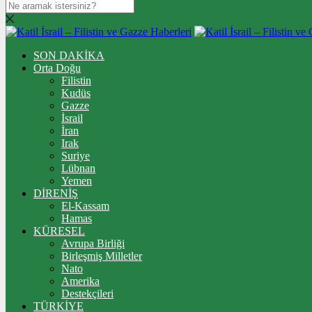
SON DAKİKA
Orta Doğu
Filistin
Kudüs
Gazze
İsrail
İran
Irak
Suriye
Lübnan
Yemen
DİRENİŞ
El-Kassam
Hamas
KÜRESEL
Avrupa Birliği
Birleşmiş Milletler
Nato
Amerika
Destekçileri
TÜRKİYE