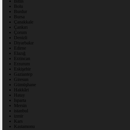
Bitlis
Bolu
Burdur
Bursa
Çanakkale
Çankırı
Çorum
Denizli
Diyarbakır
Edirne
Elazığ
Erzincan
Erzurum
Eskişehir
Gaziantep
Giresun
Gümüşhane
Hakkâri
Hatay
Isparta
Mersin
istanbul
izmir
Kars
Kastamonu