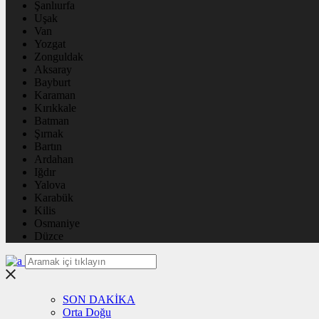
Şanlıurfa
Uşak
Van
Yozgat
Zonguldak
Aksaray
Bayburt
Karaman
Kırıkkale
Batman
Şırnak
Bartın
Ardahan
Iğdır
Yalova
Karabük
Kilis
Osmaniye
Düzce
SON DAKİKA
Orta Doğu