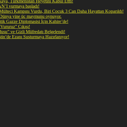
ya, Türkmenistan Heyetini Kabul Ettti!
 doğrudan İRAN’I vurmaya başladı!
il Mülteci Kampını Vurdu, Biri Çocuk 3 Can Daha Hayattan Koparıldı!
, Dünya yine üç maymunu oynuyor.
ik Gazze Diplomasisi İçin Kahire’de!
Vururuz” Çıkışı!
rdusu” ve Gizli Müfredatı Belgelendi!
şan Kirli Plan: Firavunun torunları İşgalci İsrail Filistin’de Ezanı Susturmaya Hazırlanıyor!