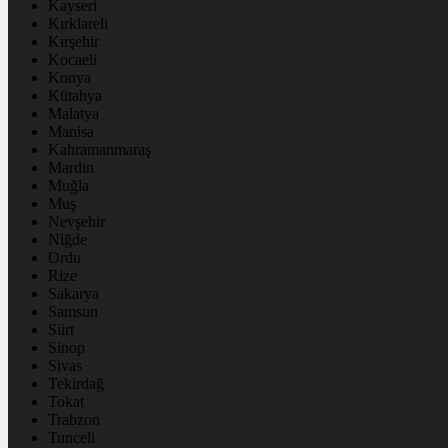
Kayseri
Kırklareli
Kırşehir
Kocaeli
Konya
Kütahya
Malatya
Manisa
Kahramanmaraş
Mardin
Muğla
Muş
Nevşehir
Niğde
Ordu
Rize
Sakarya
Samsun
Siirt
Sinop
Sivas
Tekirdağ
Tokat
Trabzon
Tunceli