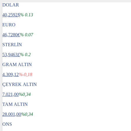
DOLAR
40,2592
$
% 0.13
EURO
46,7280
€
% 0.07
STERLİN
53,9463
£
% 0.2
GRAM ALTIN
4.309,12
%-0,18
ÇEYREK ALTIN
7.021,00
%0,34
TAM ALTIN
28.001,00
%0,34
ONS