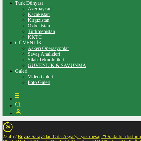
Türk Dünyası
Azerbaycan
Kazakistan
Kırgızistan
Özbekistan
Türkmenistan
KKTC
GÜVENLİK
Askeri Operasyonlar
Savaş Analizleri
Silah Teknolojileri
GÜVENLİK & SAVUNMA
Galeri
Video Galeri
Foto Galeri
22:45
/
Beyaz Saray’dan Orta Asya’ya şok mesaj: “Orada bir dostunuz