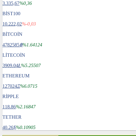
3.335,67
%0,36
BİST100
10.222,02
%-0,03
BİTCOİN
4782585
฿
%1.64124
LİTECOİN
3909.04
Ł
%5.25507
ETHEREUM
127024
Ξ
%6.0715
RİPPLE
118.86
%2.16847
TETHER
40.26
$
%0.10905