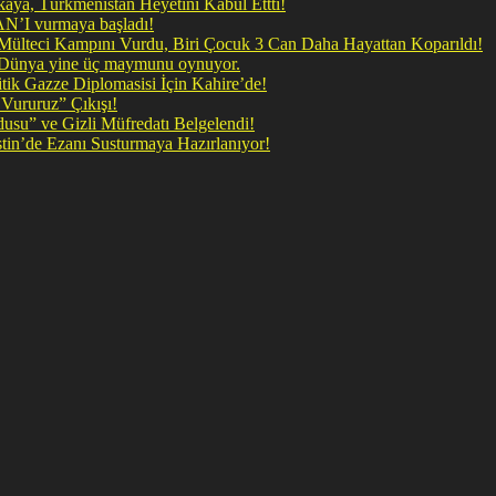
ya, Türkmenistan Heyetini Kabul Ettti!
 doğrudan İRAN’I vurmaya başladı!
il Mülteci Kampını Vurdu, Biri Çocuk 3 Can Daha Hayattan Koparıldı!
, Dünya yine üç maymunu oynuyor.
ik Gazze Diplomasisi İçin Kahire’de!
Vururuz” Çıkışı!
rdusu” ve Gizli Müfredatı Belgelendi!
şan Kirli Plan: Firavunun torunları İşgalci İsrail Filistin’de Ezanı Susturmaya Hazırlanıyor!