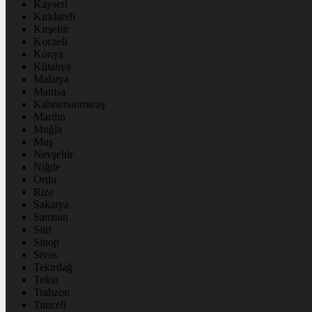
Kayseri
Kırklareli
Kırşehir
Kocaeli
Konya
Kütahya
Malatya
Manisa
Kahramanmaraş
Mardin
Muğla
Muş
Nevşehir
Niğde
Ordu
Rize
Sakarya
Samsun
Siirt
Sinop
Sivas
Tekirdağ
Tokat
Trabzon
Tunceli