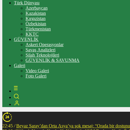
Türk Dünyası
Azerbaycan
Kazakistan
Kırgızistan
Özbekistan
Türkmenistan
KKTC
GÜVENLİK
Askeri Operasyonlar
Savaş Analizleri
Silah Teknolojileri
GÜVENLİK & SAVUNMA
Galeri
Video Galeri
Foto Galeri
22:45
/
Beyaz Saray’dan Orta Asya’ya şok mesaj: “Orada bir dostunuz