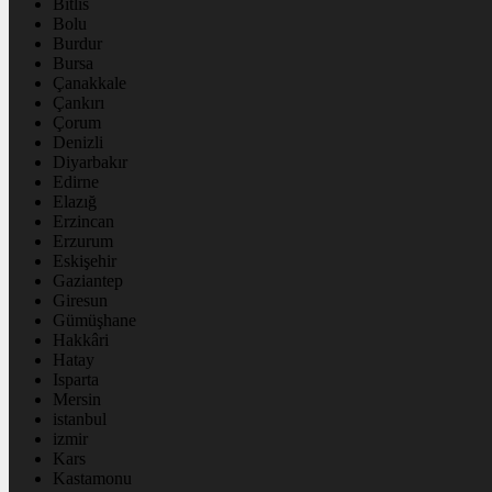
Bitlis
Bolu
Burdur
Bursa
Çanakkale
Çankırı
Çorum
Denizli
Diyarbakır
Edirne
Elazığ
Erzincan
Erzurum
Eskişehir
Gaziantep
Giresun
Gümüşhane
Hakkâri
Hatay
Isparta
Mersin
istanbul
izmir
Kars
Kastamonu