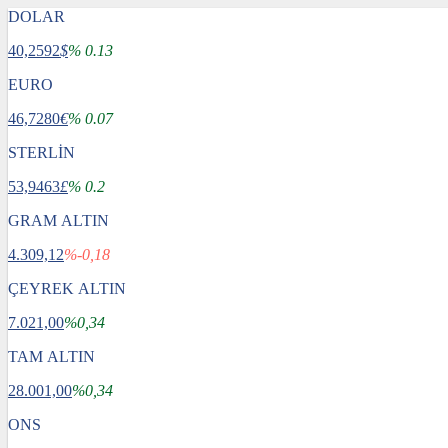
DOLAR
40,2592
$
% 0.13
EURO
46,7280
€
% 0.07
STERLİN
53,9463
£
% 0.2
GRAM ALTIN
4.309,12
%-0,18
ÇEYREK ALTIN
7.021,00
%0,34
TAM ALTIN
28.001,00
%0,34
ONS