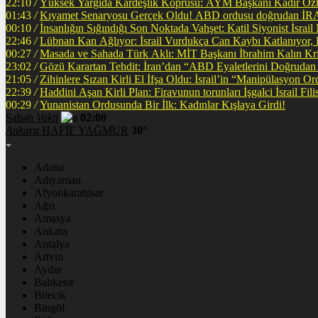
22:10
/
Yüksek Yargıda Kardeşlik Köprüsü: AYM Başkanı Kadir Özka
01:43
/
Kıyamet Senaryosu Gerçek Oldu! ABD ordusu
00:10
/
İnsanlığın Sığındığı Son Noktada Vahşet: Katil Siyonist İsra
22:46
/
Lübnan Kan Ağlıyor: İsrail Vurdukça Can Kaybı Katlanıyor
00:27
/
Masada ve Sahada Türk Aklı: MİT Başkanı İbrahim Kalın Krit
23:02
/
Gözü Karartan Tehdit: İran’dan “ABD Eyaletlerini Doğrudan 
21:05
/
Zihinlere Sızan Kirli El İfşa Oldu: İsrail’in “Manipülasyon O
22:39
/
Haddini A
00:29
/
Yunanistan Ordusunda Bir İlk: Kadınlar Kışlaya Girdi!
Sabah
Vakti
02:00
Ankara
HAFİF YAĞMUR
30°
Adana
Adıyaman
Afyonkarahisar
Ağrı
Amasya
Ankara
Antalya
Artvin
Aydın
Balıkesir
Bilecik
Bingöl