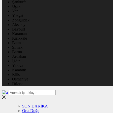
Şanlıurfa
Uşak
Van
Yozgat
Zonguldak
Aksaray
Bayburt
Karaman
Kırıkkale
Batman
Şırnak
Bartın
Ardahan
Iğdır
Yalova
Karabük
Kilis
Osmaniye
Düzce
SON DAKİKA
Orta Doğu