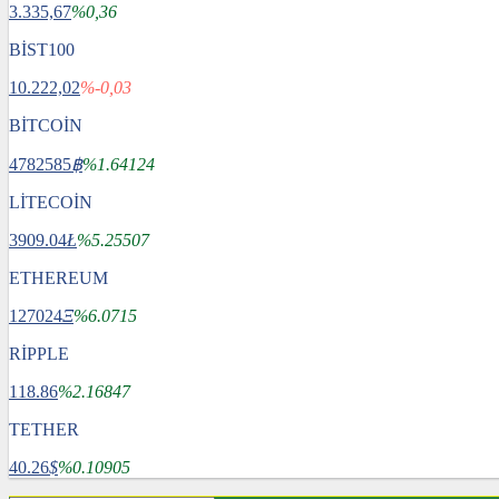
3.335,67
%0,36
BİST100
10.222,02
%-0,03
BİTCOİN
4782585
฿
%1.64124
LİTECOİN
3909.04
Ł
%5.25507
ETHEREUM
127024
Ξ
%6.0715
RİPPLE
118.86
%2.16847
TETHER
40.26
$
%0.10905