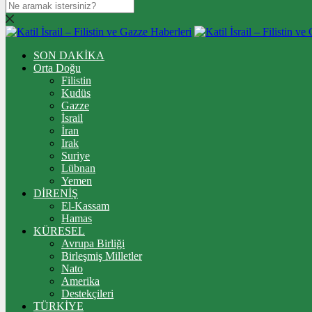
SON DAKİKA
Orta Doğu
Filistin
Kudüs
Gazze
İsrail
İran
Irak
Suriye
Lübnan
Yemen
DİRENİŞ
El-Kassam
Hamas
KÜRESEL
Avrupa Birliği
Birleşmiş Milletler
Nato
Amerika
Destekçileri
TÜRKİYE