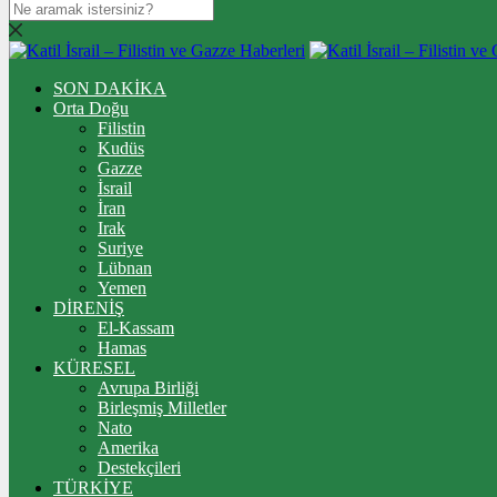
SON DAKİKA
Orta Doğu
Filistin
Kudüs
Gazze
İsrail
İran
Irak
Suriye
Lübnan
Yemen
DİRENİŞ
El-Kassam
Hamas
KÜRESEL
Avrupa Birliği
Birleşmiş Milletler
Nato
Amerika
Destekçileri
TÜRKİYE