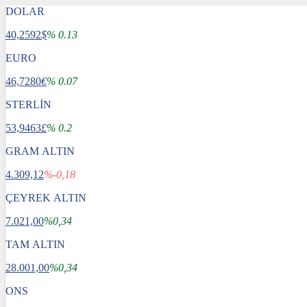
DOLAR
40,2592
$
% 0.13
EURO
46,7280
€
% 0.07
STERLİN
53,9463
£
% 0.2
GRAM ALTIN
4.309,12
%-0,18
ÇEYREK ALTIN
7.021,00
%0,34
TAM ALTIN
28.001,00
%0,34
ONS