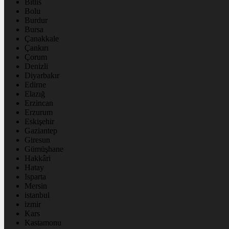
Bitlis
Bolu
Burdur
Bursa
Çanakkale
Çankırı
Çorum
Denizli
Diyarbakır
Edirne
Elazığ
Erzincan
Erzurum
Eskişehir
Gaziantep
Giresun
Gümüşhane
Hakkâri
Hatay
Isparta
Mersin
istanbul
izmir
Kars
Kastamonu