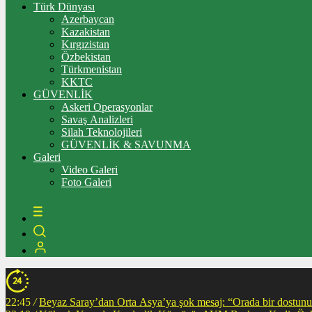
Türk Dünyası
Azerbaycan
Kazakistan
Kırgızistan
Özbekistan
Türkmenistan
KKTC
GÜVENLİK
Askeri Operasyonlar
Savaş Analizleri
Silah Teknolojileri
GÜVENLİK & SAVUNMA
Galeri
Video Galeri
Foto Galeri
22:45
/
Beyaz Saray’dan Orta Asya’ya şok mesaj: “Orada bir dostunuz