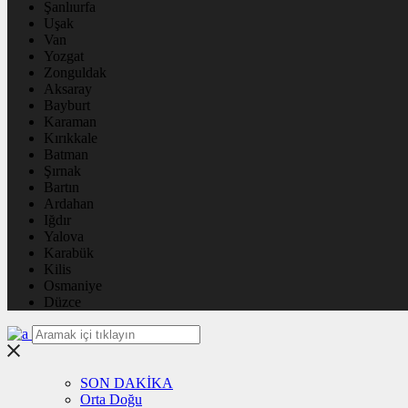
Şanlıurfa
Uşak
Van
Yozgat
Zonguldak
Aksaray
Bayburt
Karaman
Kırıkkale
Batman
Şırnak
Bartın
Ardahan
Iğdır
Yalova
Karabük
Kilis
Osmaniye
Düzce
SON DAKİKA
Orta Doğu