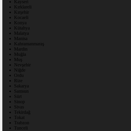
Kayseri
Kırklareli
Kırşehir
Kocaeli
Konya
Kütahya
Malatya
Manisa
Kahramanmaraş
Mardin
Muğla
Muş
Nevşehir
Niğde
Ordu
Rize
Sakarya
Samsun
Siirt
Sinop
Sivas
Tekirdağ
Tokat
Trabzon
Tunceli