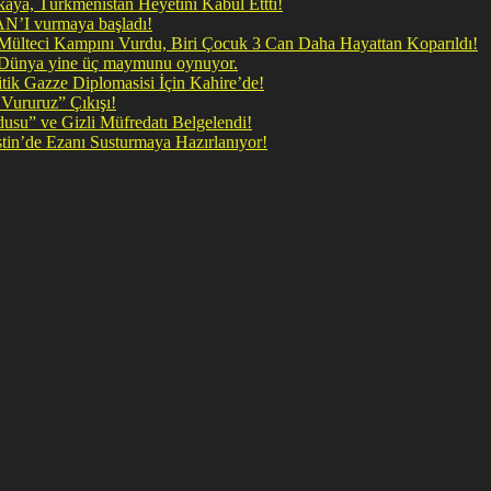
ya, Türkmenistan Heyetini Kabul Ettti!
 doğrudan İRAN’I vurmaya başladı!
il Mülteci Kampını Vurdu, Biri Çocuk 3 Can Daha Hayattan Koparıldı!
, Dünya yine üç maymunu oynuyor.
ik Gazze Diplomasisi İçin Kahire’de!
Vururuz” Çıkışı!
rdusu” ve Gizli Müfredatı Belgelendi!
şan Kirli Plan: Firavunun torunları İşgalci İsrail Filistin’de Ezanı Susturmaya Hazırlanıyor!