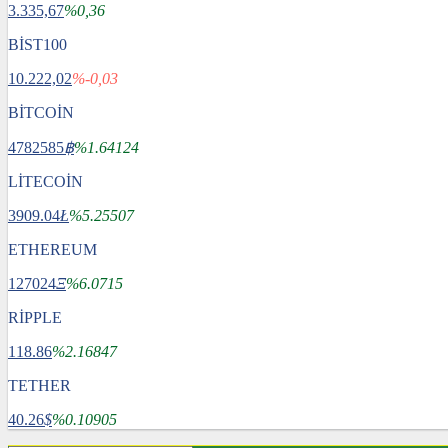
3.335,67
%0,36
BİST100
10.222,02
%-0,03
BİTCOİN
4782585
฿
%1.64124
LİTECOİN
3909.04
Ł
%5.25507
ETHEREUM
127024
Ξ
%6.0715
RİPPLE
118.86
%2.16847
TETHER
40.26
$
%0.10905