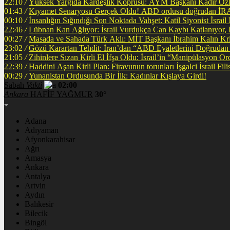
22:10
/
Yüksek Yargıda Kardeşlik Köprüsü: AYM Başkanı Kadir Özka
01:43
/
Kıyamet Senaryosu Gerçek Oldu! ABD ordusu
00:10
/
İnsanlığın Sığındığı Son Noktada Vahşet: Katil Siyonist İsra
22:46
/
Lübnan Kan Ağlıyor: İsrail Vurdukça Can Kaybı Katlanıyor
00:27
/
Masada ve Sahada Türk Aklı: MİT Başkanı İbrahim Kalın Krit
23:02
/
Gözü Karartan Tehdit: İran’dan “ABD Eyaletlerini Doğrudan 
21:05
/
Zihinlere Sızan Kirli El İfşa Oldu: İsrail’in “Manipülasyon O
22:39
/
Haddini A
00:29
/
Yunanistan Ordusunda Bir İlk: Kadınlar Kışlaya Girdi!
Sabah
Vakti
02:00
Ankara
HAFİF YAĞMUR
30°
Adana
Adıyaman
Afyonkarahisar
Ağrı
Amasya
Ankara
Antalya
Artvin
Aydın
Balıkesir
Bilecik
Bingöl