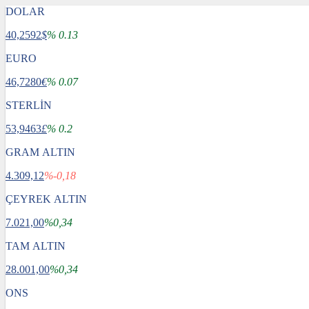
DOLAR
40,2592
$
% 0.13
EURO
46,7280
€
% 0.07
STERLİN
53,9463
£
% 0.2
GRAM ALTIN
4.309,12
%-0,18
ÇEYREK ALTIN
7.021,00
%0,34
TAM ALTIN
28.001,00
%0,34
ONS