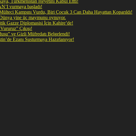
ya, Türkmenistan Heyetini Kabul Ettti!
 doğrudan İRAN’I vurmaya başladı!
il Mülteci Kampını Vurdu, Biri Çocuk 3 Can Daha Hayattan Koparıldı!
, Dünya yine üç maymunu oynuyor.
ik Gazze Diplomasisi İçin Kahire’de!
Vururuz” Çıkışı!
rdusu” ve Gizli Müfredatı Belgelendi!
şan Kirli Plan: Firavunun torunları İşgalci İsrail Filistin’de Ezanı Susturmaya Hazırlanıyor!