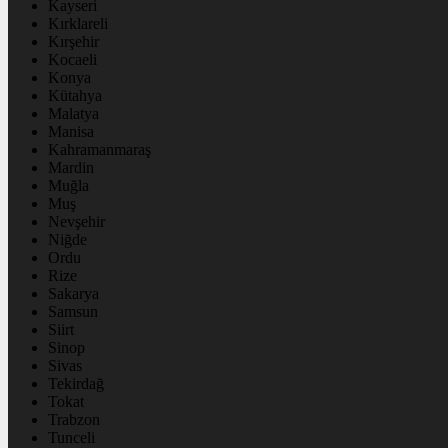
Kayseri
Kırklareli
Kırşehir
Kocaeli
Konya
Kütahya
Malatya
Manisa
Kahramanmaraş
Mardin
Muğla
Muş
Nevşehir
Niğde
Ordu
Rize
Sakarya
Samsun
Siirt
Sinop
Sivas
Tekirdağ
Tokat
Trabzon
Tunceli