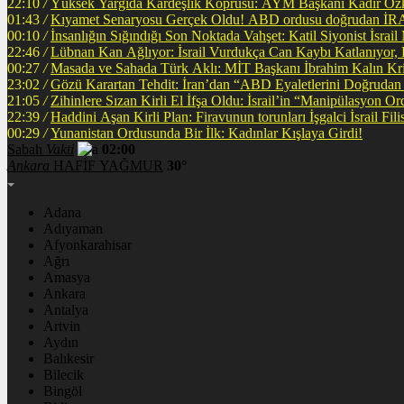
22:10
/
Yüksek Yargıda Kardeşlik Köprüsü: AYM Başkanı Kadir Özka
01:43
/
Kıyamet Senaryosu Gerçek Oldu! ABD ordusu
00:10
/
İnsanlığın Sığındığı Son Noktada Vahşet: Katil Siyonist İsra
22:46
/
Lübnan Kan Ağlıyor: İsrail Vurdukça Can Kaybı Katlanıyor
00:27
/
Masada ve Sahada Türk Aklı: MİT Başkanı İbrahim Kalın Krit
23:02
/
Gözü Karartan Tehdit: İran’dan “ABD Eyaletlerini Doğrudan 
21:05
/
Zihinlere Sızan Kirli El İfşa Oldu: İsrail’in “Manipülasyon O
22:39
/
Haddini A
00:29
/
Yunanistan Ordusunda Bir İlk: Kadınlar Kışlaya Girdi!
Sabah
Vakti
02:00
Ankara
HAFİF YAĞMUR
30°
Adana
Adıyaman
Afyonkarahisar
Ağrı
Amasya
Ankara
Antalya
Artvin
Aydın
Balıkesir
Bilecik
Bingöl