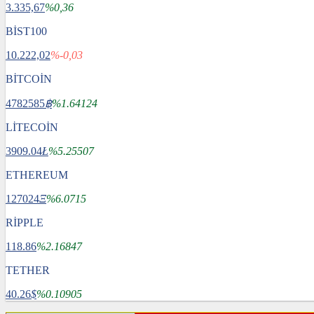
3.335,67
%0,36
BİST100
10.222,02
%-0,03
BİTCOİN
4782585
฿
%1.64124
LİTECOİN
3909.04
Ł
%5.25507
ETHEREUM
127024
Ξ
%6.0715
RİPPLE
118.86
%2.16847
TETHER
40.26
$
%0.10905