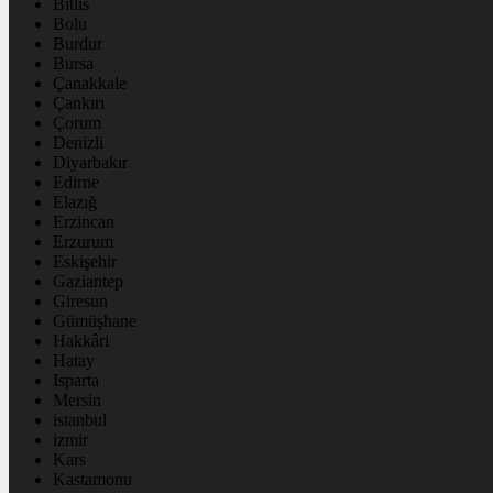
Bitlis
Bolu
Burdur
Bursa
Çanakkale
Çankırı
Çorum
Denizli
Diyarbakır
Edirne
Elazığ
Erzincan
Erzurum
Eskişehir
Gaziantep
Giresun
Gümüşhane
Hakkâri
Hatay
Isparta
Mersin
istanbul
izmir
Kars
Kastamonu