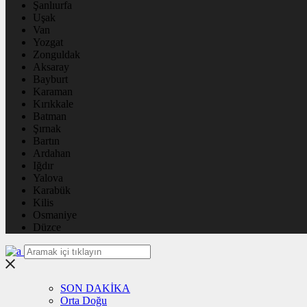
Şanlıurfa
Uşak
Van
Yozgat
Zonguldak
Aksaray
Bayburt
Karaman
Kırıkkale
Batman
Şırnak
Bartın
Ardahan
Iğdır
Yalova
Karabük
Kilis
Osmaniye
Düzce
SON DAKİKA
Orta Doğu