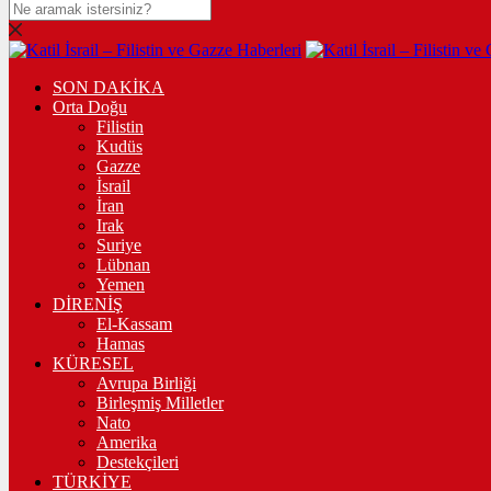
SON DAKİKA
Orta Doğu
Filistin
Kudüs
Gazze
İsrail
İran
Irak
Suriye
Lübnan
Yemen
DİRENİŞ
El-Kassam
Hamas
KÜRESEL
Avrupa Birliği
Birleşmiş Milletler
Nato
Amerika
Destekçileri
TÜRKİYE