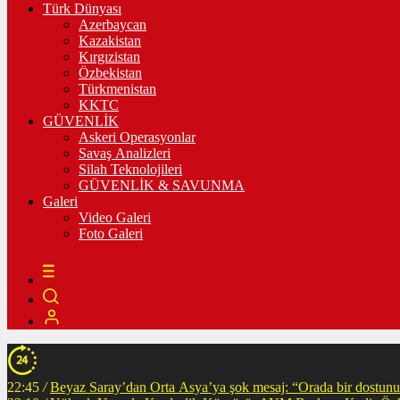
Türk Dünyası
Azerbaycan
Kazakistan
Kırgızistan
Özbekistan
Türkmenistan
KKTC
GÜVENLİK
Askeri Operasyonlar
Savaş Analizleri
Silah Teknolojileri
GÜVENLİK & SAVUNMA
Galeri
Video Galeri
Foto Galeri
22:45
/
Beyaz Saray’dan Orta Asya’ya şok mesaj: “Orada bir dostunuz