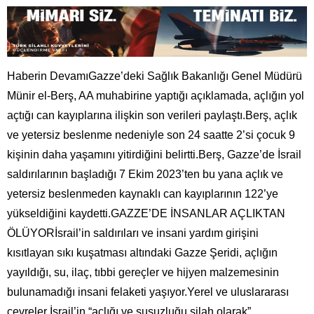
Haberin DevamıGazze’deki Sağlık Bakanlığı Genel Müdürü
Münir el-Berş, AA muhabirine yaptığı açıklamada, açlığın yol
açtığı can kayıplarına ilişkin son verileri paylaştı.Berş, açlık
ve yetersiz beslenme nedeniyle son 24 saatte 2’si çocuk 9
kişinin daha yaşamını yitirdiğini belirtti.Berş, Gazze’de İsrail
saldırılarının başladığı 7 Ekim 2023’ten bu yana açlık ve
yetersiz beslenmeden kaynaklı can kayıplarının 122’ye
yükseldiğini kaydetti.GAZZE’DE İNSANLAR AÇLIKTAN
ÖLÜYORİsrail’in saldırıları ve insani yardım girişini
kısıtlayan sıkı kuşatması altındaki Gazze Şeridi, açlığın
yayıldığı, su, ilaç, tıbbi gereçler ve hijyen malzemesinin
bulunamadığı insani felaketi yaşıyor.Yerel ve uluslararası
çevreler İsrail’in “açlığı ve susuzluğu silah olarak”