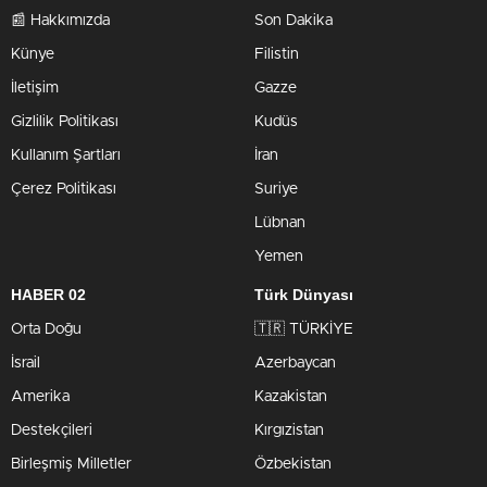
📰 Hakkımızda
Son Dakika
Künye
Filistin
İletişim
Gazze
Gizlilik Politikası
Kudüs
Kullanım Şartları
İran
Çerez Politikası
Suriye
Lübnan
Yemen
HABER 02
Türk Dünyası
Orta Doğu
🇹🇷 TÜRKİYE
İsrail
Azerbaycan
Amerika
Kazakistan
Destekçileri
Kırgızistan
Birleşmiş Milletler
Özbekistan