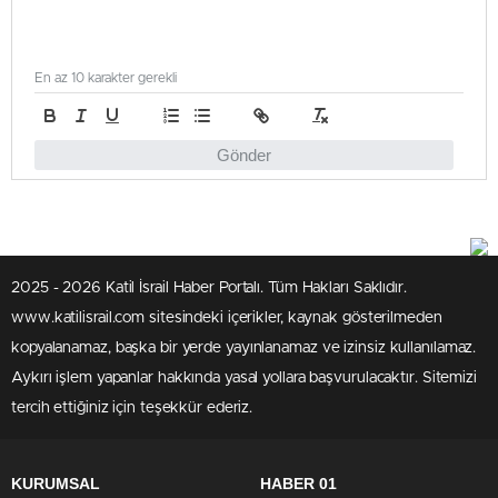
En az 10 karakter gerekli
Gönder
2025 - 2026 Katil İsrail Haber Portalı. Tüm Hakları Saklıdır.
www.katilisrail.com sitesindeki içerikler, kaynak gösterilmeden
kopyalanamaz, başka bir yerde yayınlanamaz ve izinsiz kullanılamaz.
Aykırı işlem yapanlar hakkında yasal yollara başvurulacaktır. Sitemizi
tercih ettiğiniz için teşekkür ederiz.
KURUMSAL
HABER 01