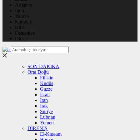
Ardahan
Iğdır
Yalova
Karabük
Kilis
Osmaniye
Düzce
SON DAKİKA
Orta Doğu
Filistin
Kudüs
Gazze
İsrail
İran
Irak
Suriye
Lübnan
Yemen
DİRENİŞ
El-Kassam
Hamas