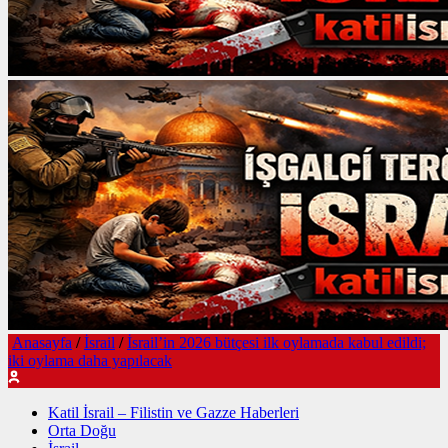
Anasayfa
/
İsrail
/
İsrail’in 2026 bütçesi ilk oylamada kabul edildi;
iki oylama daha yapılacak
Katil İsrail – Filistin ve Gazze Haberleri
Orta Doğu