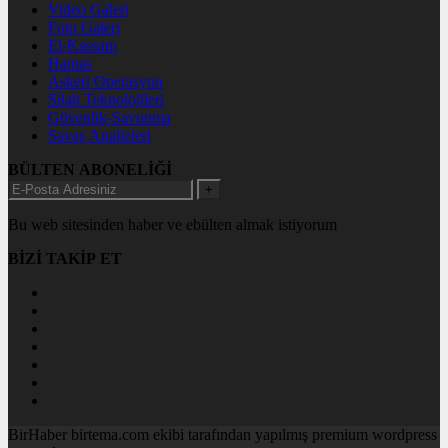
Video Galeri
Foto Galeri
El-Kassam
Hamas
Askeri Operasyon
Silah Teknolojileri
Güvenlik-Savunma
Savaş Analizleri
BÜLTEN ABONELİĞİ
+
Bu web sitesinden haber ve ebülten almak istiyorum
BİZİ TAKİP ET
BirHaber birtema.com ekibi tarafından yapılmış premium wordpress