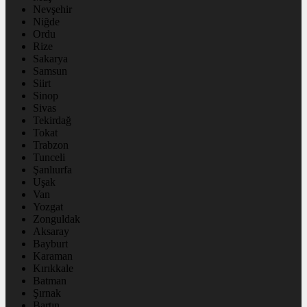
Nevşehir
Niğde
Ordu
Rize
Sakarya
Samsun
Siirt
Sinop
Sivas
Tekirdağ
Tokat
Trabzon
Tunceli
Şanlıurfa
Uşak
Van
Yozgat
Zonguldak
Aksaray
Bayburt
Karaman
Kırıkkale
Batman
Şırnak
Bartın