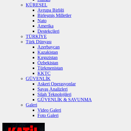
KÜRESEL
Avrupa Birliği
Birleşmiş Milletler
Nato
Amerika
Destekçileri
TÜRKİYE
Türk Dünyası
Azerbaycan
Kazakistan
Kırgızistan
Özbekistan
Türkmenistan
KKTC
GÜVENLİK
Askeri Operasyonlar
Savaş Analizleri
Silah Teknolojileri
GÜVENLİK & SAVUNMA
Galeri
Video Galeri
Foto Galeri