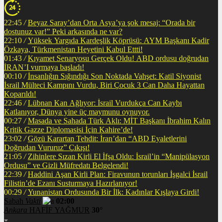
22:45
/
Beyaz Saray’dan Orta Asya’ya şok mesaj: “Orada bir
dostunuz var!” Peki arkasında ne var?
22:10
/
Yüksek Yargıda Kardeşlik Köprüsü: AYM Başkanı Kadir
Özkaya, Türkmenistan Heyetini Kabul Ettti!
01:43
/
Kıyamet Senaryosu Gerçek Oldu! ABD ordusu doğrudan
İRAN’I vurmaya başladı!
00:10
/
İnsanlığın Sığındığı Son Noktada Vahşet: Katil Siyonist
İsrail Mülteci Kampını Vurdu, Biri Çocuk 3 Can Daha Hayattan
Koparıldı!
22:46
/
Lübnan Kan Ağlıyor: İsrail Vurdukça Can Kaybı
Katlanıyor, Dünya yine üç maymunu oynuyor.
00:27
/
Masada ve Sahada Türk Aklı: MİT Başkanı İbrahim Kalın
Kritik Gazze Diplomasisi İçin Kahire’de!
23:02
/
Gözü Karartan Tehdit: İran’dan “ABD Eyaletlerini
Doğrudan Vururuz” Çıkışı!
21:05
/
Zihinlere Sızan Kirli El İfşa Oldu: İsrail’in “Manipülasyon
Ordusu” ve Gizli Müfredatı Belgelendi!
22:39
/
Haddini Aşan Kirli Plan: Firavunun torunları İşgalci İsrail
Filistin’de Ezanı Susturmaya Hazırlanıyor!
00:29
/
Yunanistan Ordusunda Bir İlk: Kadınlar Kışlaya Girdi!
Sabah
Vakti
02:00
Ankara
HAFİF YAĞMUR
30°