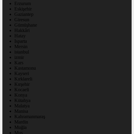
Erzurum
Eskişehir
Gaziantep
Giresun
Gümüşhane
Hakkâri
Hatay
Isparta
Mersin
istanbul
izmir
Kars
Kastamonu
Kayseri
Kırklareli
Kırşehir
Kocaeli
Konya
Kütahya
Malatya
Manisa
Kahramanmaraş
Mardin
Muğla
Muş