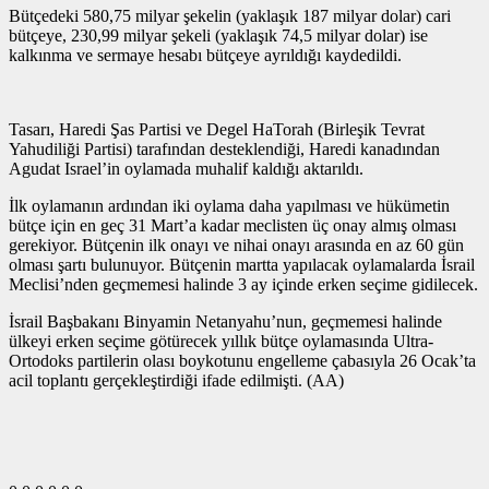
Bütçedeki 580,75 milyar şekelin (yaklaşık 187 milyar dolar) cari
bütçeye, 230,99 milyar şekeli (yaklaşık 74,5 milyar dolar) ise
kalkınma ve sermaye hesabı bütçeye ayrıldığı kaydedildi.
Tasarı, Haredi Şas Partisi ve Degel HaTorah (Birleşik Tevrat
Yahudiliği Partisi) tarafından desteklendiği, Haredi kanadından
Agudat Israel’in oylamada muhalif kaldığı aktarıldı.
İlk oylamanın ardından iki oylama daha yapılması ve hükümetin
bütçe için en geç 31 Mart’a kadar meclisten üç onay almış olması
gerekiyor. Bütçenin ilk onayı ve nihai onayı arasında en az 60 gün
olması şartı bulunuyor. Bütçenin martta yapılacak oylamalarda İsrail
Meclisi’nden geçmemesi halinde 3 ay içinde erken seçime gidilecek.
İsrail Başbakanı Binyamin Netanyahu’nun, geçmemesi halinde
ülkeyi erken seçime götürecek yıllık bütçe oylamasında Ultra-
Ortodoks partilerin olası boykotunu engelleme çabasıyla 26 Ocak’ta
acil toplantı gerçekleştirdiği ifade edilmişti. (AA)