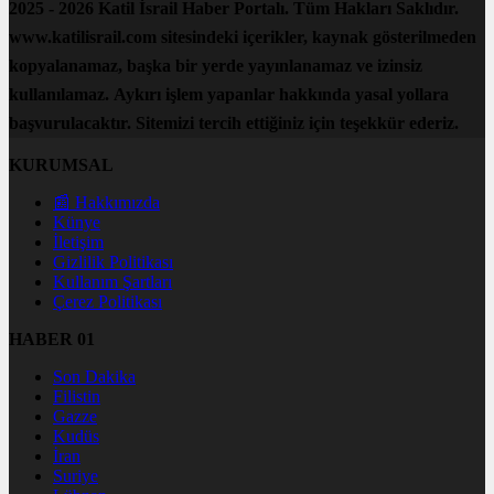
2025 - 2026 Katil İsrail Haber Portalı. Tüm Hakları Saklıdır.
www.katilisrail.com sitesindeki içerikler, kaynak gösterilmeden
kopyalanamaz, başka bir yerde yayınlanamaz ve izinsiz
kullanılamaz. Aykırı işlem yapanlar hakkında yasal yollara
başvurulacaktır. Sitemizi tercih ettiğiniz için teşekkür ederiz.
KURUMSAL
📰 Hakkımızda
Künye
İletişim
Gizlilik Politikası
Kullanım Şartları
Çerez Politikası
HABER 01
Son Dakika
Filistin
Gazze
Kudüs
İran
Suriye