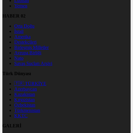
Lübnan
Yemen
HABER 02
Orta Doğu
İsrail
Amerika
Destekçileri
Birleşmiş Milletler
Avrupa Birliği
Nato
Savaş Suçları Arşivi
Türk Dünyası
🇹🇷 TÜRKİYE
Azerbaycan
Kazakistan
Kırgızistan
Özbekistan
Türkmenistan
KKTC
GALERİ