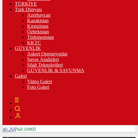
3.335,67
%0,36
TÜRKİYE
Türk Dünyası
BİST100
Azerbaycan
Kazakistan
10.222,02
%-0,03
Kırgızistan
Özbekistan
BİTCOİN
Türkmenistan
KKTC
4782585
฿
%1.64124
GÜVENLİK
Askeri Operasyonlar
LİTECOİN
Savaş Analizleri
Silah Teknolojileri
3909.04
Ł
%5.25507
GÜVENLİK & SAVUNMA
Galeri
ETHEREUM
Video Galeri
Foto Galeri
127024
Ξ
%6.0715
RİPPLE
118.86
%2.16847
TETHER
40.26
$
%0.10905