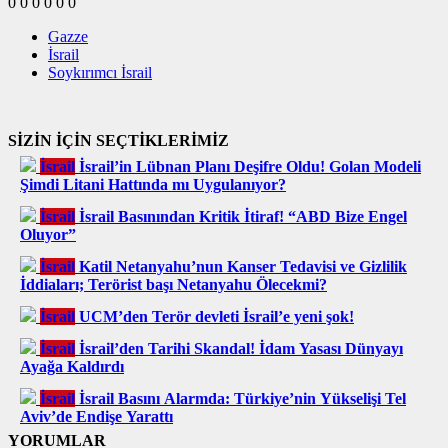
0
0
0
0
0
0
Gazze
İsrail
Soykırımcı İsrail
SİZİN İÇİN SEÇTİKLERİMİZ
İsrail
İsrail’in Lübnan Planı Deşifre Oldu! Golan Modeli
Şimdi Litani Hattında mı Uygulanıyor?
İsrail
İsrail Basınından Kritik İtiraf! “ABD Bize Engel
Oluyor”
İsrail
Katil Netanyahu’nun Kanser Tedavisi ve Gizlilik
İddiaları; Terörist başı Netanyahu Ölecekmi?
İsrail
UCM’den Terör devleti İsrail’e yeni şok!
İsrail
İsrail’den Tarihi Skandal! İdam Yasası Dünyayı
Ayağa Kaldırdı
İsrail
İsrail Basını Alarmda: Türkiye’nin Yükselişi Tel
Aviv’de Endişe Yarattı
YORUMLAR