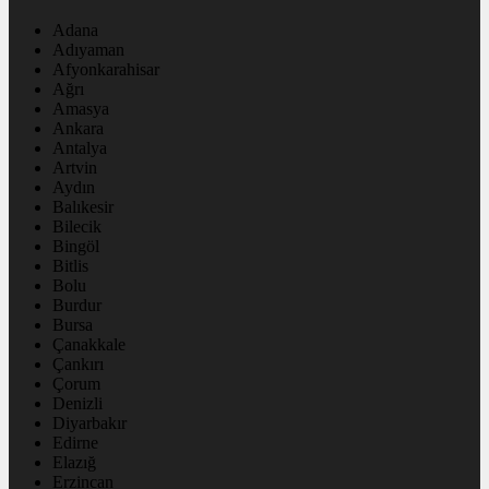
Adana
Adıyaman
Afyonkarahisar
Ağrı
Amasya
Ankara
Antalya
Artvin
Aydın
Balıkesir
Bilecik
Bingöl
Bitlis
Bolu
Burdur
Bursa
Çanakkale
Çankırı
Çorum
Denizli
Diyarbakır
Edirne
Elazığ
Erzincan