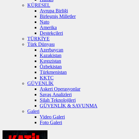
KÜRESEL
Avrupa Birliği
Birleşmiş Milletler
Nato
Amerika
Destekçileri
TÜRKİYE
Türk Dünyası
Azerbaycan
Kazakistan
Kırgızistan
Özbekistan
Türkmenistan
KKTC
GÜVENLİK
Askeri Operasyonlar
Savaş Analizleri
Silah Teknolojileri
GÜVENLİK & SAVUNMA
Galeri
Video Galeri
Foto Galeri