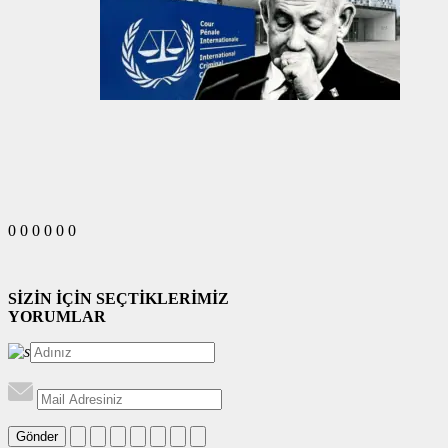
0
0
0
0
0
0
SİZİN İÇİN SEÇTİKLERİMİZ
YORUMLAR
Gönder