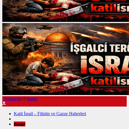
Anasayfa
/
/
image
Katil İsrail – Filistin ve Gazze Haberleri
image