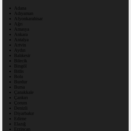
Adana
Adıyaman
Afyonkarahisar
Ağrı
Amasya
Ankara
Antalya
Artvin
Aydın
Balıkesir
Bilecik
Bingöl
Bitlis
Bolu
Burdur
Bursa
Çanakkale
Çankırı
Çorum
Denizli
Diyarbakır
Edirne
Elazığ
Erzincan