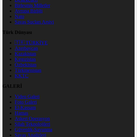
Birleşmiş Milletler
Avrupa Birliği
Nato
Savaş Suçları Arşivi
Türk Dünyası
🇹🇷 TÜRKİYE
Azerbaycan
Kazakistan
Kırgızistan
Özbekistan
Türkmenistan
KKTC
GALERİ
Video Galeri
Foto Galeri
El-Kassam
Hamas
Askeri Operasyon
Silah Teknolojileri
Güvenlik-Savunma
Savaş Analizleri