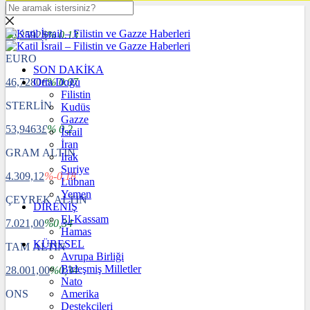
DOLAR
40,2592
$
% 0.13
EURO
SON DAKİKA
46,7280
Orta Doğu
€
% 0.07
Filistin
STERLİN
Kudüs
Gazze
53,9463
£
% 0.2
İsrail
İran
GRAM ALTIN
Irak
Suriye
4.309,12
%-0,18
Lübnan
Yemen
ÇEYREK ALTIN
DİRENİŞ
El-Kassam
7.021,00
%0,34
Hamas
KÜRESEL
TAM ALTIN
Avrupa Birliği
Birleşmiş Milletler
28.001,00
%0,34
Nato
ONS
Amerika
Destekçileri