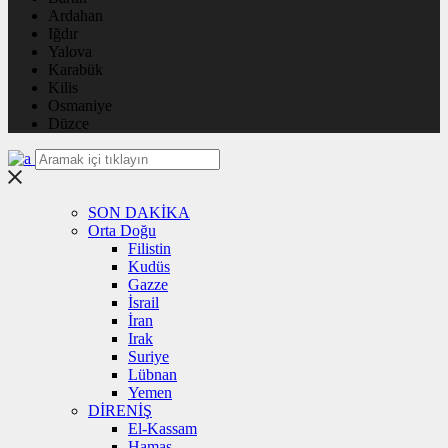
Ardahan
Iğdır
Yalova
Karabük
Kilis
Osmaniye
Düzce
SON DAKİKA
Orta Doğu
Filistin
Kudüs
Gazze
İsrail
İran
Irak
Suriye
Lübnan
Yemen
DİRENİŞ
El-Kassam
Hamas