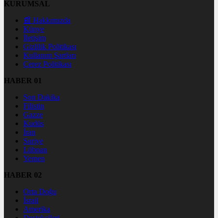
KURUMSAL
📰 Hakkımızda
Künye
İletişim
Gizlilik Politikası
Kullanım Şartları
Çerez Politikası
HABER 01
Son Dakika
Filistin
Gazze
Kudüs
İran
Suriye
Lübnan
Yemen
HABER 02
Orta Doğu
İsrail
Amerika
Destekçileri