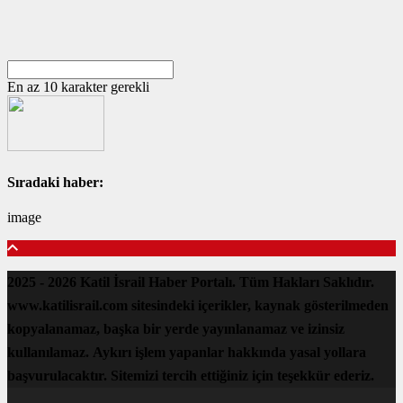
En az 10 karakter gerekli
Sıradaki haber:
image
2025 - 2026 Katil İsrail Haber Portalı. Tüm Hakları Saklıdır.
www.katilisrail.com sitesindeki içerikler, kaynak gösterilmeden
kopyalanamaz, başka bir yerde yayınlanamaz ve izinsiz
kullanılamaz. Aykırı işlem yapanlar hakkında yasal yollara
başvurulacaktır. Sitemizi tercih ettiğiniz için teşekkür ederiz.