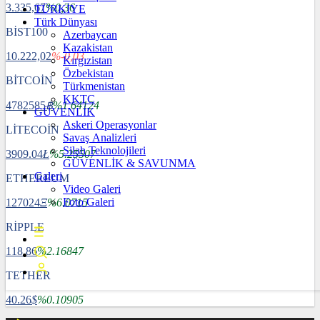
3.335,67
%0,36
TÜRKİYE
Türk Dünyası
BİST100
Azerbaycan
Kazakistan
10.222,02
%-0,03
Kırgızistan
Özbekistan
BİTCOİN
Türkmenistan
KKTC
4782585
฿
%1.64124
GÜVENLİK
Askeri Operasyonlar
LİTECOİN
Savaş Analizleri
Silah Teknolojileri
3909.04
Ł
%5.25507
GÜVENLİK & SAVUNMA
Galeri
ETHEREUM
Video Galeri
Foto Galeri
127024
Ξ
%6.0715
RİPPLE
118.86
%2.16847
TETHER
40.26
$
%0.10905