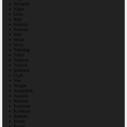
Nevşehir
Niğde
Ordu
Rize
Sakarya
Samsun
Siirt
Sinop
Sivas
Tekirdağ
Tokat
Trabzon
Tunceli
Şanlıurfa
Uşak
Van
Yozgat
Zonguldak
Aksaray
Bayburt
Karaman
Kırıkkale
Batman
Şırnak
Bartın