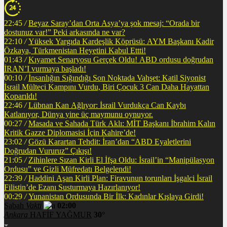
22:45
/
Beyaz Saray’dan Orta Asya’ya şok mesaj: “Orada bir
dostunuz var!” Peki arkasında ne var?
22:10
/
Yüksek Yargıda Kardeşlik Köprüsü: AYM Başkanı Kadir
Özkaya, Türkmenistan Heyetini Kabul Ettti!
01:43
/
Kıyamet Senaryosu Gerçek Oldu! ABD ordusu doğrudan
İRAN’I vurmaya başladı!
00:10
/
İnsanlığın Sığındığı Son Noktada Vahşet: Katil Siyonist
İsrail Mülteci Kampını Vurdu, Biri Çocuk 3 Can Daha Hayattan
Koparıldı!
22:46
/
Lübnan Kan Ağlıyor: İsrail Vurdukça Can Kaybı
Katlanıyor, Dünya yine üç maymunu oynuyor.
00:27
/
Masada ve Sahada Türk Aklı: MİT Başkanı İbrahim Kalın
Kritik Gazze Diplomasisi İçin Kahire’de!
23:02
/
Gözü Karartan Tehdit: İran’dan “ABD Eyaletlerini
Doğrudan Vururuz” Çıkışı!
21:05
/
Zihinlere Sızan Kirli El İfşa Oldu: İsrail’in “Manipülasyon
Ordusu” ve Gizli Müfredatı Belgelendi!
22:39
/
Haddini Aşan Kirli Plan: Firavunun torunları İşgalci İsrail
Filistin’de Ezanı Susturmaya Hazırlanıyor!
00:29
/
Yunanistan Ordusunda Bir İlk: Kadınlar Kışlaya Girdi!
Sabah
Vakti
02:00
Ankara
HAFİF YAĞMUR
30°