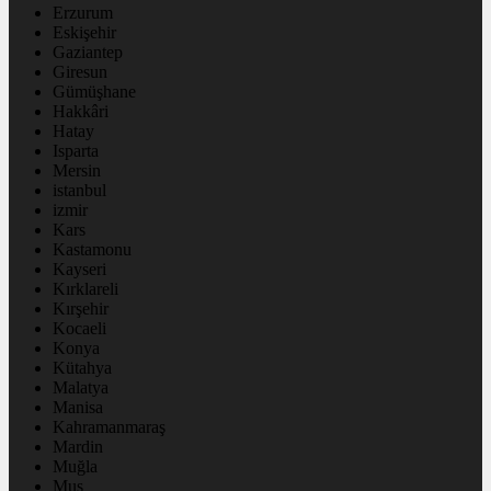
Erzurum
Eskişehir
Gaziantep
Giresun
Gümüşhane
Hakkâri
Hatay
Isparta
Mersin
istanbul
izmir
Kars
Kastamonu
Kayseri
Kırklareli
Kırşehir
Kocaeli
Konya
Kütahya
Malatya
Manisa
Kahramanmaraş
Mardin
Muğla
Muş