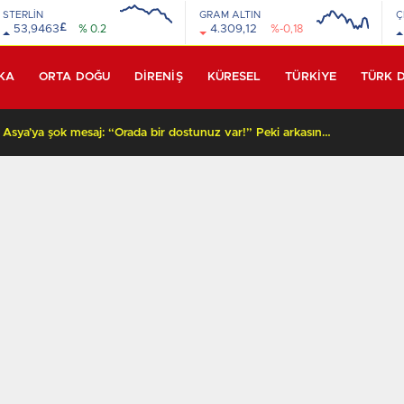
STERLİN
GRAM ALTIN
Ç
£
53,9463
% 0.2
4.309,12
%-0,18
KA
ORTA DOĞU
DİRENİŞ
KÜRESEL
TÜRKİYE
TÜRK 
Beyaz Saray’dan Orta Asya’ya şok mesaj: “Orada bir dostunuz var!” Peki arkasında ne var?