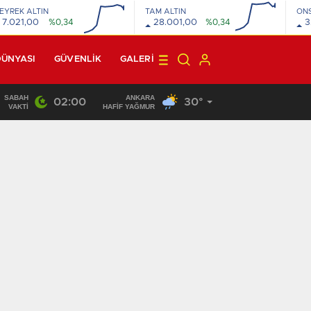
EYREK ALTIN
TAM ALTIN
ON
7.021,00
%0,34
28.001,00
%0,34
3
DÜNYASI
GÜVENLİK
GALERI
SABAH
ANKARA
02:00
30°
22:10
/
VAKTI
HAFİF YAĞMUR