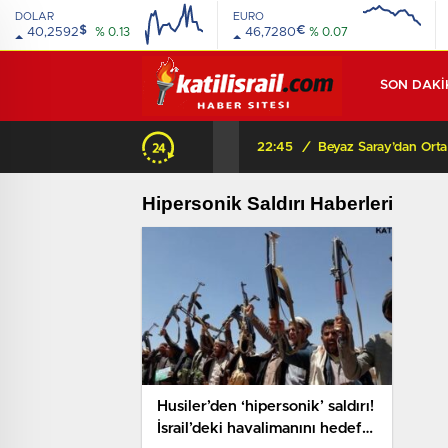
DOLAR
EURO
$
€
40,2592
% 0.13
46,7280
% 0.07
SON DAKİ
22:45
/
Hipersonik Saldırı Haberleri
Husiler’den ‘hipersonik’ saldırı!
İsrail’deki havalimanını hedef