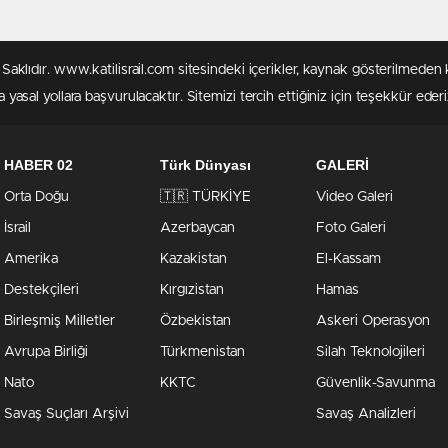
rı Saklıdır. www.katilisrail.com sitesindeki içerikler, kaynak gösterilmed
 yasal yollara başvurulacaktır. Sitemizi tercih ettiğiniz için teşekkür ederi
HABER 02
Türk Dünyası
GALERİ
Orta Doğu
🇹🇷 TÜRKİYE
Video Galeri
İsrail
Azerbaycan
Foto Galeri
Amerika
Kazakistan
El-Kassam
Destekçileri
Kırgızistan
Hamas
Birleşmiş Milletler
Özbekistan
Askeri Operasyon
Avrupa Birliği
Türkmenistan
Silah Teknolojileri
Nato
KKTC
Güvenlik-Savunma
Savaş Suçları Arşivi
Savaş Analizleri