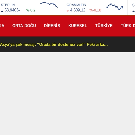
STERLİN
GRAM ALTIN
Ç
£
53,9463
4.309,12
% 0.2
%-0,18
KA
ORTA DOĞU
DİRENİŞ
KÜRESEL
TÜRKİYE
TÜRK 
Beyaz Saray’dan Orta Asya’ya şok mesaj: “Orada bir dostunuz var!” Peki arkasında ne var?