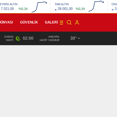
EYREK ALTIN
TAM ALTIN
ON
7.021,00
28.001,00
3
%0,34
%0,34
DÜNYASI
GÜVENLİK
GALERI
SABAH
ANKARA
02:00
30°
22:10
/
VAKTI
HAFİF YAĞMUR