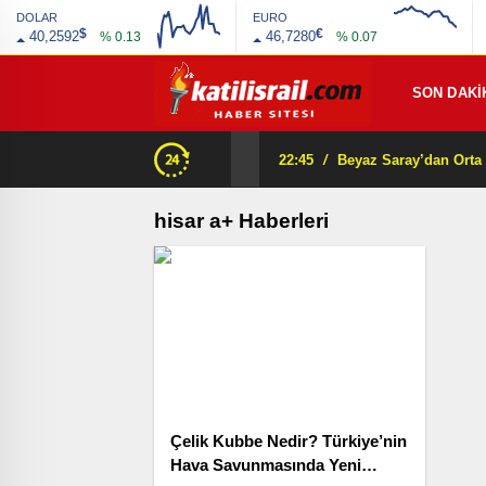
DOLAR
EURO
$
€
40,2592
46,7280
% 0.13
% 0.07
SON DAKİ
22:45
/
hisar a+ Haberleri
Çelik Kubbe Nedir? Türkiye’nin
Hava Savunmasında Yeni