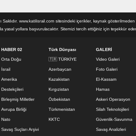
rı Saklıdır. www.katilisrail.com sitesindeki içerikler, kaynak gösterilm
 yasal yollara başvurulacaktır. Sitemizi tercih ettiğiniz için teşekkür eder
HABER 02
Türk Dünyası
GALERİ
Orta Doğu
🇹🇷 TÜRKİYE
Video Galeri
İsrail
Azerbaycan
Foto Galeri
Amerika
Kazakistan
El-Kassam
Destekçileri
Kırgızistan
Hamas
Birleşmiş Milletler
Özbekistan
Askeri Operasyon
Avrupa Birliği
Türkmenistan
Silah Teknolojileri
Nato
KKTC
Güvenlik-Savunma
Savaş Suçları Arşivi
Savaş Analizleri