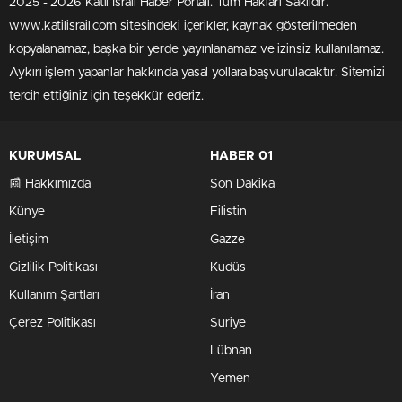
2025 - 2026 Katil İsrail Haber Portalı. Tüm Hakları Saklıdır.
www.katilisrail.com sitesindeki içerikler, kaynak gösterilmeden
kopyalanamaz, başka bir yerde yayınlanamaz ve izinsiz kullanılamaz.
Aykırı işlem yapanlar hakkında yasal yollara başvurulacaktır. Sitemizi
tercih ettiğiniz için teşekkür ederiz.
KURUMSAL
HABER 01
📰 Hakkımızda
Son Dakika
Künye
Filistin
İletişim
Gazze
Gizlilik Politikası
Kudüs
Kullanım Şartları
İran
Çerez Politikası
Suriye
Lübnan
Yemen