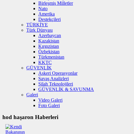
Birleşmiş Milletler
Nato
Amerika
Destekçileri
TÜRKİYE
Türk Dünyası
Azerbaycan
Kazakistan
Kırgızistan
Özbekistan
Türkmenistan
KKTC
GÜVENLİK
Askeri Operasyonlar
Savaş Analizleri
Silah Teknolojileri
GÜVENLİK & SAVUNMA
Galeri
Video Galeri
Foto Galeri
hod haşaron Haberleri