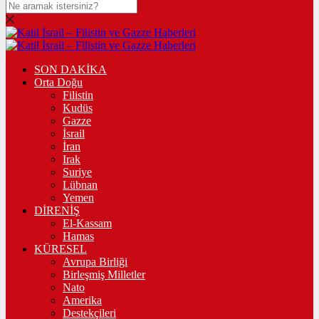
SON DAKİKA
Orta Doğu
Filistin
Kudüs
Gazze
İsrail
İran
Irak
Suriye
Lübnan
Yemen
DİRENİŞ
El-Kassam
Hamas
KÜRESEL
Avrupa Birliği
Birleşmiş Milletler
Nato
Amerika
Destekçileri