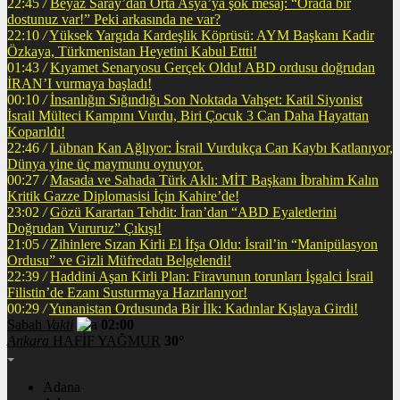
22:45
/
Beyaz Saray’dan Orta Asya’ya şok mesaj: “Orada bir
dostunuz var!” Peki arkasında ne var?
22:10
/
Yüksek Yargıda Kardeşlik Köprüsü: AYM Başkanı Kadir
Özkaya, Türkmenistan Heyetini Kabul Ettti!
01:43
/
Kıyamet Senaryosu Gerçek Oldu! ABD ordusu doğrudan
İRAN’I vurmaya başladı!
00:10
/
İnsanlığın Sığındığı Son Noktada Vahşet: Katil Siyonist
İsrail Mülteci Kampını Vurdu, Biri Çocuk 3 Can Daha Hayattan
Koparıldı!
22:46
/
Lübnan Kan Ağlıyor: İsrail Vurdukça Can Kaybı Katlanıyor,
Dünya yine üç maymunu oynuyor.
00:27
/
Masada ve Sahada Türk Aklı: MİT Başkanı İbrahim Kalın
Kritik Gazze Diplomasisi İçin Kahire’de!
23:02
/
Gözü Karartan Tehdit: İran’dan “ABD Eyaletlerini
Doğrudan Vururuz” Çıkışı!
21:05
/
Zihinlere Sızan Kirli El İfşa Oldu: İsrail’in “Manipülasyon
Ordusu” ve Gizli Müfredatı Belgelendi!
22:39
/
Haddini Aşan Kirli Plan: Firavunun torunları İşgalci İsrail
Filistin’de Ezanı Susturmaya Hazırlanıyor!
00:29
/
Yunanistan Ordusunda Bir İlk: Kadınlar Kışlaya Girdi!
Sabah
Vakti
02:00
Ankara
HAFİF YAĞMUR
30°
Adana