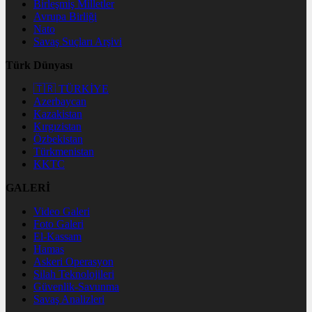
Birleşmiş Milletler
Avrupa Birliği
Nato
Savaş Suçları Arşivi
Türk Dünyası
🇹🇷 TÜRKİYE
Azerbaycan
Kazakistan
Kırgızistan
Özbekistan
Türkmenistan
KKTC
GALERİ
Video Galeri
Foto Galeri
El-Kassam
Hamas
Askeri Operasyon
Silah Teknolojileri
Güvenlik-Savunma
Savaş Analizleri