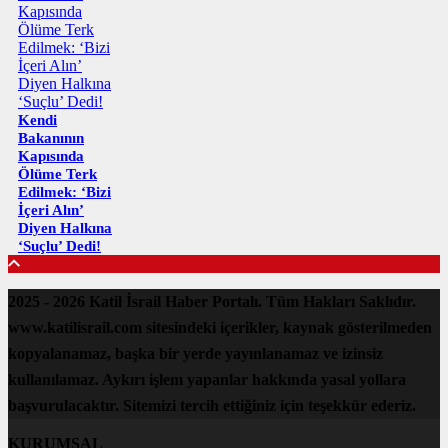
Kendi
Bakanının
Kapısında
Ölüme Terk
Edilmek: ‘Bizi
İçeri Alın’
Diyen Halkına
‘Suçlu’ Dedi!
2025 - 2026 Katil İsrail Haber Portalı. Tüm Hakları Saklıdır.
www.katilisrail.com sitesindeki içerikler, kaynak gösterilmeden
kopyalanamaz, başka bir yerde yayınlanamaz ve izinsiz
kullanılamaz. Aykırı işlem yapanlar hakkında yasal yollara
başvurulacaktır. Sitemizi tercih ettiğiniz için teşekkür ederiz.
KURUMSAL