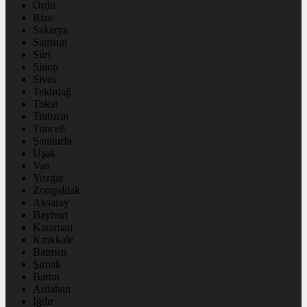
Ordu
Rize
Sakarya
Samsun
Siirt
Sinop
Sivas
Tekirdağ
Tokat
Trabzon
Tunceli
Şanlıurfa
Uşak
Van
Yozgat
Zonguldak
Aksaray
Bayburt
Karaman
Kırıkkale
Batman
Şırnak
Bartın
Ardahan
Iğdır