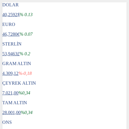
DOLAR
40,2592
$
% 0.13
EURO
46,7280
€
% 0.07
STERLİN
53,9463
£
% 0.2
GRAM ALTIN
4.309,12
%-0,18
ÇEYREK ALTIN
7.021,00
%0,34
TAM ALTIN
28.001,00
%0,34
ONS