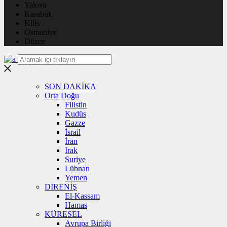
Yalova
Karabük
Kilis
Osmaniye
Düzce
SON DAKİKA
Orta Doğu
Filistin
Kudüs
Gazze
İsrail
İran
Irak
Suriye
Lübnan
Yemen
DİRENİŞ
El-Kassam
Hamas
KÜRESEL
Avrupa Birliği