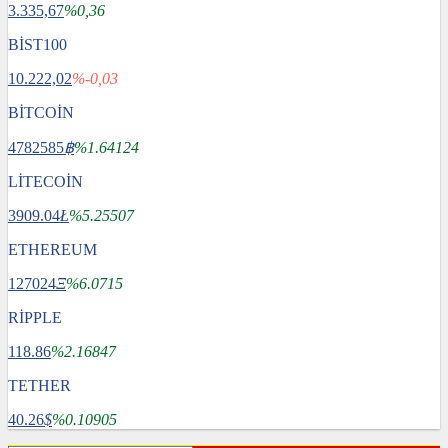
3.335,67
%0,36
BİST100
10.222,02
%-0,03
BİTCOİN
4782585
฿
%1.64124
LİTECOİN
3909.04
Ł
%5.25507
ETHEREUM
127024
Ξ
%6.0715
RİPPLE
118.86
%2.16847
TETHER
40.26
$
%0.10905