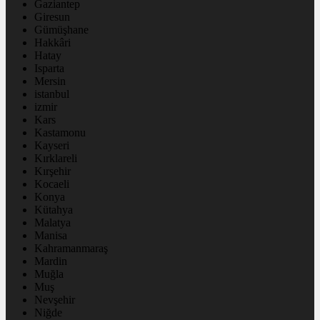
Gaziantep
Giresun
Gümüşhane
Hakkâri
Hatay
Isparta
Mersin
istanbul
izmir
Kars
Kastamonu
Kayseri
Kırklareli
Kırşehir
Kocaeli
Konya
Kütahya
Malatya
Manisa
Kahramanmaraş
Mardin
Muğla
Muş
Nevşehir
Niğde