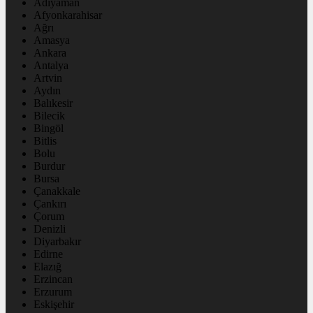
Adıyaman
Afyonkarahisar
Ağrı
Amasya
Ankara
Antalya
Artvin
Aydın
Balıkesir
Bilecik
Bingöl
Bitlis
Bolu
Burdur
Bursa
Çanakkale
Çankırı
Çorum
Denizli
Diyarbakır
Edirne
Elazığ
Erzincan
Erzurum
Eskişehir