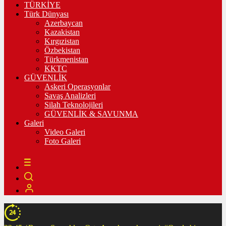
TÜRKİYE
Türk Dünyası
Azerbaycan
Kazakistan
Kırgızistan
Özbekistan
Türkmenistan
KKTC
GÜVENLİK
Askeri Operasyonlar
Savaş Analizleri
Silah Teknolojileri
GÜVENLİK & SAVUNMA
Galeri
Video Galeri
Foto Galeri