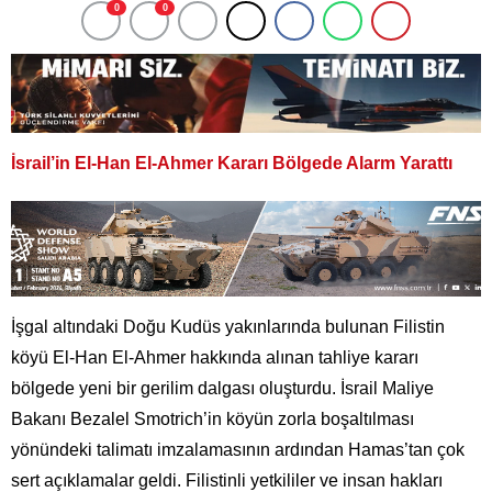
0
0
İsrail’in El-Han El-Ahmer Kararı Bölgede Alarm Yarattı
İşgal altındaki Doğu Kudüs yakınlarında bulunan Filistin
köyü El-Han El-Ahmer hakkında alınan tahliye kararı
bölgede yeni bir gerilim dalgası oluşturdu. İsrail Maliye
Bakanı Bezalel Smotrich’in köyün zorla boşaltılması
yönündeki talimatı imzalamasının ardından Hamas’tan çok
sert açıklamalar geldi. Filistinli yetkililer ve insan hakları