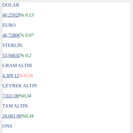
DOLAR
40,2592
$
% 0.13
EURO
46,7280
€
% 0.07
STERLİN
53,9463
£
% 0.2
GRAM ALTIN
4.309,12
%-0,18
ÇEYREK ALTIN
7.021,00
%0,34
TAM ALTIN
28.001,00
%0,34
ONS