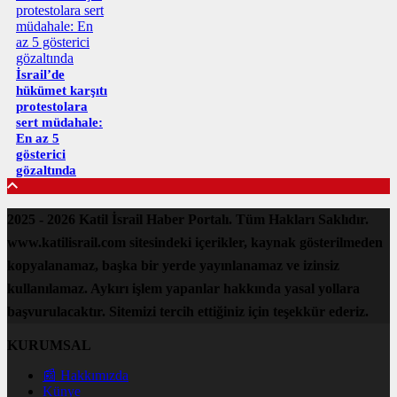
İsrail’de
hükümet karşıtı
protestolara
sert müdahale:
En az 5
gösterici
gözaltında
2025 - 2026 Katil İsrail Haber Portalı. Tüm Hakları Saklıdır.
www.katilisrail.com sitesindeki içerikler, kaynak gösterilmeden
kopyalanamaz, başka bir yerde yayınlanamaz ve izinsiz
kullanılamaz. Aykırı işlem yapanlar hakkında yasal yollara
başvurulacaktır. Sitemizi tercih ettiğiniz için teşekkür ederiz.
KURUMSAL
📰 Hakkımızda
Künye