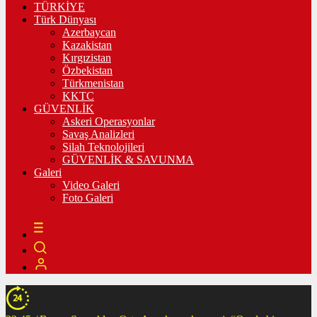
TÜRKİYE
Türk Dünyası
Azerbaycan
Kazakistan
Kırgızistan
Özbekistan
Türkmenistan
KKTC
GÜVENLİK
Askeri Operasyonlar
Savaş Analizleri
Silah Teknolojileri
GÜVENLİK & SAVUNMA
Galeri
Video Galeri
Foto Galeri