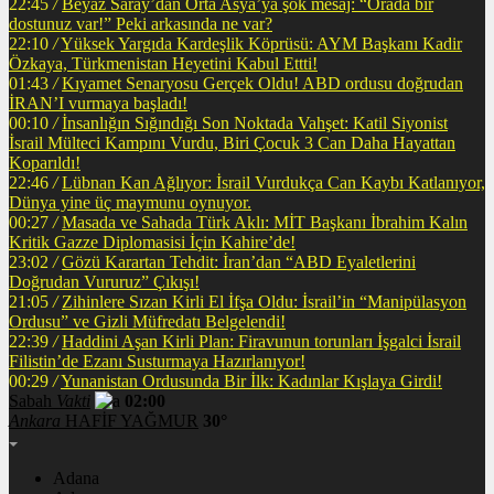
22:45
/
Beyaz Saray’dan Orta Asya’ya şok mesaj: “Orada bir
dostunuz var!” Peki arkasında ne var?
22:10
/
Yüksek Yargıda Kardeşlik Köprüsü: AYM Başkanı Kadir
Özkaya, Türkmenistan Heyetini Kabul Ettti!
01:43
/
Kıyamet Senaryosu Gerçek Oldu! ABD ordusu doğrudan
İRAN’I vurmaya başladı!
00:10
/
İnsanlığın Sığındığı Son Noktada Vahşet: Katil Siyonist
İsrail Mülteci Kampını Vurdu, Biri Çocuk 3 Can Daha Hayattan
Koparıldı!
22:46
/
Lübnan Kan Ağlıyor: İsrail Vurdukça Can Kaybı Katlanıyor,
Dünya yine üç maymunu oynuyor.
00:27
/
Masada ve Sahada Türk Aklı: MİT Başkanı İbrahim Kalın
Kritik Gazze Diplomasisi İçin Kahire’de!
23:02
/
Gözü Karartan Tehdit: İran’dan “ABD Eyaletlerini
Doğrudan Vururuz” Çıkışı!
21:05
/
Zihinlere Sızan Kirli El İfşa Oldu: İsrail’in “Manipülasyon
Ordusu” ve Gizli Müfredatı Belgelendi!
22:39
/
Haddini Aşan Kirli Plan: Firavunun torunları İşgalci İsrail
Filistin’de Ezanı Susturmaya Hazırlanıyor!
00:29
/
Yunanistan Ordusunda Bir İlk: Kadınlar Kışlaya Girdi!
Sabah
Vakti
02:00
Ankara
HAFİF YAĞMUR
30°
Adana