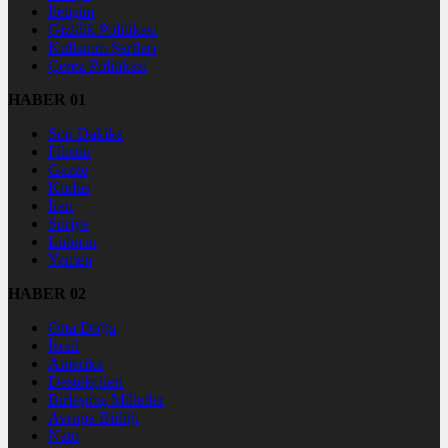
İletişim
Gizlilik Politikası
Kullanım Şartları
Çerez Politikası
HABER 01
Son Dakika
Filistin
Gazze
Kudüs
İran
Suriye
Lübnan
Yemen
HABER 02
Orta Doğu
İsrail
Amerika
Destekçileri
Birleşmiş Milletler
Avrupa Birliği
Nato