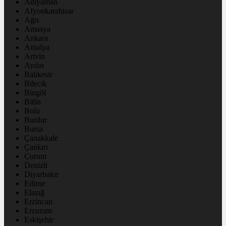
Adıyaman
Afyonkarahisar
Ağrı
Amasya
Ankara
Antalya
Artvin
Aydın
Balıkesir
Bilecik
Bingöl
Bitlis
Bolu
Burdur
Bursa
Çanakkale
Çankırı
Çorum
Denizli
Diyarbakır
Edirne
Elazığ
Erzincan
Erzurum
Eskişehir