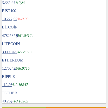
3.335,67
%0,36
BİST100
10.222,02
%-0,03
BİTCOİN
4782585
฿
%1.64124
LİTECOİN
3909.04
Ł
%5.25507
ETHEREUM
127024
Ξ
%6.0715
RİPPLE
118.86
%2.16847
TETHER
40.26
$
%0.10905