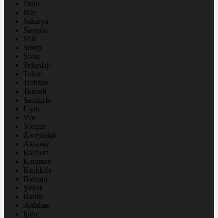
Ordu
Rize
Sakarya
Samsun
Siirt
Sinop
Sivas
Tekirdağ
Tokat
Trabzon
Tunceli
Şanlıurfa
Uşak
Van
Yozgat
Zonguldak
Aksaray
Bayburt
Karaman
Kırıkkale
Batman
Şırnak
Bartın
Ardahan
Iğdır