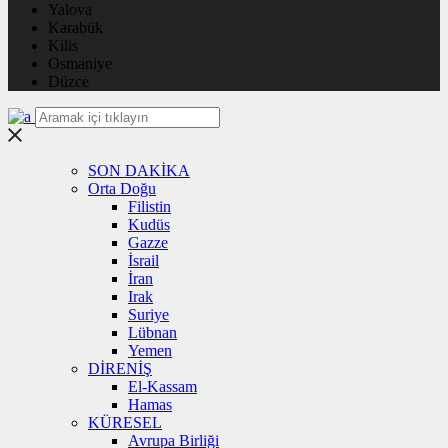
Yalova
Karabük
Kilis
Osmaniye
Düzce
SON DAKİKA
Orta Doğu
Filistin
Kudüs
Gazze
İsrail
İran
Irak
Suriye
Lübnan
Yemen
DİRENİŞ
El-Kassam
Hamas
KÜRESEL
Avrupa Birliği