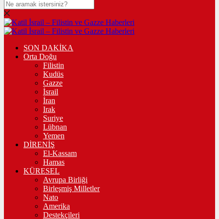
SON DAKİKA
Orta Doğu
Filistin
Kudüs
Gazze
İsrail
İran
Irak
Suriye
Lübnan
Yemen
DİRENİŞ
El-Kassam
Hamas
KÜRESEL
Avrupa Birliği
Birleşmiş Milletler
Nato
Amerika
Destekçileri