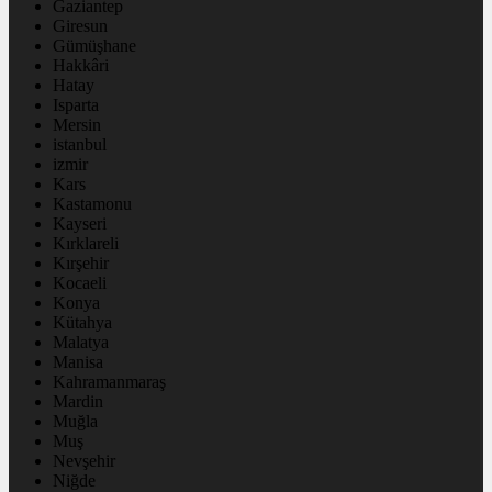
Gaziantep
Giresun
Gümüşhane
Hakkâri
Hatay
Isparta
Mersin
istanbul
izmir
Kars
Kastamonu
Kayseri
Kırklareli
Kırşehir
Kocaeli
Konya
Kütahya
Malatya
Manisa
Kahramanmaraş
Mardin
Muğla
Muş
Nevşehir
Niğde