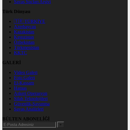
Savaş Suçları Arşivi
Türk Dünyası
🇹🇷 TÜRKİYE
Azerbaycan
Kazakistan
Kırgızistan
Özbekistan
Türkmenistan
KKTC
GALERİ
Video Galeri
Foto Galeri
El-Kassam
Hamas
Askeri Operasyon
Silah Teknolojileri
Güvenlik-Savunma
Savaş Analizleri
BÜLTEN ABONELİĞİ
+