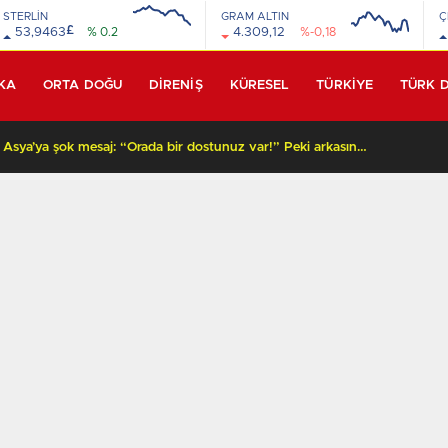
STERLİN
GRAM ALTIN
Ç
£
53,9463
% 0.2
4.309,12
%-0,18
KA
ORTA DOĞU
DİRENİŞ
KÜRESEL
TÜRKİYE
TÜRK 
Beyaz Saray’dan Orta Asya’ya şok mesaj: “Orada bir dostunuz var!” Peki arkasında ne var?