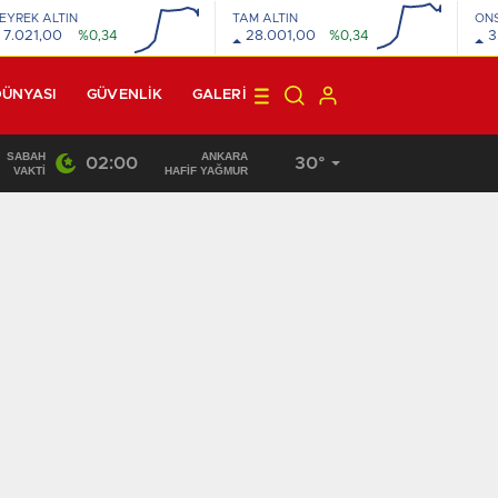
EYREK ALTIN
TAM ALTIN
ON
7.021,00
%0,34
28.001,00
%0,34
3
DÜNYASI
GÜVENLİK
GALERI
SABAH
ANKARA
02:00
30°
22:10
/
VAKTI
HAFİF YAĞMUR