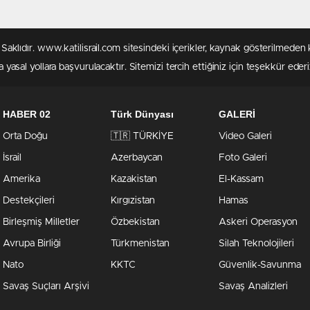
rı Saklıdır. www.katilisrail.com sitesindeki içerikler, kaynak gösterilmed
 yasal yollara başvurulacaktır. Sitemizi tercih ettiğiniz için teşekkür ederi
HABER 02
Türk Dünyası
GALERİ
Orta Doğu
🇹🇷 TÜRKİYE
Video Galeri
İsrail
Azerbaycan
Foto Galeri
Amerika
Kazakistan
El-Kassam
Destekçileri
Kırgızistan
Hamas
Birleşmiş Milletler
Özbekistan
Askeri Operasyon
Avrupa Birliği
Türkmenistan
Silah Teknolojileri
Nato
KKTC
Güvenlik-Savunma
Savaş Suçları Arşivi
Savaş Analizleri