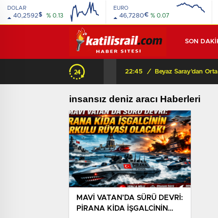
DOLAR
EURO
$
€
40,2592
% 0.13
46,7280
% 0.07
SON DAKİ
22:45
/
insansız deniz aracı Haberleri
MAVİ VATAN’DA SÜRÜ DEVRİ:
PİRANA KİDA İŞGALCİNİN