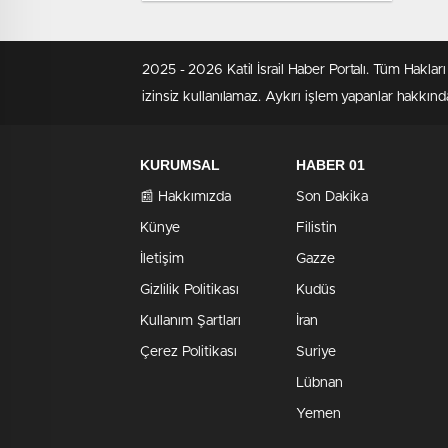
KORKULU RÜYASI OLACAK!
2025 - 2026 Katil İsrail Haber Portalı. Tüm Hakla
izinsiz kullanılamaz. Aykırı işlem yapanlar hakkında
KURUMSAL
HABER 01
📰 Hakkımızda
Son Dakika
Künye
Filistin
İletişim
Gazze
Gizlilik Politikası
Kudüs
Kullanım Şartları
İran
Çerez Politikası
Suriye
Lübnan
Yemen