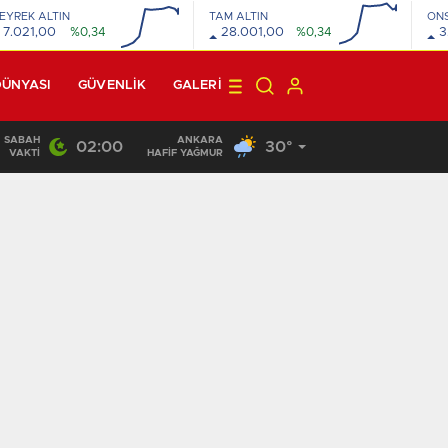
EYREK ALTIN
TAM ALTIN
ON
7.021,00
%0,34
28.001,00
%0,34
3
DÜNYASI
GÜVENLİK
GALERI
SABAH
ANKARA
02:00
30°
22:10
/
VAKTI
HAFİF YAĞMUR