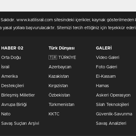
rı Saklıdır. www.katilisrail.com sitesindeki içerikler, kaynak gösterilmed
 yasal yollara başvurulacaktır. Sitemizi tercih ettiğiniz için teşekkür ederi
HABER 02
Türk Dünyası
GALERİ
Orta Doğu
🇹🇷 TÜRKİYE
Video Galeri
İsrail
Azerbaycan
Foto Galeri
Amerika
Kazakistan
El-Kassam
Destekçileri
Kırgızistan
Hamas
Birleşmiş Milletler
Özbekistan
Askeri Operasyon
Avrupa Birliği
Türkmenistan
Silah Teknolojileri
Nato
KKTC
Güvenlik-Savunma
Savaş Suçları Arşivi
Savaş Analizleri