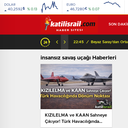
DOLAR
EURO
$
€
40,2592
% 0.13
46,7280
% 0.07
SON DAKİ
22:45
/
insansız savaş uçağı Haberleri
KIZILELMA ve KAAN Sahneye
Çıkıyor! Türk Havacılığında
Dönüm Noktası