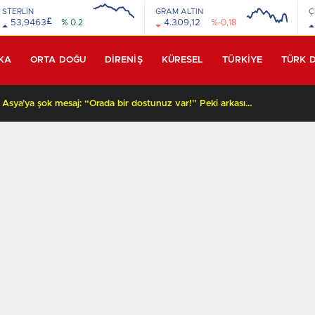
STERLİN
GRAM ALTIN
Ç
£
53,9463
% 0.2
4.309,12
%-0,18
KA
ORTA DOĞU
DİRENİŞ
KÜRESEL
TÜRKİYE
TÜRK 
Beyaz Saray’dan Orta Asya’ya şok mesaj: “Orada bir dostunuz var!” Peki arkasında ne var?