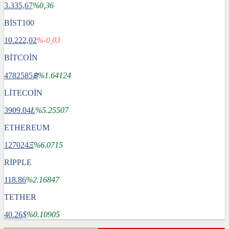
3.335,67
%0,36
BİST100
10.222,02
%-0,03
BİTCOİN
4782585
฿
%1.64124
LİTECOİN
3909.04
Ł
%5.25507
ETHEREUM
127024
Ξ
%6.0715
RİPPLE
118.86
%2.16847
TETHER
40.26
$
%0.10905