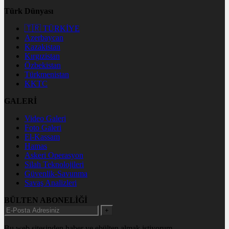
Türk Dünyası
🇹🇷 TÜRKİYE
Azerbaycan
Kazakistan
Kırgızistan
Özbekistan
Türkmenistan
KKTC
GALERİ
Video Galeri
Foto Galeri
El-Kassam
Hamas
Askeri Operasyon
Silah Teknolojileri
Güvenlik-Savunma
Savaş Analizleri
BÜLTEN ABONELİĞİ
+
Bu web sitesinden haber ve ebülten almak istiyorum