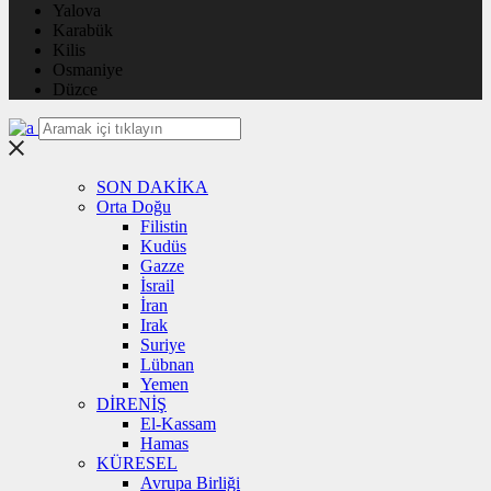
Yalova
Karabük
Kilis
Osmaniye
Düzce
SON DAKİKA
Orta Doğu
Filistin
Kudüs
Gazze
İsrail
İran
Irak
Suriye
Lübnan
Yemen
DİRENİŞ
El-Kassam
Hamas
KÜRESEL
Avrupa Birliği