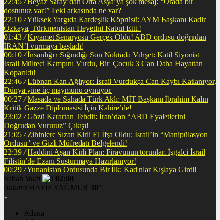
22:45
/
Beyaz Saray’dan Orta Asya’ya şok mesaj: “Orada bir
dostunuz var!” Peki arkasında ne var?
22:10
/
Yüksek Yargıda Kardeşlik Köprüsü: AYM Başkanı Kadir
Özkaya, Türkmenistan Heyetini Kabul Ettti!
01:43
/
Kıyamet Senaryosu Gerçek Oldu! ABD ordusu doğrudan
İRAN’I vurmaya başladı!
00:10
/
İnsanlığın Sığındığı Son Noktada Vahşet: Katil Siyonist
İsrail Mülteci Kampını Vurdu, Biri Çocuk 3 Can Daha Hayattan
Koparıldı!
22:46
/
Lübnan Kan Ağlıyor: İsrail Vurdukça Can Kaybı Katlanıyor,
Dünya yine üç maymunu oynuyor.
00:27
/
Masada ve Sahada Türk Aklı: MİT Başkanı İbrahim Kalın
Kritik Gazze Diplomasisi İçin Kahire’de!
23:02
/
Gözü Karartan Tehdit: İran’dan “ABD Eyaletlerini
Doğrudan Vururuz” Çıkışı!
21:05
/
Zihinlere Sızan Kirli El İfşa Oldu: İsrail’in “Manipülasyon
Ordusu” ve Gizli Müfredatı Belgelendi!
22:39
/
Haddini Aşan Kirli Plan: Firavunun torunları İşgalci İsrail
Filistin’de Ezanı Susturmaya Hazırlanıyor!
00:29
/
Yunanistan Ordusunda Bir İlk: Kadınlar Kışlaya Girdi!
Sabah
Vakti
02:00
Ankara
HAFİF YAĞMUR
30°
Adana