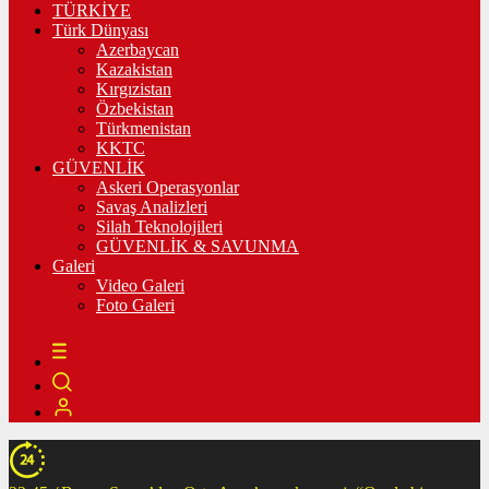
TÜRKİYE
Türk Dünyası
Azerbaycan
Kazakistan
Kırgızistan
Özbekistan
Türkmenistan
KKTC
GÜVENLİK
Askeri Operasyonlar
Savaş Analizleri
Silah Teknolojileri
GÜVENLİK & SAVUNMA
Galeri
Video Galeri
Foto Galeri