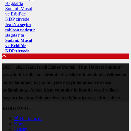
Irak’ta seçim
tablosu netleşti:
Bağdat’ta
Sudani, Musul
ve Erbil’de
KDP zirvede
2025 - 2026 Katil İsrail Haber Portalı. Tüm Hakları Saklıdır.
www.katilisrail.com sitesindeki içerikler, kaynak gösterilmeden
kopyalanamaz, başka bir yerde yayınlanamaz ve izinsiz
kullanılamaz. Aykırı işlem yapanlar hakkında yasal yollara
başvurulacaktır. Sitemizi tercih ettiğiniz için teşekkür ederiz.
KURUMSAL
📰 Hakkımızda
Künye
İletişim