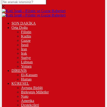
SON DAKİKA
Orta Doğu
Filistin
Kudüs
Gazze
İsrail
İran
Irak
Suriye
Lübnan
Yemen
DİRENİŞ
El-Kassam
Hamas
KÜRESEL
Avrupa Birliği
Birleşmiş Milletler
Nato
Amerika
Destekçileri