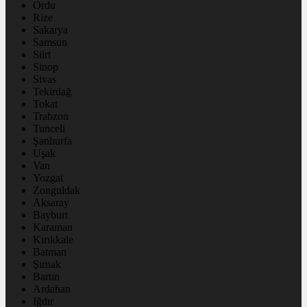
Ordu
Rize
Sakarya
Samsun
Siirt
Sinop
Sivas
Tekirdağ
Tokat
Trabzon
Tunceli
Şanlıurfa
Uşak
Van
Yozgat
Zonguldak
Aksaray
Bayburt
Karaman
Kırıkkale
Batman
Şırnak
Bartın
Ardahan
Iğdır