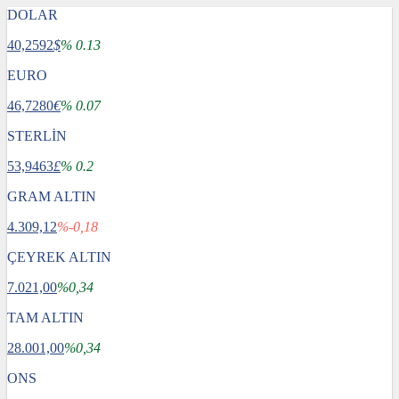
DOLAR
40,2592
$
% 0.13
EURO
46,7280
€
% 0.07
STERLİN
53,9463
£
% 0.2
GRAM ALTIN
4.309,12
%-0,18
ÇEYREK ALTIN
7.021,00
%0,34
TAM ALTIN
28.001,00
%0,34
ONS