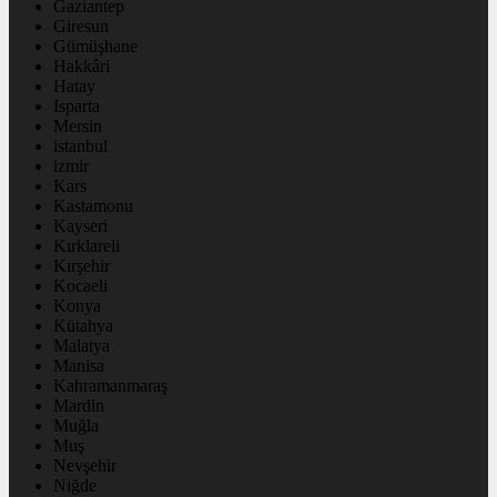
Gaziantep
Giresun
Gümüşhane
Hakkâri
Hatay
Isparta
Mersin
istanbul
izmir
Kars
Kastamonu
Kayseri
Kırklareli
Kırşehir
Kocaeli
Konya
Kütahya
Malatya
Manisa
Kahramanmaraş
Mardin
Muğla
Muş
Nevşehir
Niğde