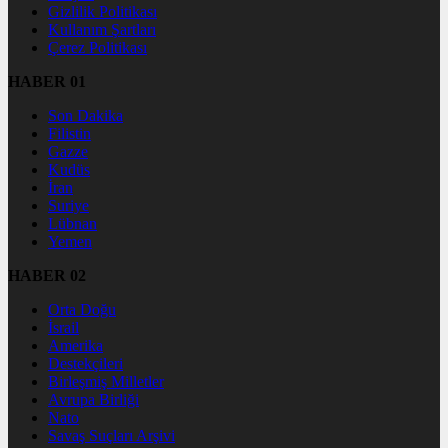
Gizlilik Politikası
Kullanım Şartları
Çerez Politikası
HABER 01
Son Dakika
Filistin
Gazze
Kudüs
İran
Suriye
Lübnan
Yemen
HABER 02
Orta Doğu
İsrail
Amerika
Destekçileri
Birleşmiş Milletler
Avrupa Birliği
Nato
Savaş Suçları Arşivi