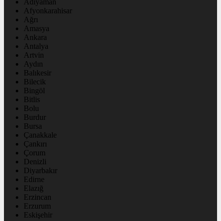
Adıyaman
Afyonkarahisar
Ağrı
Amasya
Ankara
Antalya
Artvin
Aydın
Balıkesir
Bilecik
Bingöl
Bitlis
Bolu
Burdur
Bursa
Çanakkale
Çankırı
Çorum
Denizli
Diyarbakır
Edirne
Elazığ
Erzincan
Erzurum
Eskişehir