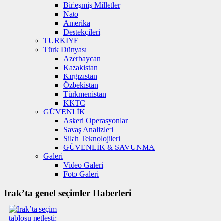
Birleşmiş Milletler
Nato
Amerika
Destekçileri
TÜRKİYE
Türk Dünyası
Azerbaycan
Kazakistan
Kırgızistan
Özbekistan
Türkmenistan
KKTC
GÜVENLİK
Askeri Operasyonlar
Savaş Analizleri
Silah Teknolojileri
GÜVENLİK & SAVUNMA
Galeri
Video Galeri
Foto Galeri
Irak’ta genel seçimler Haberleri