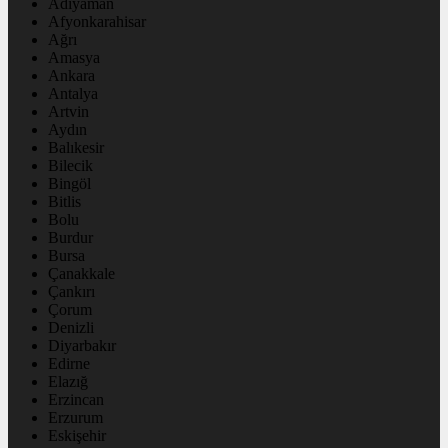
Adıyaman
Afyonkarahisar
Ağrı
Amasya
Ankara
Antalya
Artvin
Aydın
Balıkesir
Bilecik
Bingöl
Bitlis
Bolu
Burdur
Bursa
Çanakkale
Çankırı
Çorum
Denizli
Diyarbakır
Edirne
Elazığ
Erzincan
Erzurum
Eskişehir