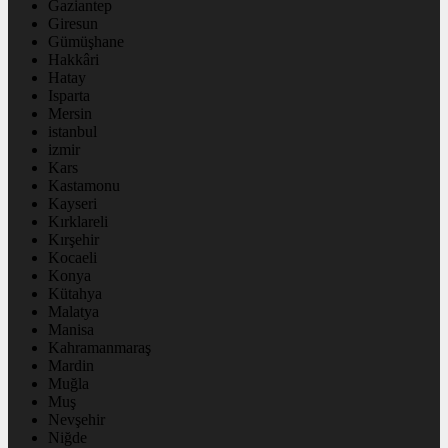
Gaziantep
Giresun
Gümüşhane
Hakkâri
Hatay
Isparta
Mersin
istanbul
izmir
Kars
Kastamonu
Kayseri
Kırklareli
Kırşehir
Kocaeli
Konya
Kütahya
Malatya
Manisa
Kahramanmaraş
Mardin
Muğla
Muş
Nevşehir
Niğde