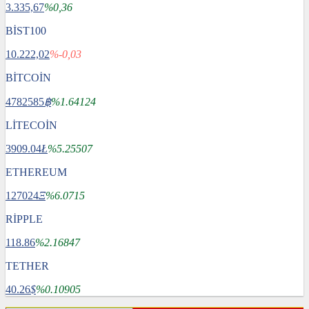
3.335,67
%0,36
BİST100
10.222,02
%-0,03
BİTCOİN
4782585
฿
%1.64124
LİTECOİN
3909.04
Ł
%5.25507
ETHEREUM
127024
Ξ
%6.0715
RİPPLE
118.86
%2.16847
TETHER
40.26
$
%0.10905