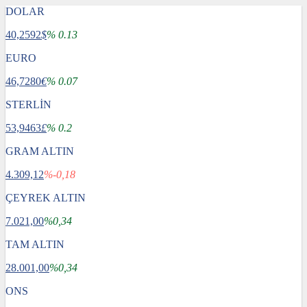
DOLAR
40,2592
$
% 0.13
EURO
46,7280
€
% 0.07
STERLİN
53,9463
£
% 0.2
GRAM ALTIN
4.309,12
%-0,18
ÇEYREK ALTIN
7.021,00
%0,34
TAM ALTIN
28.001,00
%0,34
ONS