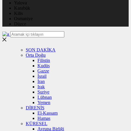
Yalova
Karabük
Kilis
Osmaniye
Düzce
SON DAKİKA
Orta Doğu
Filistin
Kudüs
Gazze
İsrail
İran
Irak
Suriye
Lübnan
Yemen
DİRENİŞ
El-Kassam
Hamas
KÜRESEL
Avrupa Birliği