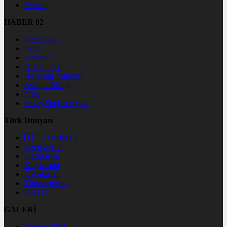
Yemen
HABER 02
Orta Doğu
İsrail
Amerika
Destekçileri
Birleşmiş Milletler
Avrupa Birliği
Nato
Savaş Suçları Arşivi
Türk Dünyası
🇹🇷 TÜRKİYE
Azerbaycan
Kazakistan
Kırgızistan
Özbekistan
Türkmenistan
KKTC
GALERİ
Video Galeri