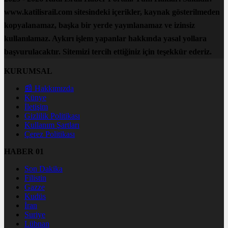
www.katilisrail.com sitesindeki içerikler, kaynak gösterilmeden
kopyalanamaz, başka bir yerde yayınlanamaz ve izinsiz
kullanılamaz. Aykırı işlem yapanlar hakkında yasal yollara
başvurulacaktır. Sitemizi tercih ettiğiniz için teşekkür ederiz.
KURUMSAL
📰 Hakkımızda
Künye
İletişim
Gizlilik Politikası
Kullanım Şartları
Çerez Politikası
HABER 01
Son Dakika
Filistin
Gazze
Kudüs
İran
Suriye
Lübnan