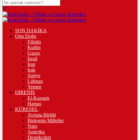
SON DAKİKA
Orta Doğu
Filistin
Kudüs
Gazze
İsrail
İran
Irak
Suriye
Lübnan
Yemen
DİRENİŞ
El-Kassam
Hamas
KÜRESEL
Avrupa Birliği
Birleşmiş Milletler
Nato
Amerika
Destekçileri