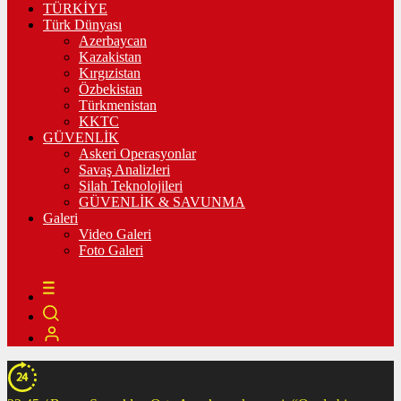
TÜRKİYE
Türk Dünyası
Azerbaycan
Kazakistan
Kırgızistan
Özbekistan
Türkmenistan
KKTC
GÜVENLİK
Askeri Operasyonlar
Savaş Analizleri
Silah Teknolojileri
GÜVENLİK & SAVUNMA
Galeri
Video Galeri
Foto Galeri