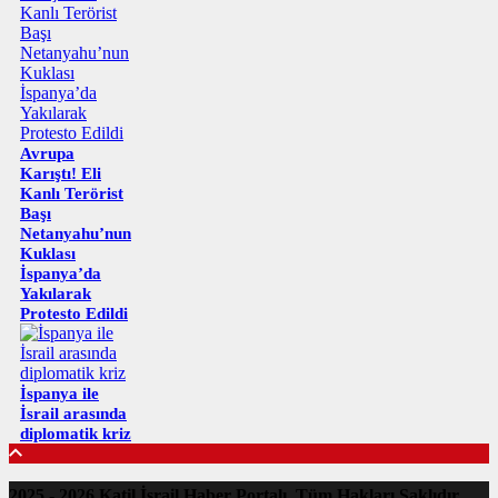
Avrupa
Karıştı! Eli
Kanlı Terörist
Başı
Netanyahu’nun
Kuklası
İspanya’da
Yakılarak
Protesto Edildi
İspanya ile
İsrail arasında
diplomatik kriz
2025 - 2026 Katil İsrail Haber Portalı. Tüm Hakları Saklıdır.