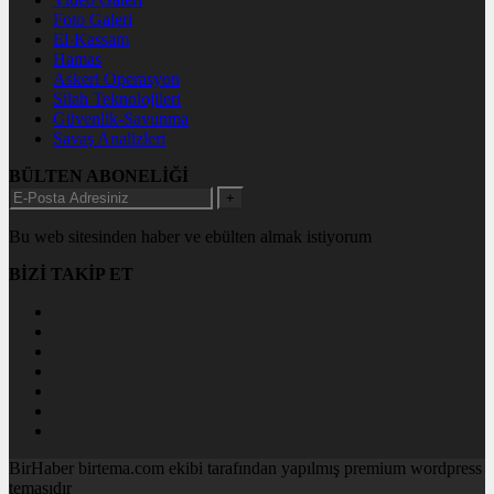
Foto Galeri
El-Kassam
Hamas
Askeri Operasyon
Silah Teknolojileri
Güvenlik-Savunma
Savaş Analizleri
BÜLTEN ABONELİĞİ
+
Bu web sitesinden haber ve ebülten almak istiyorum
BİZİ TAKİP ET
BirHaber birtema.com ekibi tarafından yapılmış premium wordpress
temasıdır