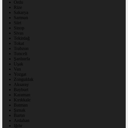
Ordu
Rize
Sakarya
Samsun
Siirt
Sinop
Sivas
Tekirdağ
Tokat
Trabzon
Tunceli
Şanlıurfa
Uşak
Van
Yozgat
Zonguldak
Aksaray
Bayburt
Karaman
Kırıkkale
Batman
Şırnak
Bartın
Ardahan
Iğdır