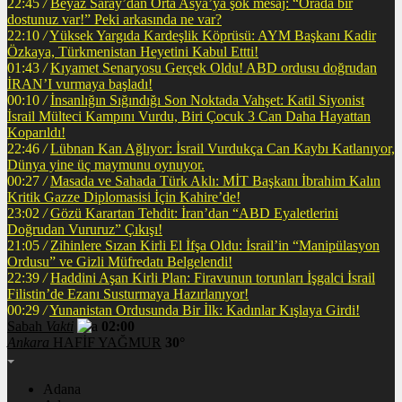
22:45
/
Beyaz Saray’dan Orta Asya’ya şok mesaj: “Orada bir
dostunuz var!” Peki arkasında ne var?
22:10
/
Yüksek Yargıda Kardeşlik Köprüsü: AYM Başkanı Kadir
Özkaya, Türkmenistan Heyetini Kabul Ettti!
01:43
/
Kıyamet Senaryosu Gerçek Oldu! ABD ordusu doğrudan
İRAN’I vurmaya başladı!
00:10
/
İnsanlığın Sığındığı Son Noktada Vahşet: Katil Siyonist
İsrail Mülteci Kampını Vurdu, Biri Çocuk 3 Can Daha Hayattan
Koparıldı!
22:46
/
Lübnan Kan Ağlıyor: İsrail Vurdukça Can Kaybı Katlanıyor,
Dünya yine üç maymunu oynuyor.
00:27
/
Masada ve Sahada Türk Aklı: MİT Başkanı İbrahim Kalın
Kritik Gazze Diplomasisi İçin Kahire’de!
23:02
/
Gözü Karartan Tehdit: İran’dan “ABD Eyaletlerini
Doğrudan Vururuz” Çıkışı!
21:05
/
Zihinlere Sızan Kirli El İfşa Oldu: İsrail’in “Manipülasyon
Ordusu” ve Gizli Müfredatı Belgelendi!
22:39
/
Haddini Aşan Kirli Plan: Firavunun torunları İşgalci İsrail
Filistin’de Ezanı Susturmaya Hazırlanıyor!
00:29
/
Yunanistan Ordusunda Bir İlk: Kadınlar Kışlaya Girdi!
Sabah
Vakti
02:00
Ankara
HAFİF YAĞMUR
30°
Adana