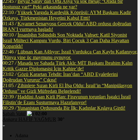
22:45
/
Beyaz Saray’dan Orta Asya’ya şok mesaj: “Orada bir
dostunuz var!” Peki arkasında ne var?
22:10
/
Yüksek Yargıda Kardeşlik Köprüsü: AYM Başkanı Kadir
Özkaya, Türkmenistan Heyetini Kabul Ettti!
01:43
/
Kıyamet Senaryosu Gerçek Oldu! ABD ordusu doğrudan
İRAN’I vurmaya başladı!
00:10
/
İnsanlığın Sığındığı Son Noktada Vahşet: Katil Siyonist
İsrail Mülteci Kampını Vurdu, Biri Çocuk 3 Can Daha Hayattan
Koparıldı!
22:46
/
Lübnan Kan Ağlıyor: İsrail Vurdukça Can Kaybı Katlanıyor,
Dünya yine üç maymunu oynuyor.
00:27
/
Masada ve Sahada Türk Aklı: MİT Başkanı İbrahim Kalın
Kritik Gazze Diplomasisi İçin Kahire’de!
23:02
/
Gözü Karartan Tehdit: İran’dan “ABD Eyaletlerini
Doğrudan Vururuz” Çıkışı!
21:05
/
Zihinlere Sızan Kirli El İfşa Oldu: İsrail’in “Manipülasyon
Ordusu” ve Gizli Müfredatı Belgelendi!
22:39
/
Haddini Aşan Kirli Plan: Firavunun torunları İşgalci İsrail
Filistin’de Ezanı Susturmaya Hazırlanıyor!
00:29
/
Yunanistan Ordusunda Bir İlk: Kadınlar Kışlaya Girdi!
Sabah
Vakti
02:00
Ankara
HAFİF YAĞMUR
30°
Adana