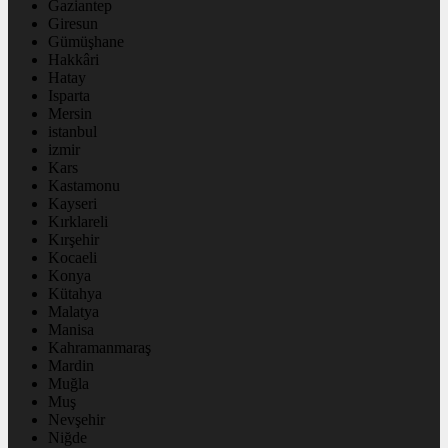
Gaziantep
Giresun
Gümüşhane
Hakkâri
Hatay
Isparta
Mersin
istanbul
izmir
Kars
Kastamonu
Kayseri
Kırklareli
Kırşehir
Kocaeli
Konya
Kütahya
Malatya
Manisa
Kahramanmaraş
Mardin
Muğla
Muş
Nevşehir
Niğde