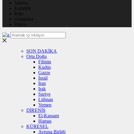
Yalova
Karabük
Kilis
Osmaniye
Düzce
SON DAKİKA
Orta Doğu
Filistin
Kudüs
Gazze
İsrail
İran
Irak
Suriye
Lübnan
Yemen
DİRENİŞ
El-Kassam
Hamas
KÜRESEL
Avrupa Birliği