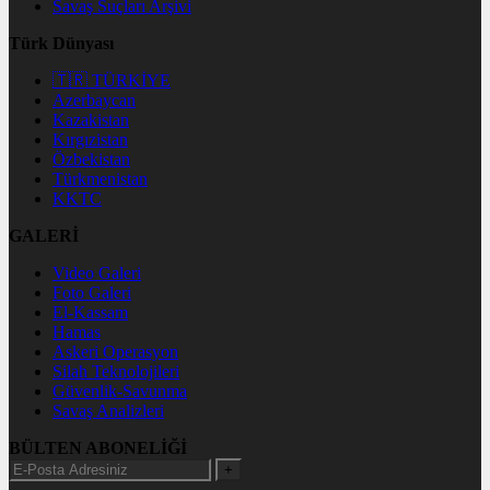
Savaş Suçları Arşivi
Türk Dünyası
🇹🇷 TÜRKİYE
Azerbaycan
Kazakistan
Kırgızistan
Özbekistan
Türkmenistan
KKTC
GALERİ
Video Galeri
Foto Galeri
El-Kassam
Hamas
Askeri Operasyon
Silah Teknolojileri
Güvenlik-Savunma
Savaş Analizleri
BÜLTEN ABONELİĞİ
+