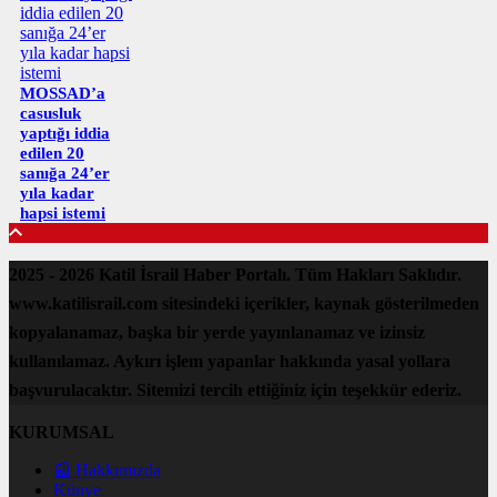
MOSSAD’a
casusluk
yaptığı iddia
edilen 20
sanığa 24’er
yıla kadar
hapsi istemi
2025 - 2026 Katil İsrail Haber Portalı. Tüm Hakları Saklıdır.
www.katilisrail.com sitesindeki içerikler, kaynak gösterilmeden
kopyalanamaz, başka bir yerde yayınlanamaz ve izinsiz
kullanılamaz. Aykırı işlem yapanlar hakkında yasal yollara
başvurulacaktır. Sitemizi tercih ettiğiniz için teşekkür ederiz.
KURUMSAL
📰 Hakkımızda
Künye