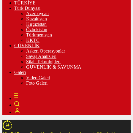
TÜRKİYE
Türk Dünyası
Azerbaycan
Kazakistan
Kırgızistan
Özbekistan
Türkmenistan
KKTC
GÜVENLİK
Askeri Operasyonlar
Savaş Analizleri
Silah Teknolojileri
GÜVENLİK & SAVUNMA
Galeri
Video Galeri
Foto Galeri