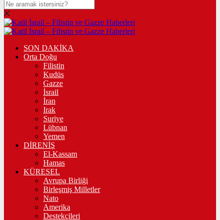
SON DAKİKA
Orta Doğu
Filistin
Kudüs
Gazze
İsrail
İran
Irak
Suriye
Lübnan
Yemen
DİRENİŞ
El-Kassam
Hamas
KÜRESEL
Avrupa Birliği
Birleşmiş Milletler
Nato
Amerika
Destekçileri