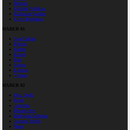
İletişim
Gizlilik Politikası
Kullanım Şartları
Çerez Politikası
HABER 01
Son Dakika
Filistin
Gazze
Kudüs
İran
Suriye
Lübnan
Yemen
HABER 02
Orta Doğu
İsrail
Amerika
Destekçileri
Birleşmiş Milletler
Avrupa Birliği
Nato