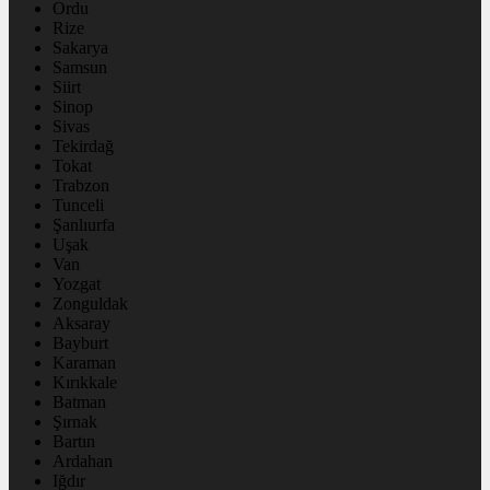
Ordu
Rize
Sakarya
Samsun
Siirt
Sinop
Sivas
Tekirdağ
Tokat
Trabzon
Tunceli
Şanlıurfa
Uşak
Van
Yozgat
Zonguldak
Aksaray
Bayburt
Karaman
Kırıkkale
Batman
Şırnak
Bartın
Ardahan
Iğdır