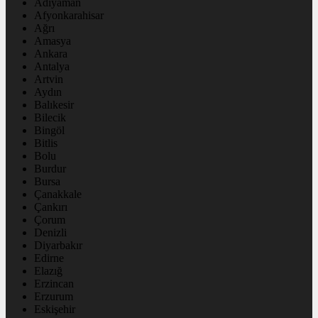
Adıyaman
Afyonkarahisar
Ağrı
Amasya
Ankara
Antalya
Artvin
Aydın
Balıkesir
Bilecik
Bingöl
Bitlis
Bolu
Burdur
Bursa
Çanakkale
Çankırı
Çorum
Denizli
Diyarbakır
Edirne
Elazığ
Erzincan
Erzurum
Eskişehir