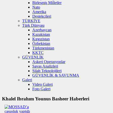
Birleşmiş Milletler
Nato
Amerika
Destekçileri
TÜRKİYE
Türk Dünyası
Azerbaycan
Kazakistan
Kırgızistan
Özbekistan
Türkmenistan
KKTC
GÜVENLİK
Askeri Operasyonlar
Savaş Analizleri
Silah Teknolojileri
GÜVENLİK & SAVUNMA
Galeri
Video Galeri
Foto Galeri
Khalel Ibrahım Younus Basheer Haberleri