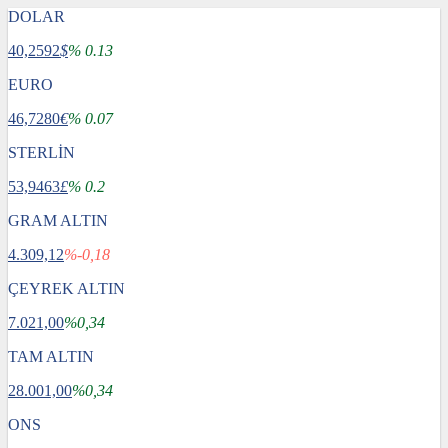
DOLAR
40,2592
$
% 0.13
EURO
46,7280
€
% 0.07
STERLİN
53,9463
£
% 0.2
GRAM ALTIN
4.309,12
%-0,18
ÇEYREK ALTIN
7.021,00
%0,34
TAM ALTIN
28.001,00
%0,34
ONS