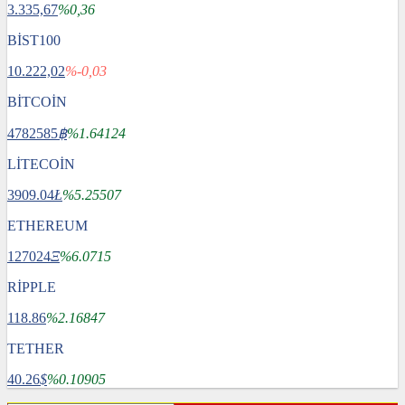
3.335,67
%0,36
BİST100
10.222,02
%-0,03
BİTCOİN
4782585
฿
%1.64124
LİTECOİN
3909.04
Ł
%5.25507
ETHEREUM
127024
Ξ
%6.0715
RİPPLE
118.86
%2.16847
TETHER
40.26
$
%0.10905