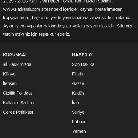
2025 - 2026 Katil İsrail Haber Portalı. Tüm Hakları Saklıdır.
www.katilisrail.com sitesindeki içerikler, kaynak gösterilmeden
kopyalanamaz, başka bir yerde yayınlanamaz ve izinsiz kullanılamaz.
Aykırı işlem yapanlar hakkında yasal yollara başvurulacaktır. Sitemizi
tercih ettiğiniz için teşekkür ederiz.
KURUMSAL
HABER 01
📰 Hakkımızda
Son Dakika
Künye
Filistin
İletişim
Gazze
Gizlilik Politikası
Kudüs
Kullanım Şartları
İran
Çerez Politikası
Suriye
Lübnan
Yemen