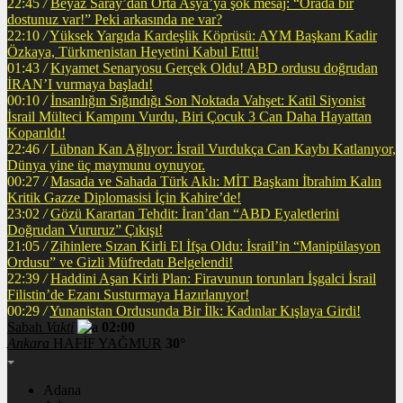
22:45
/
Beyaz Saray’dan Orta Asya’ya şok mesaj: “Orada bir
dostunuz var!” Peki arkasında ne var?
22:10
/
Yüksek Yargıda Kardeşlik Köprüsü: AYM Başkanı Kadir
Özkaya, Türkmenistan Heyetini Kabul Ettti!
01:43
/
Kıyamet Senaryosu Gerçek Oldu! ABD ordusu doğrudan
İRAN’I vurmaya başladı!
00:10
/
İnsanlığın Sığındığı Son Noktada Vahşet: Katil Siyonist
İsrail Mülteci Kampını Vurdu, Biri Çocuk 3 Can Daha Hayattan
Koparıldı!
22:46
/
Lübnan Kan Ağlıyor: İsrail Vurdukça Can Kaybı Katlanıyor,
Dünya yine üç maymunu oynuyor.
00:27
/
Masada ve Sahada Türk Aklı: MİT Başkanı İbrahim Kalın
Kritik Gazze Diplomasisi İçin Kahire’de!
23:02
/
Gözü Karartan Tehdit: İran’dan “ABD Eyaletlerini
Doğrudan Vururuz” Çıkışı!
21:05
/
Zihinlere Sızan Kirli El İfşa Oldu: İsrail’in “Manipülasyon
Ordusu” ve Gizli Müfredatı Belgelendi!
22:39
/
Haddini Aşan Kirli Plan: Firavunun torunları İşgalci İsrail
Filistin’de Ezanı Susturmaya Hazırlanıyor!
00:29
/
Yunanistan Ordusunda Bir İlk: Kadınlar Kışlaya Girdi!
Sabah
Vakti
02:00
Ankara
HAFİF YAĞMUR
30°
Adana