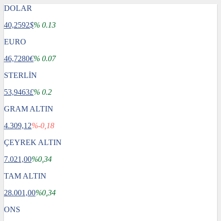
DOLAR
40,2592
$
% 0.13
EURO
46,7280
€
% 0.07
STERLİN
53,9463
£
% 0.2
GRAM ALTIN
4.309,12
%-0,18
ÇEYREK ALTIN
7.021,00
%0,34
TAM ALTIN
28.001,00
%0,34
ONS