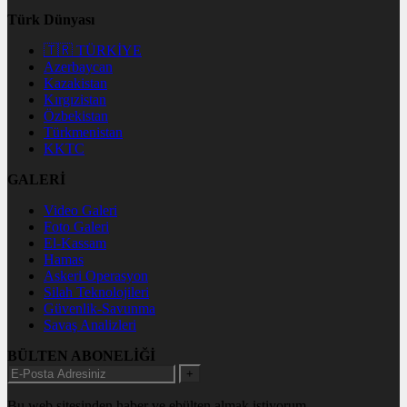
Türk Dünyası
🇹🇷 TÜRKİYE
Azerbaycan
Kazakistan
Kırgızistan
Özbekistan
Türkmenistan
KKTC
GALERİ
Video Galeri
Foto Galeri
El-Kassam
Hamas
Askeri Operasyon
Silah Teknolojileri
Güvenlik-Savunma
Savaş Analizleri
BÜLTEN ABONELİĞİ
+
Bu web sitesinden haber ve ebülten almak istiyorum