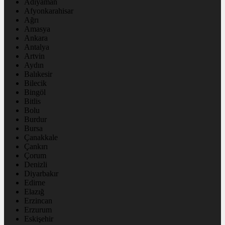
Adıyaman
Afyonkarahisar
Ağrı
Amasya
Ankara
Antalya
Artvin
Aydın
Balıkesir
Bilecik
Bingöl
Bitlis
Bolu
Burdur
Bursa
Çanakkale
Çankırı
Çorum
Denizli
Diyarbakır
Edirne
Elazığ
Erzincan
Erzurum
Eskişehir