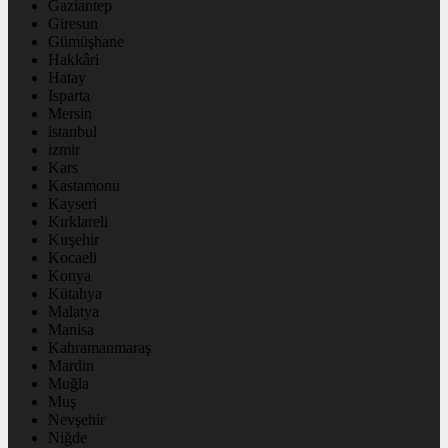
Gaziantep
Giresun
Gümüşhane
Hakkâri
Hatay
Isparta
Mersin
istanbul
izmir
Kars
Kastamonu
Kayseri
Kırklareli
Kırşehir
Kocaeli
Konya
Kütahya
Malatya
Manisa
Kahramanmaraş
Mardin
Muğla
Muş
Nevşehir
Niğde