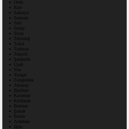
Ordu
Rize
Sakarya
Samsun
Siirt
Sinop
Sivas
Tekirdağ
Tokat
Trabzon
Tunceli
Şanlıurfa
Uşak
Van
Yozgat
Zonguldak
Aksaray
Bayburt
Karaman
Kırıkkale
Batman
Şırnak
Bartın
Ardahan
Iğdır