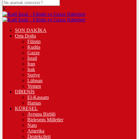
SON DAKİKA
Orta Doğu
Filistin
Kudüs
Gazze
İsrail
İran
Irak
Suriye
Lübnan
Yemen
DİRENİŞ
El-Kassam
Hamas
KÜRESEL
Avrupa Birliği
Birleşmiş Milletler
Nato
Amerika
Destekçileri