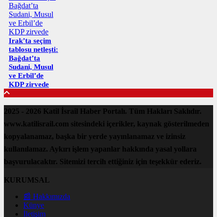
Irak’ta seçim
tablosu netleşti:
Bağdat’ta
Sudani, Musul
ve Erbil’de
KDP zirvede
2025 - 2026 Katil İsrail Haber Portalı. Tüm Hakları Saklıdır.
www.katilisrail.com sitesindeki içerikler, kaynak gösterilmeden
kopyalanamaz, başka bir yerde yayınlanamaz ve izinsiz
kullanılamaz. Aykırı işlem yapanlar hakkında yasal yollara
başvurulacaktır. Sitemizi tercih ettiğiniz için teşekkür ederiz.
KURUMSAL
📰 Hakkımızda
Künye
İletişim