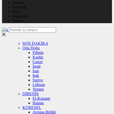
Yalova
Karabük
Kilis
Osmaniye
Düzce
SON DAKİKA
Orta Doğu
Filistin
Kudüs
Gazze
İsrail
İran
Irak
Suriye
Lübnan
Yemen
DİRENİŞ
El-Kassam
Hamas
KÜRESEL
Avrupa Birliği