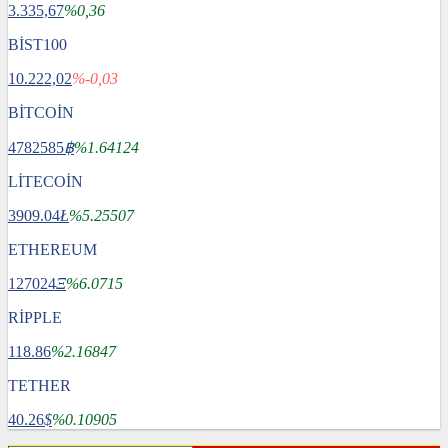
3.335,67
%0,36
BİST100
10.222,02
%-0,03
BİTCOİN
4782585
฿
%1.64124
LİTECOİN
3909.04
Ł
%5.25507
ETHEREUM
127024
Ξ
%6.0715
RİPPLE
118.86
%2.16847
TETHER
40.26
$
%0.10905