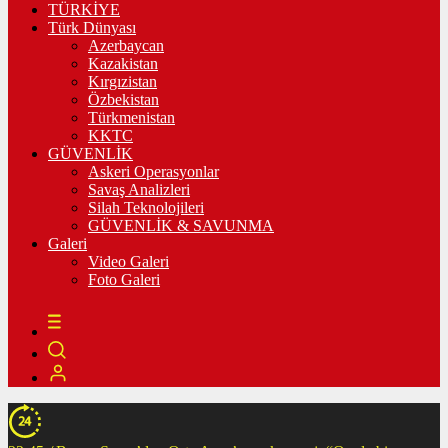
TÜRKİYE
Türk Dünyası
Azerbaycan
Kazakistan
Kırgızistan
Özbekistan
Türkmenistan
KKTC
GÜVENLİK
Askeri Operasyonlar
Savaş Analizleri
Silah Teknolojileri
GÜVENLİK & SAVUNMA
Galeri
Video Galeri
Foto Galeri