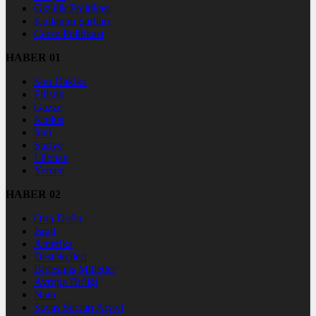
Gizlilik Politikası
Kullanım Şartları
Çerez Politikası
HABER 01
Son Dakika
Filistin
Gazze
Kudüs
İran
Suriye
Lübnan
Yemen
HABER 02
Orta Doğu
İsrail
Amerika
Destekçileri
Birleşmiş Milletler
Avrupa Birliği
Nato
Savaş Suçları Arşivi