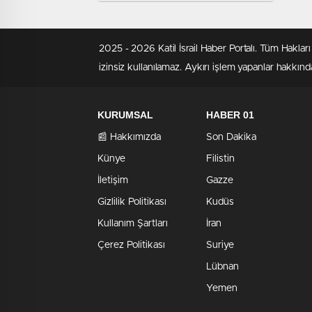
Görüntülere Paris’ten Sert
Kınama!
2025 - 2026 Katil İsrail Haber Portalı. Tüm Hakla
izinsiz kullanılamaz. Aykırı işlem yapanlar hakkında
KURUMSAL
HABER 01
📰 Hakkımızda
Son Dakika
Künye
Filistin
İletişim
Gazze
Gizlilik Politikası
Kudüs
Kullanım Şartları
İran
Çerez Politikası
Suriye
Lübnan
Yemen