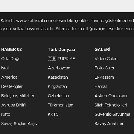
rı Saklıdır. www.katilisrail.com sitesindeki içerikler, kaynak gösterilmed
 yasal yollara başvurulacaktır. Sitemizi tercih ettiğiniz için teşekkür ederi
HABER 02
Türk Dünyası
GALERİ
Orta Doğu
🇹🇷 TÜRKİYE
Video Galeri
İsrail
Azerbaycan
Foto Galeri
Amerika
Kazakistan
El-Kassam
Destekçileri
Kırgızistan
Hamas
Birleşmiş Milletler
Özbekistan
Askeri Operasyon
Avrupa Birliği
Türkmenistan
Silah Teknolojileri
Nato
KKTC
Güvenlik-Savunma
Savaş Suçları Arşivi
Savaş Analizleri