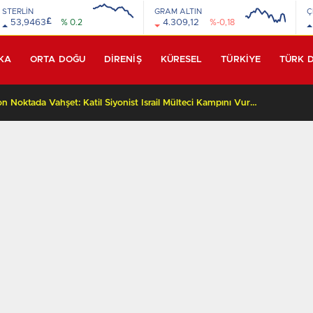
STERLİN
GRAM ALTIN
Ç
£
53,9463
% 0.2
4.309,12
%-0,18
KA
ORTA DOĞU
DİRENİŞ
KÜRESEL
TÜRKİYE
TÜRK 
İnsanlığın Sığındığı Son Noktada Vahşet: Katil Siyonist İsrail Mülteci Kampını Vurdu, Biri Çocuk 3 Can Daha Hayattan Koparıldı!