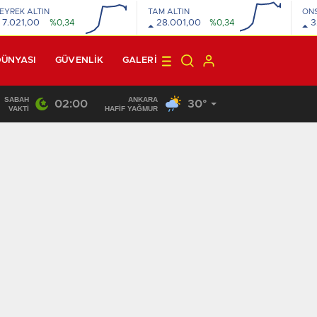
EYREK ALTIN
TAM ALTIN
ON
7.021,00
%0,34
28.001,00
%0,34
3
DÜNYASI
GÜVENLİK
GALERI
SABAH
ANKARA
02:00
30°
22:46
/
VAKTI
HAFİF YAĞMUR