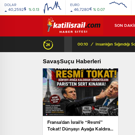
DOLAR
EURO
$
€
40,2592
% 0.13
46,7280
% 0.07
SON DAKİ
İRAN’I vurmaya başladı!
00:10
/
SavaşSuçu Haberleri
Fransa’dan İsrail’e “Resmî”
Tokat! Dünyayı Ayağa Kaldıran