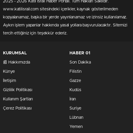
2025 - 2026 Katil İsrail Haber Portalı. Tüm Hakları Saklıdır.
www.katilisrail.com sitesindeki içerikler, kaynak gösterilmeden
kopyalanamaz, başka bir yerde yayınlanamaz ve izinsiz kullanılamaz.
Aykırı işlem yapanlar hakkında yasal yollara başvurulacaktır. Sitemizi
tercih ettiğiniz için teşekkür ederiz.
KURUMSAL
HABER 01
📰 Hakkımızda
Son Dakika
Künye
Filistin
İletişim
Gazze
Gizlilik Politikası
Kudüs
Kullanım Şartları
İran
Çerez Politikası
Suriye
Lübnan
Yemen