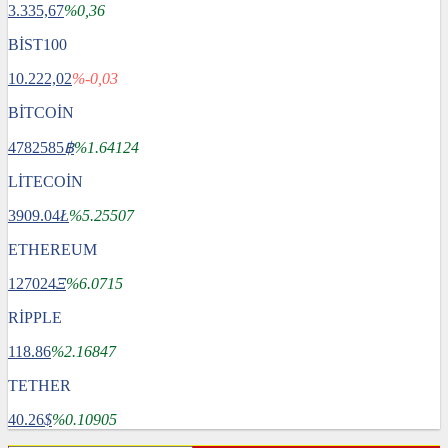
3.335,67
%0,36
BİST100
10.222,02
%-0,03
BİTCOİN
4782585
฿
%1.64124
LİTECOİN
3909.04
Ł
%5.25507
ETHEREUM
127024
Ξ
%6.0715
RİPPLE
118.86
%2.16847
TETHER
40.26
$
%0.10905