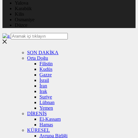
Yalova
Karabük
Kilis
Osmaniye
Düzce
SON DAKİKA
Orta Doğu
Filistin
Kudüs
Gazze
İsrail
İran
Irak
Suriye
Lübnan
Yemen
DİRENİŞ
El-Kassam
Hamas
KÜRESEL
Avrupa Birliği