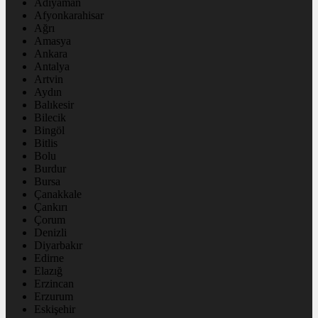
Adıyaman
Afyonkarahisar
Ağrı
Amasya
Ankara
Antalya
Artvin
Aydın
Balıkesir
Bilecik
Bingöl
Bitlis
Bolu
Burdur
Bursa
Çanakkale
Çankırı
Çorum
Denizli
Diyarbakır
Edirne
Elazığ
Erzincan
Erzurum
Eskişehir