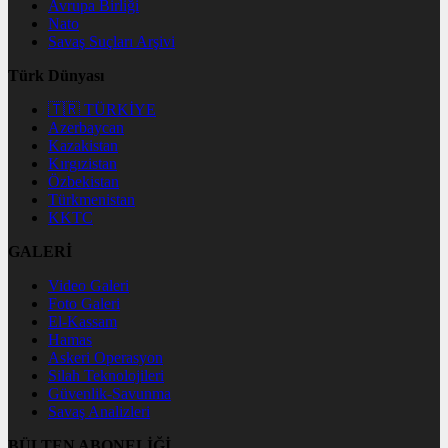
Avrupa Birliği
Nato
Savaş Suçları Arşivi
Türk Dünyası
🇹🇷 TÜRKİYE
Azerbaycan
Kazakistan
Kırgızistan
Özbekistan
Türkmenistan
KKTC
GALERİ
Video Galeri
Foto Galeri
El-Kassam
Hamas
Askeri Operasyon
Silah Teknolojileri
Güvenlik-Savunma
Savaş Analizleri
BÜLTEN ABONELİĞİ