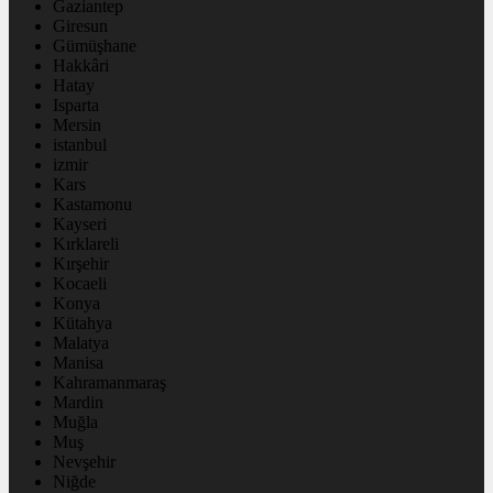
Gaziantep
Giresun
Gümüşhane
Hakkâri
Hatay
Isparta
Mersin
istanbul
izmir
Kars
Kastamonu
Kayseri
Kırklareli
Kırşehir
Kocaeli
Konya
Kütahya
Malatya
Manisa
Kahramanmaraş
Mardin
Muğla
Muş
Nevşehir
Niğde