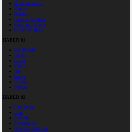
📰 Hakkımızda
Künye
İletişim
Gizlilik Politikası
Kullanım Şartları
Çerez Politikası
HABER 01
Son Dakika
Filistin
Gazze
Kudüs
İran
Suriye
Lübnan
Yemen
HABER 02
Orta Doğu
İsrail
Amerika
Destekçileri
Birleşmiş Milletler