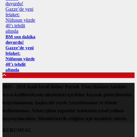
BM son dakika
duyurdu!
Gazze’de yeni
felaket:
Nüfusun yüzde
40’ı tehdit
altında
2025 - 2026 Katil İsrail Haber Portalı. Tüm Hakları Saklıdır.
www.katilisrail.com sitesindeki içerikler, kaynak gösterilmeden
kopyalanamaz, başka bir yerde yayınlanamaz ve izinsiz
kullanılamaz. Aykırı işlem yapanlar hakkında yasal yollara
başvurulacaktır. Sitemizi tercih ettiğiniz için teşekkür ederiz.
KURUMSAL