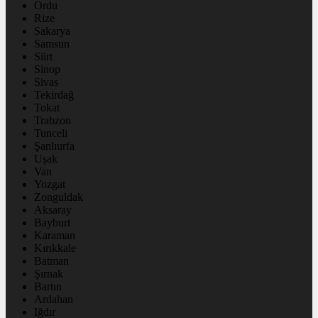
Ordu
Rize
Sakarya
Samsun
Siirt
Sinop
Sivas
Tekirdağ
Tokat
Trabzon
Tunceli
Şanlıurfa
Uşak
Van
Yozgat
Zonguldak
Aksaray
Bayburt
Karaman
Kırıkkale
Batman
Şırnak
Bartın
Ardahan
Iğdır