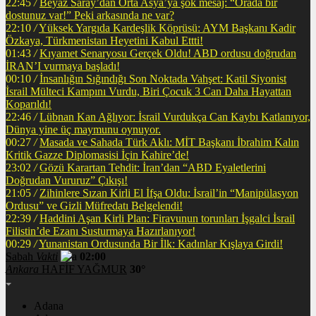
22:45
/
Beyaz Saray’dan Orta Asya’ya şok mesaj: “Orada bir
dostunuz var!” Peki arkasında ne var?
22:10
/
Yüksek Yargıda Kardeşlik Köprüsü: AYM Başkanı Kadir
Özkaya, Türkmenistan Heyetini Kabul Ettti!
01:43
/
Kıyamet Senaryosu Gerçek Oldu! ABD ordusu doğrudan
İRAN’I vurmaya başladı!
00:10
/
İnsanlığın Sığındığı Son Noktada Vahşet: Katil Siyonist
İsrail Mülteci Kampını Vurdu, Biri Çocuk 3 Can Daha Hayattan
Koparıldı!
22:46
/
Lübnan Kan Ağlıyor: İsrail Vurdukça Can Kaybı Katlanıyor,
Dünya yine üç maymunu oynuyor.
00:27
/
Masada ve Sahada Türk Aklı: MİT Başkanı İbrahim Kalın
Kritik Gazze Diplomasisi İçin Kahire’de!
23:02
/
Gözü Karartan Tehdit: İran’dan “ABD Eyaletlerini
Doğrudan Vururuz” Çıkışı!
21:05
/
Zihinlere Sızan Kirli El İfşa Oldu: İsrail’in “Manipülasyon
Ordusu” ve Gizli Müfredatı Belgelendi!
22:39
/
Haddini Aşan Kirli Plan: Firavunun torunları İşgalci İsrail
Filistin’de Ezanı Susturmaya Hazırlanıyor!
00:29
/
Yunanistan Ordusunda Bir İlk: Kadınlar Kışlaya Girdi!
Sabah
Vakti
02:00
Ankara
HAFİF YAĞMUR
30°
Adana