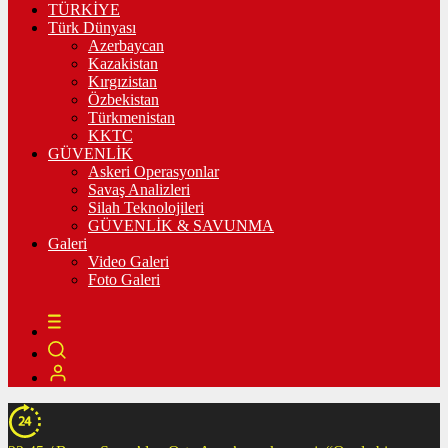
TÜRKİYE
Türk Dünyası
Azerbaycan
Kazakistan
Kırgızistan
Özbekistan
Türkmenistan
KKTC
GÜVENLİK
Askeri Operasyonlar
Savaş Analizleri
Silah Teknolojileri
GÜVENLİK & SAVUNMA
Galeri
Video Galeri
Foto Galeri