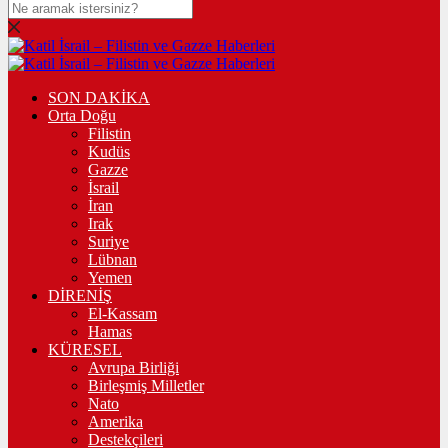
SON DAKİKA
Orta Doğu
Filistin
Kudüs
Gazze
İsrail
İran
Irak
Suriye
Lübnan
Yemen
DİRENİŞ
El-Kassam
Hamas
KÜRESEL
Avrupa Birliği
Birleşmiş Milletler
Nato
Amerika
Destekçileri