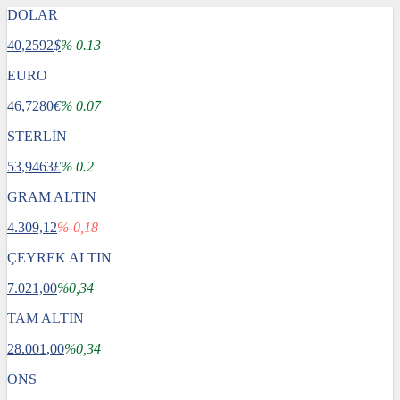
DOLAR
40,2592
$
% 0.13
EURO
46,7280
€
% 0.07
STERLİN
53,9463
£
% 0.2
GRAM ALTIN
4.309,12
%-0,18
ÇEYREK ALTIN
7.021,00
%0,34
TAM ALTIN
28.001,00
%0,34
ONS