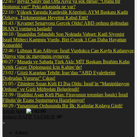
22:45
/
Beyaz Saray’dan Orta Asya’ya şok mesaj: “Orada bir
dostunuz var!” Peki arkasında ne var?
22:10
/
Yüksek Yargıda Kardeşlik Köprüsü: AYM Başkanı Kadir
Özkaya, Türkmenistan Heyetini Kabul Ettti!
01:43
/
Kıyamet Senaryosu Gerçek Oldu! ABD ordusu doğrudan
İRAN’I vurmaya başladı!
00:10
/
İnsanlığın Sığındığı Son Noktada Vahşet: Katil Siyonist
İsrail Mülteci Kampını Vurdu, Biri Çocuk 3 Can Daha Hayattan
Koparıldı!
22:46
/
Lübnan Kan Ağlıyor: İsrail Vurdukça Can Kaybı Katlanıyor,
Dünya yine üç maymunu oynuyor.
00:27
/
Masada ve Sahada Türk Aklı: MİT Başkanı İbrahim Kalın
Kritik Gazze Diplomasisi İçin Kahire’de!
23:02
/
Gözü Karartan Tehdit: İran’dan “ABD Eyaletlerini
Doğrudan Vururuz” Çıkışı!
21:05
/
Zihinlere Sızan Kirli El İfşa Oldu: İsrail’in “Manipülasyon
Ordusu” ve Gizli Müfredatı Belgelendi!
22:39
/
Haddini Aşan Kirli Plan: Firavunun torunları İşgalci İsrail
Filistin’de Ezanı Susturmaya Hazırlanıyor!
00:29
/
Yunanistan Ordusunda Bir İlk: Kadınlar Kışlaya Girdi!
Sabah
Vakti
02:00
Ankara
HAFİF YAĞMUR
30°
Adana