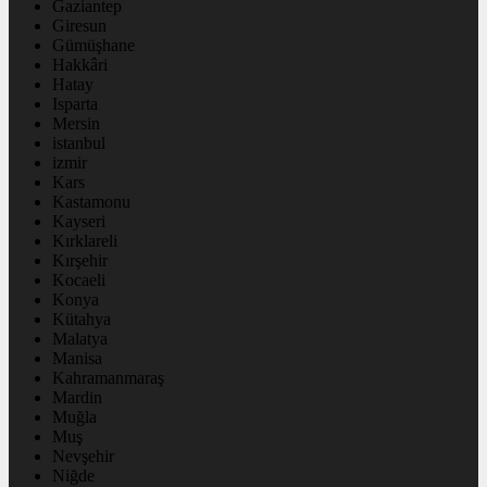
Gaziantep
Giresun
Gümüşhane
Hakkâri
Hatay
Isparta
Mersin
istanbul
izmir
Kars
Kastamonu
Kayseri
Kırklareli
Kırşehir
Kocaeli
Konya
Kütahya
Malatya
Manisa
Kahramanmaraş
Mardin
Muğla
Muş
Nevşehir
Niğde