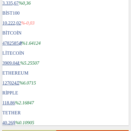
3.335,67
%0,36
BİST100
10.222,02
%-0,03
BİTCOİN
4782585
฿
%1.64124
LİTECOİN
3909.04
Ł
%5.25507
ETHEREUM
127024
Ξ
%6.0715
RİPPLE
118.86
%2.16847
TETHER
40.26
$
%0.10905