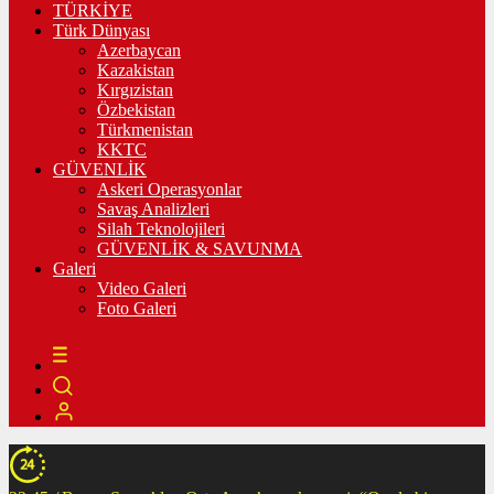
TÜRKİYE
Türk Dünyası
Azerbaycan
Kazakistan
Kırgızistan
Özbekistan
Türkmenistan
KKTC
GÜVENLİK
Askeri Operasyonlar
Savaş Analizleri
Silah Teknolojileri
GÜVENLİK & SAVUNMA
Galeri
Video Galeri
Foto Galeri