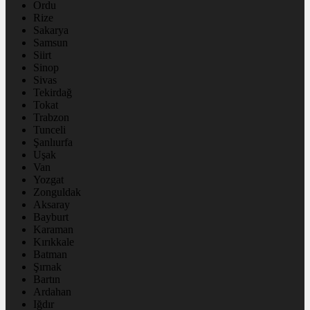
Ordu
Rize
Sakarya
Samsun
Siirt
Sinop
Sivas
Tekirdağ
Tokat
Trabzon
Tunceli
Şanlıurfa
Uşak
Van
Yozgat
Zonguldak
Aksaray
Bayburt
Karaman
Kırıkkale
Batman
Şırnak
Bartın
Ardahan
Iğdır