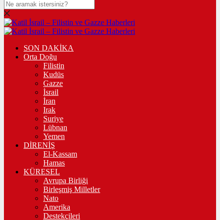
SON DAKİKA
Orta Doğu
Filistin
Kudüs
Gazze
İsrail
İran
Irak
Suriye
Lübnan
Yemen
DİRENİŞ
El-Kassam
Hamas
KÜRESEL
Avrupa Birliği
Birleşmiş Milletler
Nato
Amerika
Destekçileri