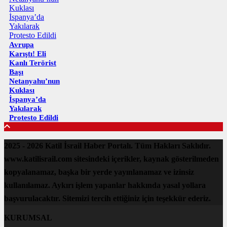
Avrupa
Karıştı! Eli
Kanlı Terörist
Başı
Netanyahu’nun
Kuklası
İspanya’da
Yakılarak
Protesto Edildi
2025 - 2026 Katil İsrail Haber Portalı. Tüm Hakları Saklıdır.
www.katilisrail.com sitesindeki içerikler, kaynak gösterilmeden
kopyalanamaz, başka bir yerde yayınlanamaz ve izinsiz
kullanılamaz. Aykırı işlem yapanlar hakkında yasal yollara
başvurulacaktır. Sitemizi tercih ettiğiniz için teşekkür ederiz.
KURUMSAL