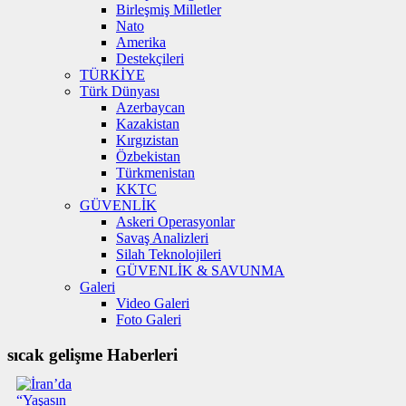
Birleşmiş Milletler
Nato
Amerika
Destekçileri
TÜRKİYE
Türk Dünyası
Azerbaycan
Kazakistan
Kırgızistan
Özbekistan
Türkmenistan
KKTC
GÜVENLİK
Askeri Operasyonlar
Savaş Analizleri
Silah Teknolojileri
GÜVENLİK & SAVUNMA
Galeri
Video Galeri
Foto Galeri
sıcak gelişme Haberleri