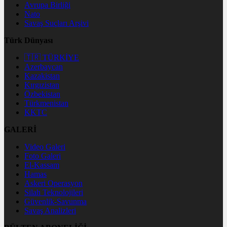
Avrupa Birliği
Nato
Savaş Suçları Arşivi
Türk Dünyası
🇹🇷 TÜRKİYE
Azerbaycan
Kazakistan
Kırgızistan
Özbekistan
Türkmenistan
KKTC
GALERİ
Video Galeri
Foto Galeri
El-Kassam
Hamas
Askeri Operasyon
Silah Teknolojileri
Güvenlik-Savunma
Savaş Analizleri