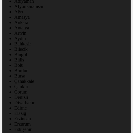
Adıyaman
Afyonkarahisar
Ağrı
Amasya
Ankara
Antalya
Artvin
Aydın
Balıkesir
Bilecik
Bingöl
Bitlis
Bolu
Burdur
Bursa
Çanakkale
Çankırı
Çorum
Denizli
Diyarbakır
Edirne
Elazığ
Erzincan
Erzurum
Eskişehir