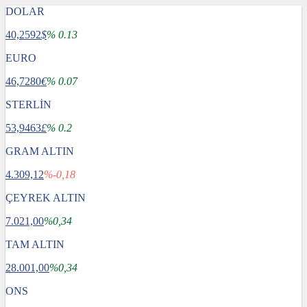
DOLAR
40,2592
$
% 0.13
EURO
46,7280
€
% 0.07
STERLİN
53,9463
£
% 0.2
GRAM ALTIN
4.309,12
%-0,18
ÇEYREK ALTIN
7.021,00
%0,34
TAM ALTIN
28.001,00
%0,34
ONS