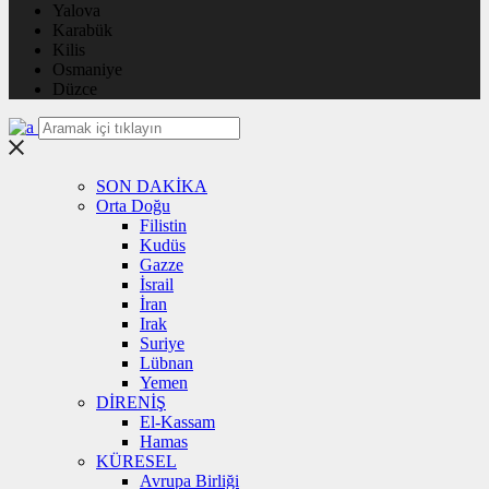
Yalova
Karabük
Kilis
Osmaniye
Düzce
SON DAKİKA
Orta Doğu
Filistin
Kudüs
Gazze
İsrail
İran
Irak
Suriye
Lübnan
Yemen
DİRENİŞ
El-Kassam
Hamas
KÜRESEL
Avrupa Birliği