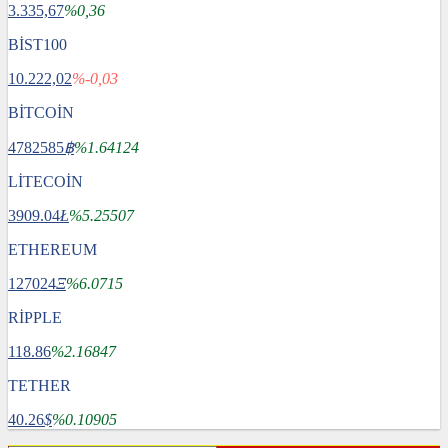
3.335,67
%0,36
BİST100
10.222,02
%-0,03
BİTCOİN
4782585
฿
%1.64124
LİTECOİN
3909.04
Ł
%5.25507
ETHEREUM
127024
Ξ
%6.0715
RİPPLE
118.86
%2.16847
TETHER
40.26
$
%0.10905