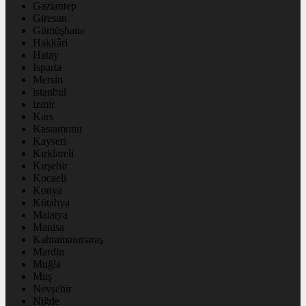
Gaziantep
Giresun
Gümüşhane
Hakkâri
Hatay
Isparta
Mersin
istanbul
izmir
Kars
Kastamonu
Kayseri
Kırklareli
Kırşehir
Kocaeli
Konya
Kütahya
Malatya
Manisa
Kahramanmaraş
Mardin
Muğla
Muş
Nevşehir
Niğde