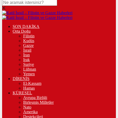
SON DAKİKA
Orta Doğu
Filistin
Kudüs
Gazze
İsrail
İran
Irak
Suriye
Lübnan
Yemen
DİRENİŞ
El-Kassam
Hamas
KÜRESEL
Avrupa Birliği
Birleşmiş Milletler
Nato
Amerika
Destekçileri