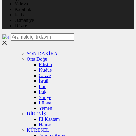
Yalova
Karabük
Kilis
Osmaniye
Düzce
SON DAKİKA
Orta Doğu
Filistin
Kudüs
Gazze
İsrail
İran
Irak
Suriye
Lübnan
Yemen
DİRENİŞ
El-Kassam
Hamas
KÜRESEL
Avrupa Birliği