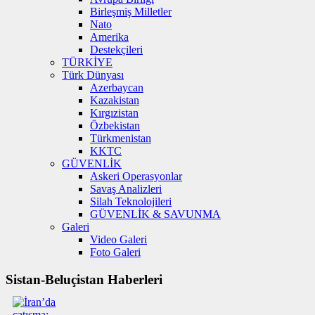
Birleşmiş Milletler
Nato
Amerika
Destekçileri
TÜRKİYE
Türk Dünyası
Azerbaycan
Kazakistan
Kırgızistan
Özbekistan
Türkmenistan
KKTC
GÜVENLİK
Askeri Operasyonlar
Savaş Analizleri
Silah Teknolojileri
GÜVENLİK & SAVUNMA
Galeri
Video Galeri
Foto Galeri
Sistan-Beluçistan Haberleri