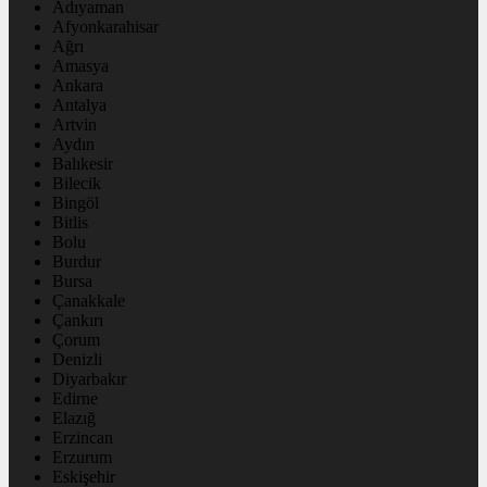
Adıyaman
Afyonkarahisar
Ağrı
Amasya
Ankara
Antalya
Artvin
Aydın
Balıkesir
Bilecik
Bingöl
Bitlis
Bolu
Burdur
Bursa
Çanakkale
Çankırı
Çorum
Denizli
Diyarbakır
Edirne
Elazığ
Erzincan
Erzurum
Eskişehir