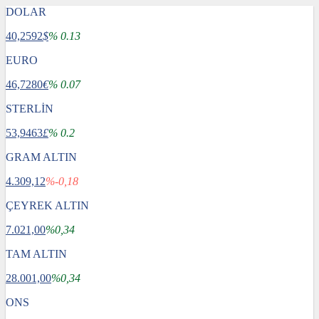
DOLAR
40,2592
$
% 0.13
EURO
46,7280
€
% 0.07
STERLİN
53,9463
£
% 0.2
GRAM ALTIN
4.309,12
%-0,18
ÇEYREK ALTIN
7.021,00
%0,34
TAM ALTIN
28.001,00
%0,34
ONS