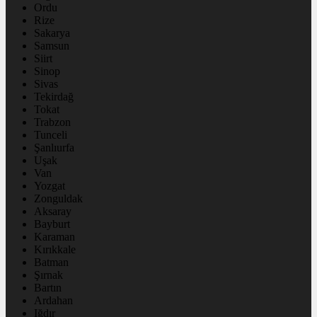
Ordu
Rize
Sakarya
Samsun
Siirt
Sinop
Sivas
Tekirdağ
Tokat
Trabzon
Tunceli
Şanlıurfa
Uşak
Van
Yozgat
Zonguldak
Aksaray
Bayburt
Karaman
Kırıkkale
Batman
Şırnak
Bartın
Ardahan
Iğdır