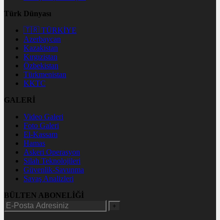
Türk Dünyası
🇹🇷 TÜRKİYE
Azerbaycan
Kazakistan
Kırgızistan
Özbekistan
Türkmenistan
KKTC
GALERİ
Video Galeri
Foto Galeri
El-Kassam
Hamas
Askeri Operasyon
Silah Teknolojileri
Güvenlik-Savunma
Savaş Analizleri
BÜLTEN ABONELİĞİ
+