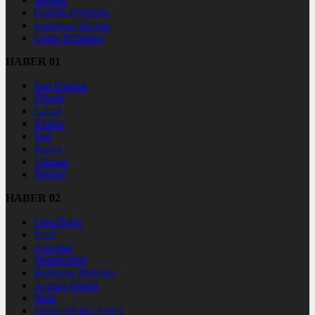
Gizlilik Politikası
Kullanım Şartları
Çerez Politikası
HABER 01
Son Dakika
Filistin
Gazze
Kudüs
İran
Suriye
Lübnan
Yemen
HABER 02
Orta Doğu
İsrail
Amerika
Destekçileri
Birleşmiş Milletler
Avrupa Birliği
Nato
Savaş Suçları Arşivi