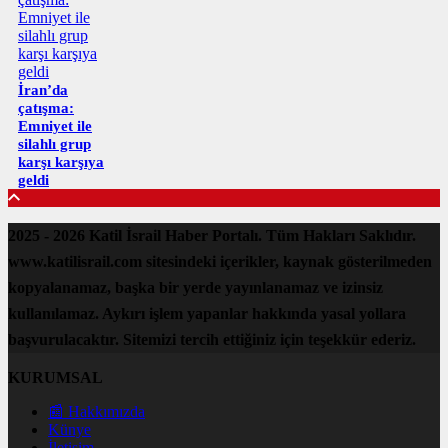
İran’da
çatışma:
Emniyet ile
silahlı grup
karşı karşıya
geldi
2025 - 2026 Katil İsrail Haber Portalı. Tüm Hakları Saklıdır.
www.katilisrail.com sitesindeki içerikler, kaynak gösterilmeden
kopyalanamaz, başka bir yerde yayınlanamaz ve izinsiz
kullanılamaz. Aykırı işlem yapanlar hakkında yasal yollara
başvurulacaktır. Sitemizi tercih ettiğiniz için teşekkür ederiz.
KURUMSAL
📰 Hakkımızda
Künye
İletişim