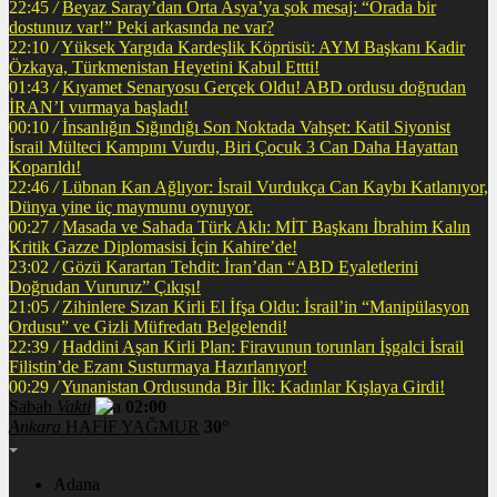
22:45
/
Beyaz Saray’dan Orta Asya’ya şok mesaj: “Orada bir
dostunuz var!” Peki arkasında ne var?
22:10
/
Yüksek Yargıda Kardeşlik Köprüsü: AYM Başkanı Kadir
Özkaya, Türkmenistan Heyetini Kabul Ettti!
01:43
/
Kıyamet Senaryosu Gerçek Oldu! ABD ordusu doğrudan
İRAN’I vurmaya başladı!
00:10
/
İnsanlığın Sığındığı Son Noktada Vahşet: Katil Siyonist
İsrail Mülteci Kampını Vurdu, Biri Çocuk 3 Can Daha Hayattan
Koparıldı!
22:46
/
Lübnan Kan Ağlıyor: İsrail Vurdukça Can Kaybı Katlanıyor,
Dünya yine üç maymunu oynuyor.
00:27
/
Masada ve Sahada Türk Aklı: MİT Başkanı İbrahim Kalın
Kritik Gazze Diplomasisi İçin Kahire’de!
23:02
/
Gözü Karartan Tehdit: İran’dan “ABD Eyaletlerini
Doğrudan Vururuz” Çıkışı!
21:05
/
Zihinlere Sızan Kirli El İfşa Oldu: İsrail’in “Manipülasyon
Ordusu” ve Gizli Müfredatı Belgelendi!
22:39
/
Haddini Aşan Kirli Plan: Firavunun torunları İşgalci İsrail
Filistin’de Ezanı Susturmaya Hazırlanıyor!
00:29
/
Yunanistan Ordusunda Bir İlk: Kadınlar Kışlaya Girdi!
Sabah
Vakti
02:00
Ankara
HAFİF YAĞMUR
30°
Adana