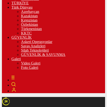
TÜRKİYE
Türk Dünyası
Azerbaycan
Kazakistan
Kırgızistan
Özbekistan
Türkmenistan
KKTC
GÜVENLİK
Askeri Operasyonlar
Savaş Analizleri
Silah Teknolojileri
GÜVENLİK & SAVUNMA
Galeri
Video Galeri
Foto Galeri