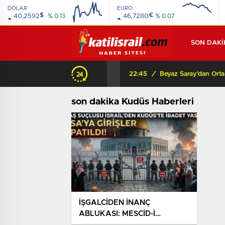
DOLAR
EURO
$
€
40,2592
% 0.13
46,7280
% 0.07
SON DAKİ
22:45
/
son dakika Kudüs Haberleri
İŞGALCİDEN İNANÇ
ABLUKASI: MESCİD-İ
AKSA’YA KİLİT VURULDU!