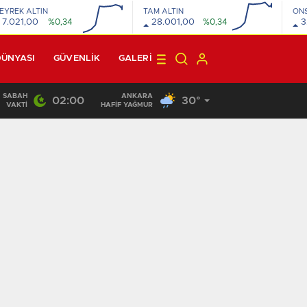
EYREK ALTIN
TAM ALTIN
ON
7.021,00
%0,34
28.001,00
%0,34
3
DÜNYASI
GÜVENLİK
GALERI
SABAH
ANKARA
02:00
30°
22:10
/
VAKTI
HAFİF YAĞMUR