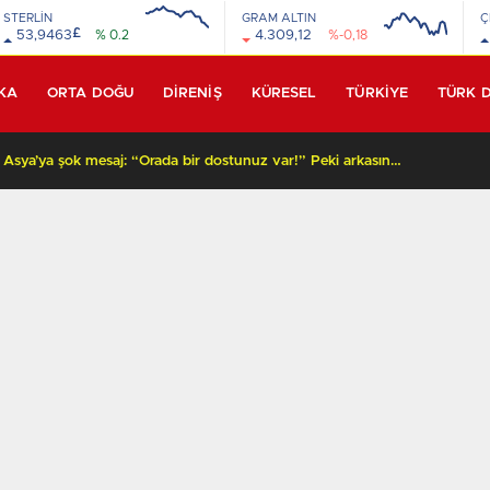
STERLİN
GRAM ALTIN
Ç
£
53,9463
% 0.2
4.309,12
%-0,18
KA
ORTA DOĞU
DİRENİŞ
KÜRESEL
TÜRKİYE
TÜRK 
Beyaz Saray’dan Orta Asya’ya şok mesaj: “Orada bir dostunuz var!” Peki arkasında ne var?