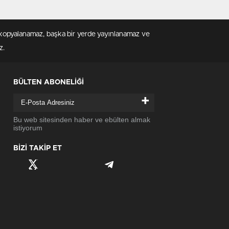
en kopyalanamaz, başka bir yerde yayınlanamaz ve
z.
BÜLTEN ABONELİĞİ
+
Bu web sitesinden haber ve ebülten almak
istiyorum
BİZİ TAKİP ET