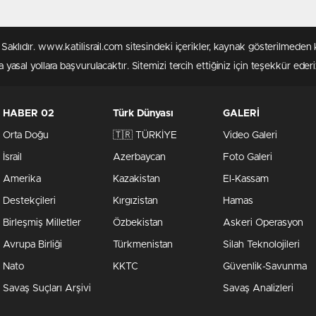
rı Saklıdır. www.katilisrail.com sitesindeki içerikler, kaynak gösterilmed
 yasal yollara başvurulacaktır. Sitemizi tercih ettiğiniz için teşekkür ederi
HABER 02
Türk Dünyası
GALERİ
Orta Doğu
🇹🇷 TÜRKİYE
Video Galeri
İsrail
Azerbaycan
Foto Galeri
Amerika
Kazakistan
El-Kassam
Destekçileri
Kırgızistan
Hamas
Birleşmiş Milletler
Özbekistan
Askeri Operasyon
Avrupa Birliği
Türkmenistan
Silah Teknolojileri
Nato
KKTC
Güvenlik-Savunma
Savaş Suçları Arşivi
Savaş Analizleri