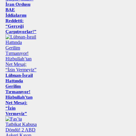
İran Ordusu
BAE
İddialarını
Reddetti:
“Gerçeği
Çarpıtıyorlar!”
Lübnan-İsrail
Hattında
Gerilim
Tırmanıyor!
Hizbullah’tan
Net Mesaj:
“İzin
Vermeyiz”