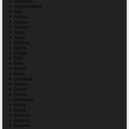
Adıyaman
Afyonkarahisar
Ağrı
Amasya
Ankara
Antalya
Artvin
Aydın
Balıkesir
Bilecik
Bingöl
Bitlis
Bolu
Burdur
Bursa
Çanakkale
Çankırı
Çorum
Denizli
Diyarbakır
Edirne
Elazığ
Erzincan
Erzurum
Eskişehir