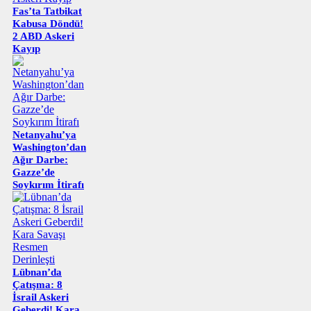
Fas’ta Tatbikat
Kabusa Döndü!
2 ABD Askeri
Kayıp
Netanyahu’ya
Washington’dan
Ağır Darbe:
Gazze’de
Soykırım İtirafı
Lübnan’da
Çatışma: 8
İsrail Askeri
Geberdi! Kara