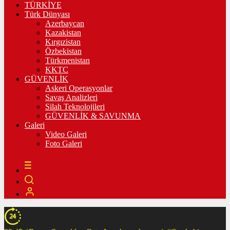
TÜRKİYE
Türk Dünyası
Azerbaycan
Kazakistan
Kırgızistan
Özbekistan
Türkmenistan
KKTC
GÜVENLİK
Askeri Operasyonlar
Savaş Analizleri
Silah Teknolojileri
GÜVENLİK & SAVUNMA
Galeri
Video Galeri
Foto Galeri