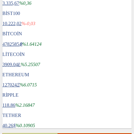
3.335,67
%0,36
BİST100
10.222,02
%-0,03
BİTCOİN
4782585
฿
%1.64124
LİTECOİN
3909.04
Ł
%5.25507
ETHEREUM
127024
Ξ
%6.0715
RİPPLE
118.86
%2.16847
TETHER
40.26
$
%0.10905