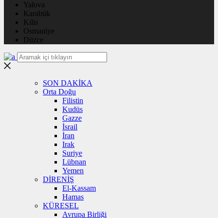
Yalova
Karabük
Kilis
Osmaniye
Düzce
SON DAKİKA
Orta Doğu
Filistin
Kudüs
Gazze
İsrail
İran
Irak
Suriye
Lübnan
Yemen
DİRENİŞ
El-Kassam
Hamas
KÜRESEL
Avrupa Birliği