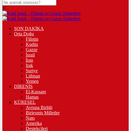
SON DAKİKA
Orta Doğu
Filistin
Kudüs
Gazze
İsrail
İran
Irak
Suriye
Lübnan
Yemen
DİRENİŞ
El-Kassam
Hamas
KÜRESEL
Avrupa Birliği
Birleşmiş Milletler
Nato
Amerika
Destekçileri