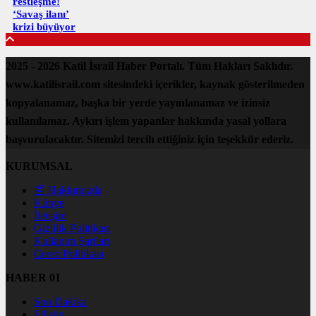
restleşme!
‘Savaş ilanı’
krizi büyüyor
2025 - 2026 Katil İsrail Haber Portalı. Tüm Hakları Saklıdır.
www.katilisrail.com sitesindeki içerikler, kaynak gösterilmeden
kopyalanamaz, başka bir yerde yayınlanamaz ve izinsiz
kullanılamaz. Aykırı işlem yapanlar hakkında yasal yollara
başvurulacaktır. Sitemizi tercih ettiğiniz için teşekkür ederiz.
KURUMSAL
📰 Hakkımızda
Künye
İletişim
Gizlilik Politikası
Kullanım Şartları
Çerez Politikası
HABER 01
Son Dakika
Filistin