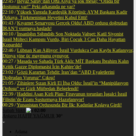
22:45
/
Beyaz Saray’dan Orta Asya’ya şok mesaj: “Orada bir
dostunuz var!” Peki arkasında ne var?
22:10
/
Yüksek Yargıda Kardeşlik Köprüsü: AYM Başkanı Kadir
Özkaya, Türkmenistan Heyetini Kabul Ettti!
01:43
/
Kıyamet Senaryosu Gerçek Oldu! ABD ordusu doğrudan
İRAN’I vurmaya başladı!
00:10
/
İnsanlığın Sığındığı Son Noktada Vahşet: Katil Siyonist
İsrail Mülteci Kampını Vurdu, Biri Çocuk 3 Can Daha Hayattan
Koparıldı!
22:46
/
Lübnan Kan Ağlıyor: İsrail Vurdukça Can Kaybı Katlanıyor,
Dünya yine üç maymunu oynuyor.
00:27
/
Masada ve Sahada Türk Aklı: MİT Başkanı İbrahim Kalın
Kritik Gazze Diplomasisi İçin Kahire’de!
23:02
/
Gözü Karartan Tehdit: İran’dan “ABD Eyaletlerini
Doğrudan Vururuz” Çıkışı!
21:05
/
Zihinlere Sızan Kirli El İfşa Oldu: İsrail’in “Manipülasyon
Ordusu” ve Gizli Müfredatı Belgelendi!
22:39
/
Haddini Aşan Kirli Plan: Firavunun torunları İşgalci İsrail
Filistin’de Ezanı Susturmaya Hazırlanıyor!
00:29
/
Yunanistan Ordusunda Bir İlk: Kadınlar Kışlaya Girdi!
Sabah
Vakti
02:00
Ankara
HAFİF YAĞMUR
30°
Adana