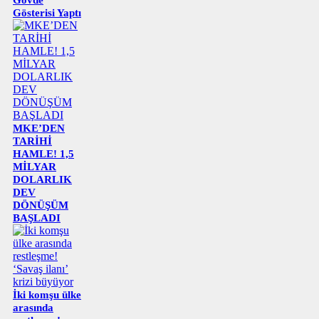
Gösterisi Yaptı
MKE’DEN
TARİHİ
HAMLE! 1,5
MİLYAR
DOLARLIK
DEV
DÖNÜŞÜM
BAŞLADI
İki komşu ülke
arasında