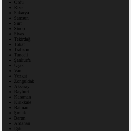
Ordu
Rize
Sakarya
Samsun
Siirt
Sinop
Sivas
Tekirdağ
Tokat
Trabzon
Tunceli
Şanlıurfa
Uşak
Van
Yozgat
Zonguldak
Aksaray
Bayburt
Karaman
Kırıkkale
Batman
Şırnak
Bartın
Ardahan
Iğdır