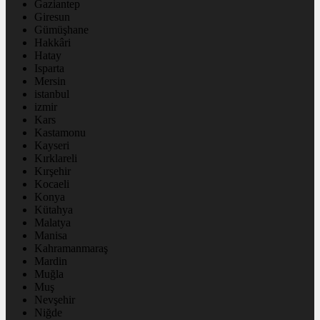
Gaziantep
Giresun
Gümüşhane
Hakkâri
Hatay
Isparta
Mersin
istanbul
izmir
Kars
Kastamonu
Kayseri
Kırklareli
Kırşehir
Kocaeli
Konya
Kütahya
Malatya
Manisa
Kahramanmaraş
Mardin
Muğla
Muş
Nevşehir
Niğde