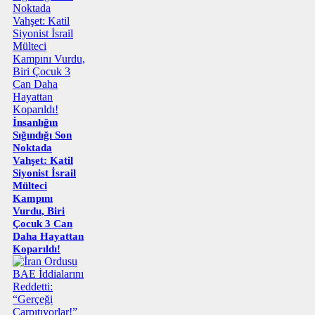
İnsanlığın
Sığındığı Son
Noktada
Vahşet: Katil
Siyonist İsrail
Mülteci
Kampını
Vurdu, Biri
Çocuk 3 Can
Daha Hayattan
Koparıldı!