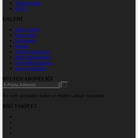
Türkmenistan
KKTC
GALERİ
Video Galeri
Foto Galeri
El-Kassam
Hamas
Askeri Operasyon
Silah Teknolojileri
Güvenlik-Savunma
Savaş Analizleri
BÜLTEN ABONELİĞİ
+
Bu web sitesinden haber ve ebülten almak istiyorum
BİZİ TAKİP ET