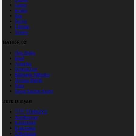
Gazze
Kudüs
İran
Suriye
Lübnan
Yemen
HABER 02
Orta Doğu
İsrail
Amerika
Destekçileri
Birleşmiş Milletler
Avrupa Birliği
Nato
Savaş Suçları Arşivi
Türk Dünyası
🇹🇷 TÜRKİYE
Azerbaycan
Kazakistan
Kırgızistan
Özbekistan