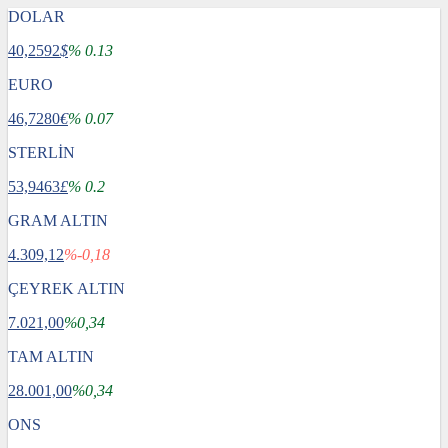
DOLAR
40,2592
$
% 0.13
EURO
46,7280
€
% 0.07
STERLİN
53,9463
£
% 0.2
GRAM ALTIN
4.309,12
%-0,18
ÇEYREK ALTIN
7.021,00
%0,34
TAM ALTIN
28.001,00
%0,34
ONS