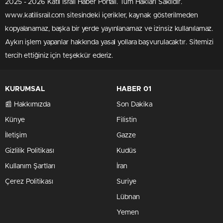
2025 - 2026 Katil İsrail Haber Portalı. Tüm Hakları Saklıdır.
www.katilisrail.com sitesindeki içerikler, kaynak gösterilmeden
kopyalanamaz, başka bir yerde yayınlanamaz ve izinsiz kullanılamaz.
Aykırı işlem yapanlar hakkında yasal yollara başvurulacaktır. Sitemizi
tercih ettiğiniz için teşekkür ederiz.
KURUMSAL
HABER 01
📰 Hakkımızda
Son Dakika
Künye
Filistin
İletişim
Gazze
Gizlilik Politikası
Kudüs
Kullanım Şartları
İran
Çerez Politikası
Suriye
Lübnan
Yemen