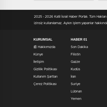
Bastı, Mallar Gasp Edildi
yap
2025 - 2026 Katil İsrail Haber Portalı. Tüm Hakla
izinsiz kullanılamaz. Aykırı işlem yapanlar hakkında
KURUMSAL
HABER 01
📰 Hakkımızda
Son Dakika
Künye
Filistin
İletişim
Gazze
Gizlilik Politikası
Kudüs
Kullanım Şartları
İran
Çerez Politikası
Suriye
Lübnan
Yemen