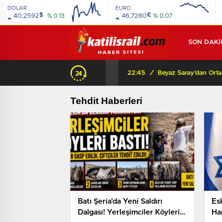
DOLAR
EURO
$
€
40,2592
% 0.13
46,7280
% 0.07
SON DAKİ
22:45
/
Tehdit Haberleri
Batı Şeria’da Yeni Saldırı
Esk
Dalgası! Yerleşimciler Köyleri
Ha