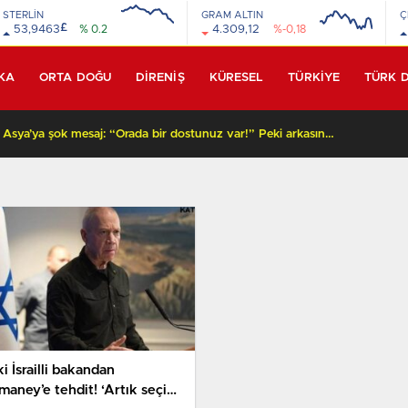
STERLİN
GRAM ALTIN
Ç
£
53,9463
% 0.2
4.309,12
%-0,18
KA
ORTA DOĞU
DİRENİŞ
KÜRESEL
TÜRKİYE
TÜRK 
Beyaz Saray’dan Orta Asya’ya şok mesaj: “Orada bir dostunuz var!” Peki arkasında ne var?
i İsrailli bakandan
maney’e tehdit! ‘Artık seçim