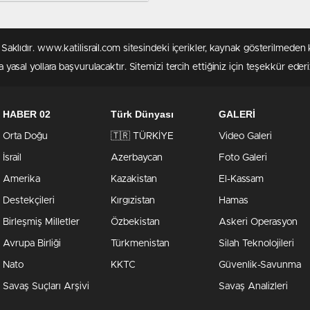
malısın’
rı Saklıdır. www.katilisrail.com sitesindeki içerikler, kaynak gösterilmed
 yasal yollara başvurulacaktır. Sitemizi tercih ettiğiniz için teşekkür ederi
HABER 02
Türk Dünyası
GALERİ
Orta Doğu
🇹🇷 TÜRKİYE
Video Galeri
İsrail
Azerbaycan
Foto Galeri
Amerika
Kazakistan
El-Kassam
Destekçileri
Kırgızistan
Hamas
Birleşmiş Milletler
Özbekistan
Askeri Operasyon
Avrupa Birliği
Türkmenistan
Silah Teknolojileri
Nato
KKTC
Güvenlik-Savunma
Savaş Suçları Arşivi
Savaş Analizleri