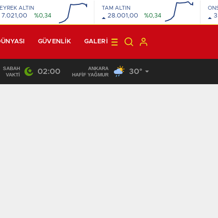
EYREK ALTIN
TAM ALTIN
ON
7.021,00
%0,34
28.001,00
%0,34
3
DÜNYASI
GÜVENLİK
GALERI
SABAH
ANKARA
02:00
30°
22:10
/
VAKTI
HAFİF YAĞMUR