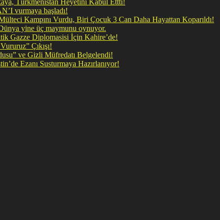
a, Türkmenistan Heyetini Kabul Ettti!
N’I vurmaya başladı!
il Mülteci Kampını Vurdu, Biri Çocuk 3 Can Daha Hayattan Koparıldı!
, Dünya yine üç maymunu oynuyor.
ik Gazze Diplomasisi İçin Kahire’de!
Vururuz” Çıkışı!
rdusu” ve Gizli Müfredatı Belgelendi!
listin’de Ezanı Susturmaya Hazırlanıyor!