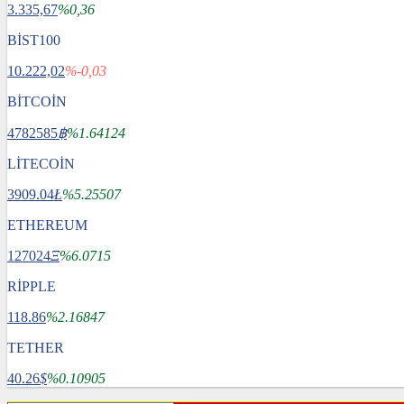
3.335,67
%0,36
BİST100
10.222,02
%-0,03
BİTCOİN
4782585
฿
%1.64124
LİTECOİN
3909.04
Ł
%5.25507
ETHEREUM
127024
Ξ
%6.0715
RİPPLE
118.86
%2.16847
TETHER
40.26
$
%0.10905