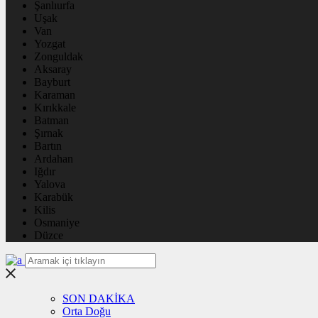
Şanlıurfa
Uşak
Van
Yozgat
Zonguldak
Aksaray
Bayburt
Karaman
Kırıkkale
Batman
Şırnak
Bartın
Ardahan
Iğdır
Yalova
Karabük
Kilis
Osmaniye
Düzce
SON DAKİKA
Orta Doğu