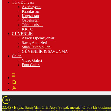
Türk Dünyası
Azerbaycan
Kazakistan
Kırgızistan
Özbekistan
Türkmenistan
KKTC
GÜVENLİK
Askeri Operasyonlar
Savaş Analizleri
Silah Teknolojileri
GÜVENLİK & SAVUNMA
Galeri
Video Galeri
Foto Galeri
22:45
/
Beyaz Saray’dan Orta Asya’ya şok mesaj: “Orada bir dostunuz