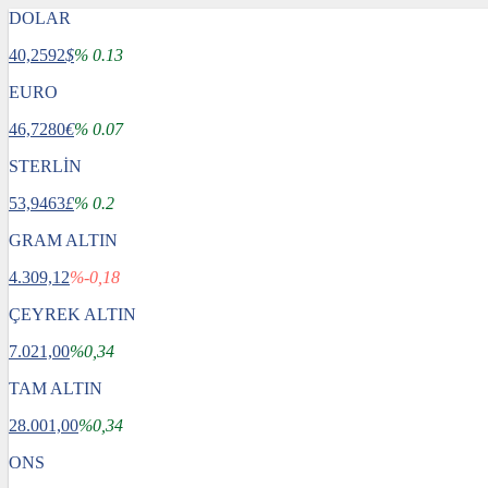
DOLAR
40,2592
$
% 0.13
EURO
46,7280
€
% 0.07
STERLİN
53,9463
£
% 0.2
GRAM ALTIN
4.309,12
%-0,18
ÇEYREK ALTIN
7.021,00
%0,34
TAM ALTIN
28.001,00
%0,34
ONS