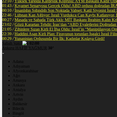
22:10
/
Yüksek Yargıda Kardeşlik Köprüsü: AYM Başkanı Kadir Özkay
01:43
/
Kıyamet Senaryosu Gerçek Oldu! ABD ordusu doğrudan İRA
00:10
/
İnsanlığın Sığındığı Son Noktada Vahşet: Katil Siyonist İsra
22:46
/
Lübnan Kan Ağlıyor: İsrail Vurdukça Can Kaybı Katlanıyor
00:27
/
Masada ve Sahada Türk Aklı: MİT Başkanı İbrahim Kalın Krit
23:02
/
Gözü Karartan Tehdit: İran’dan “ABD Eyaletlerini Doğrudan 
21:05
/
Zihinlere Sızan Kirli El İfşa Oldu: İsrail’in “Manipülasyon O
22:39
/
Haddini Aşan Kirli Plan: Firavunun torunları İşgalci İsrail Fi
00:29
/
Yunanistan Ordusunda Bir İlk: Kadınlar Kışlaya Girdi!
Sabah
Vakti
02:00
Ankara
HAFİF YAĞMUR
30°
Adana
Adıyaman
Afyonkarahisar
Ağrı
Amasya
Ankara
Antalya
Artvin
Aydın
Balıkesir
Bilecik
Bingöl