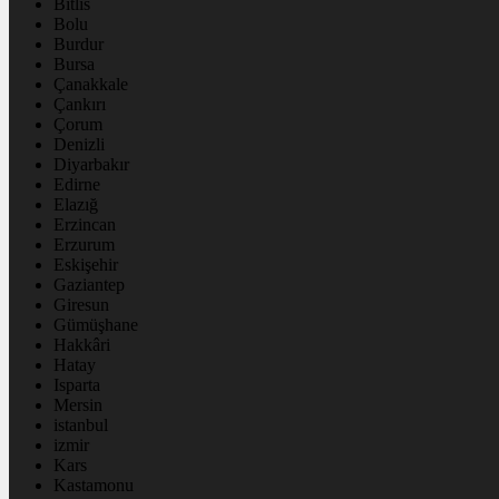
Bitlis
Bolu
Burdur
Bursa
Çanakkale
Çankırı
Çorum
Denizli
Diyarbakır
Edirne
Elazığ
Erzincan
Erzurum
Eskişehir
Gaziantep
Giresun
Gümüşhane
Hakkâri
Hatay
Isparta
Mersin
istanbul
izmir
Kars
Kastamonu