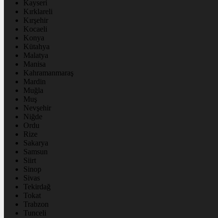
Kayseri
Kırklareli
Kırşehir
Kocaeli
Konya
Kütahya
Malatya
Manisa
Kahramanmaraş
Mardin
Muğla
Muş
Nevşehir
Niğde
Ordu
Rize
Sakarya
Samsun
Siirt
Sinop
Sivas
Tekirdağ
Tokat
Trabzon
Tunceli