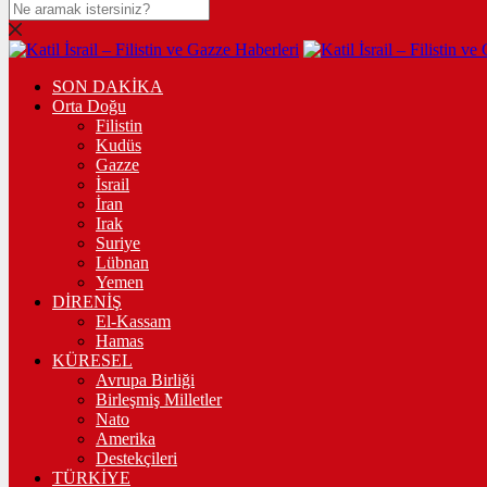
SON DAKİKA
Orta Doğu
Filistin
Kudüs
Gazze
İsrail
İran
Irak
Suriye
Lübnan
Yemen
DİRENİŞ
El-Kassam
Hamas
KÜRESEL
Avrupa Birliği
Birleşmiş Milletler
Nato
Amerika
Destekçileri
TÜRKİYE