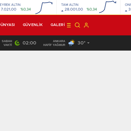
EYREK ALTIN
TAM ALTIN
ON
7.021,00
%0,34
28.001,00
%0,34
3
DÜNYASI
GÜVENLİK
GALERI
SABAH
ANKARA
02:00
30°
22:10
/
VAKTI
HAFİF YAĞMUR