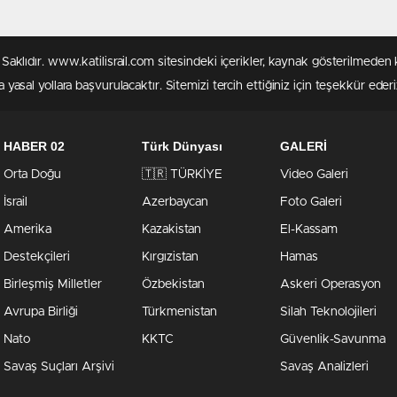
rı Saklıdır. www.katilisrail.com sitesindeki içerikler, kaynak gösterilmed
 yasal yollara başvurulacaktır. Sitemizi tercih ettiğiniz için teşekkür ederi
HABER 02
Türk Dünyası
GALERİ
Orta Doğu
🇹🇷 TÜRKİYE
Video Galeri
İsrail
Azerbaycan
Foto Galeri
Amerika
Kazakistan
El-Kassam
Destekçileri
Kırgızistan
Hamas
Birleşmiş Milletler
Özbekistan
Askeri Operasyon
Avrupa Birliği
Türkmenistan
Silah Teknolojileri
Nato
KKTC
Güvenlik-Savunma
Savaş Suçları Arşivi
Savaş Analizleri