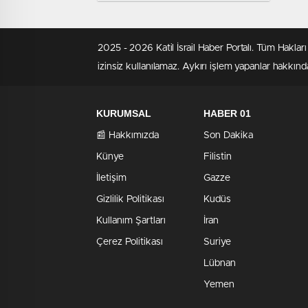
Gücüne Çarpıcı İtiraf!
2025 - 2026 Katil İsrail Haber Portalı. Tüm Hakla
izinsiz kullanılamaz. Aykırı işlem yapanlar hakkında
KURUMSAL
HABER 01
📰 Hakkımızda
Son Dakika
Künye
Filistin
İletişim
Gazze
Gizlilik Politikası
Kudüs
Kullanım Şartları
İran
Çerez Politikası
Suriye
Lübnan
Yemen