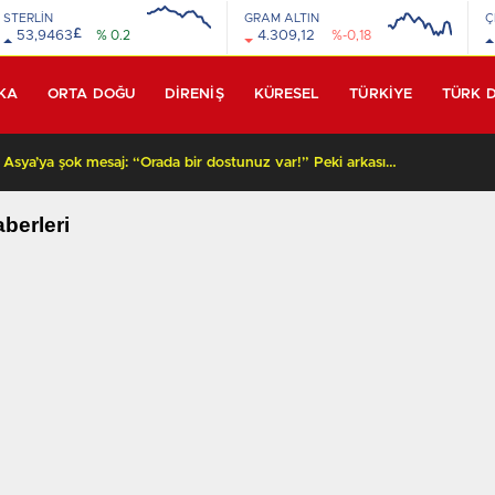
STERLİN
GRAM ALTIN
Ç
£
53,9463
% 0.2
4.309,12
%-0,18
KA
ORTA DOĞU
DİRENİŞ
KÜRESEL
TÜRKİYE
TÜRK 
Beyaz Saray’dan Orta Asya’ya şok mesaj: “Orada bir dostunuz var!” Peki arkasında ne var?
berleri