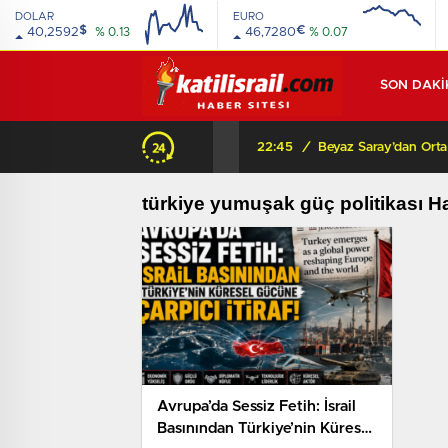
DOLAR
EURO
$
€
40,2592
% 0.13
46,7280
% 0.07
SON DAKİ
22:45
/
türkiye yumuşak güç politikası Ha
Avrupa’da Sessiz Fetih: İsrail
Basınından Türkiye’nin Küresel