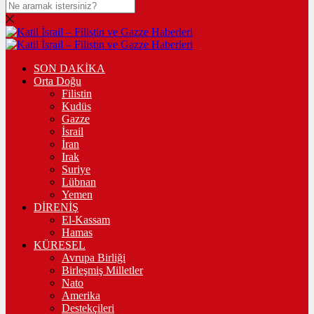
SON DAKİKA
Orta Doğu
Filistin
Kudüs
Gazze
İsrail
İran
Irak
Suriye
Lübnan
Yemen
DİRENİŞ
El-Kassam
Hamas
KÜRESEL
Avrupa Birliği
Birleşmiş Milletler
Nato
Amerika
Destekçileri