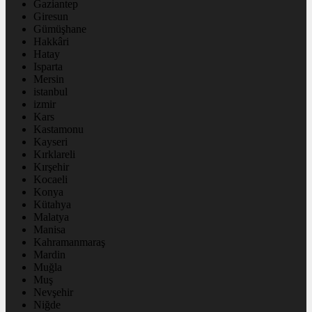
Gaziantep
Giresun
Gümüşhane
Hakkâri
Hatay
Isparta
Mersin
istanbul
izmir
Kars
Kastamonu
Kayseri
Kırklareli
Kırşehir
Kocaeli
Konya
Kütahya
Malatya
Manisa
Kahramanmaraş
Mardin
Muğla
Muş
Nevşehir
Niğde