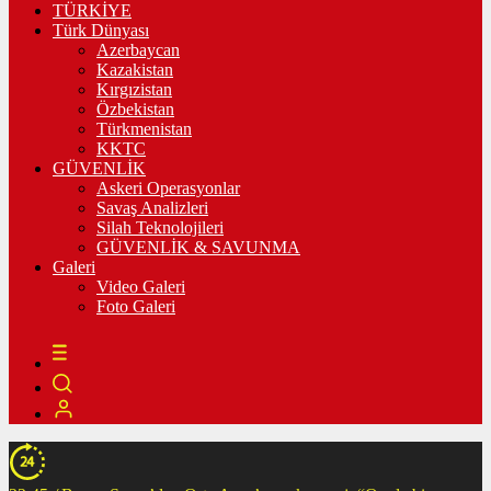
TÜRKİYE
Türk Dünyası
Azerbaycan
Kazakistan
Kırgızistan
Özbekistan
Türkmenistan
KKTC
GÜVENLİK
Askeri Operasyonlar
Savaş Analizleri
Silah Teknolojileri
GÜVENLİK & SAVUNMA
Galeri
Video Galeri
Foto Galeri