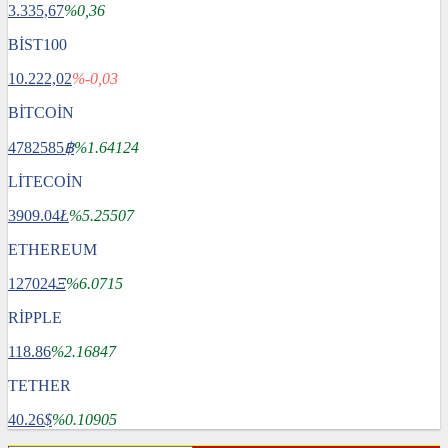
3.335,67
%0,36
BİST100
10.222,02
%-0,03
BİTCOİN
4782585
฿
%1.64124
LİTECOİN
3909.04
Ł
%5.25507
ETHEREUM
127024
Ξ
%6.0715
RİPPLE
118.86
%2.16847
TETHER
40.26
$
%0.10905