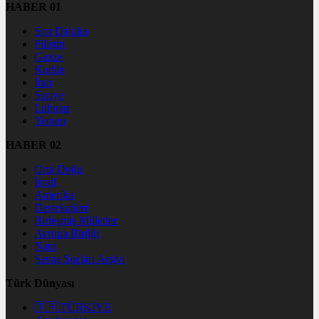
HABER 01
Son Dakika
Filistin
Gazze
Kudüs
İran
Suriye
Lübnan
Yemen
HABER 02
Orta Doğu
İsrail
Amerika
Destekçileri
Birleşmiş Milletler
Avrupa Birliği
Nato
Savaş Suçları Arşivi
Türk Dünyası
🇹🇷 TÜRKİYE