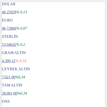
DOLAR
40,2592
$
% 0.13
EURO
46,7280
€
% 0.07
STERLİN
53,9463
£
% 0.2
GRAM ALTIN
4.309,12
%-0,18
ÇEYREK ALTIN
7.021,00
%0,34
TAM ALTIN
28.001,00
%0,34
ONS