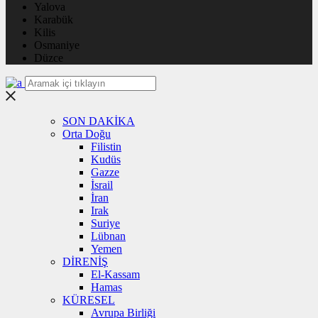
Yalova
Karabük
Kilis
Osmaniye
Düzce
SON DAKİKA
Orta Doğu
Filistin
Kudüs
Gazze
İsrail
İran
Irak
Suriye
Lübnan
Yemen
DİRENİŞ
El-Kassam
Hamas
KÜRESEL
Avrupa Birliği