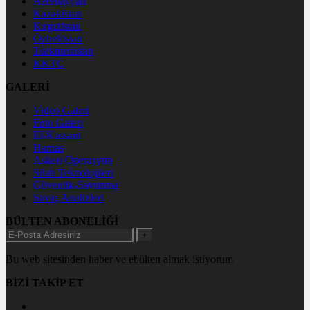
Azerbaycan
Kazakistan
Kırgızistan
Özbekistan
Türkmenistan
KKTC
GALERİ
Video Galeri
Foto Galeri
El-Kassam
Hamas
Askeri Operasyon
Silah Teknolojileri
Güvenlik-Savunma
Savaş Analizleri
BÜLTEN ABONELİĞİ
+
Bu web sitesinden haber ve ebülten almak istiyorum
BİZİ TAKİP ET