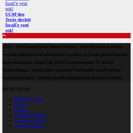
UCM’den
Terör devleti
İsrail’e yeni
şok!
2025 - 2026 Katil İsrail Haber Portalı. Tüm Hakları Saklıdır.
www.katilisrail.com sitesindeki içerikler, kaynak gösterilmeden
kopyalanamaz, başka bir yerde yayınlanamaz ve izinsiz
kullanılamaz. Aykırı işlem yapanlar hakkında yasal yollara
başvurulacaktır. Sitemizi tercih ettiğiniz için teşekkür ederiz.
KURUMSAL
📰 Hakkımızda
Künye
İletişim
Gizlilik Politikası
Kullanım Şartları
Çerez Politikası