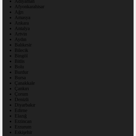
Adıyaman
Afyonkarahisar
Ağrı
Amasya
Ankara
Antalya
Artvin
Aydın
Balıkesir
Bilecik
Bingöl
Bitlis
Bolu
Burdur
Bursa
Çanakkale
Çankırı
Çorum
Denizli
Diyarbakır
Edirne
Elazığ
Erzincan
Erzurum
Eskişehir