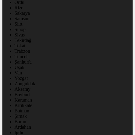
Ordu
Rize
Sakarya
Samsun
Siirt
Sinop
Sivas
Tekirdağ
Tokat
Trabzon
Tunceli
Şanlıurfa
Uşak
Van
Yozgat
Zonguldak
Aksaray
Bayburt
Karaman
Kırıkkale
Batman
Şırnak
Bartın
Ardahan
Iğdır