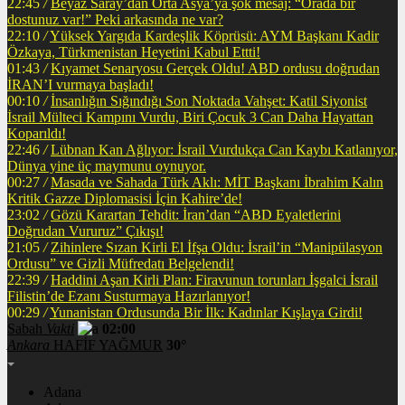
22:45
/
Beyaz Saray’dan Orta Asya’ya şok mesaj: “Orada bir
dostunuz var!” Peki arkasında ne var?
22:10
/
Yüksek Yargıda Kardeşlik Köprüsü: AYM Başkanı Kadir
Özkaya, Türkmenistan Heyetini Kabul Ettti!
01:43
/
Kıyamet Senaryosu Gerçek Oldu! ABD ordusu doğrudan
İRAN’I vurmaya başladı!
00:10
/
İnsanlığın Sığındığı Son Noktada Vahşet: Katil Siyonist
İsrail Mülteci Kampını Vurdu, Biri Çocuk 3 Can Daha Hayattan
Koparıldı!
22:46
/
Lübnan Kan Ağlıyor: İsrail Vurdukça Can Kaybı Katlanıyor,
Dünya yine üç maymunu oynuyor.
00:27
/
Masada ve Sahada Türk Aklı: MİT Başkanı İbrahim Kalın
Kritik Gazze Diplomasisi İçin Kahire’de!
23:02
/
Gözü Karartan Tehdit: İran’dan “ABD Eyaletlerini
Doğrudan Vururuz” Çıkışı!
21:05
/
Zihinlere Sızan Kirli El İfşa Oldu: İsrail’in “Manipülasyon
Ordusu” ve Gizli Müfredatı Belgelendi!
22:39
/
Haddini Aşan Kirli Plan: Firavunun torunları İşgalci İsrail
Filistin’de Ezanı Susturmaya Hazırlanıyor!
00:29
/
Yunanistan Ordusunda Bir İlk: Kadınlar Kışlaya Girdi!
Sabah
Vakti
02:00
Ankara
HAFİF YAĞMUR
30°
Adana