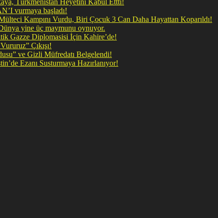
a, Türkmenistan Heyetini Kabul Ettti!
N’I vurmaya başladı!
il Mülteci Kampını Vurdu, Biri Çocuk 3 Can Daha Hayattan Koparıldı!
, Dünya yine üç maymunu oynuyor.
ik Gazze Diplomasisi İçin Kahire’de!
Vururuz” Çıkışı!
rdusu” ve Gizli Müfredatı Belgelendi!
listin’de Ezanı Susturmaya Hazırlanıyor!