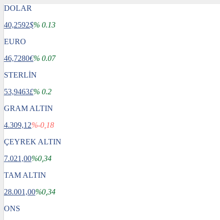
DOLAR
40,2592
$
% 0.13
EURO
46,7280
€
% 0.07
STERLİN
53,9463
£
% 0.2
GRAM ALTIN
4.309,12
%-0,18
ÇEYREK ALTIN
7.021,00
%0,34
TAM ALTIN
28.001,00
%0,34
ONS