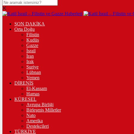
SON DAKİKA
Orta Doğu
Filistin
Kudüs
Gazze
İsrail
İran
Irak
Suriye
Lübnan
Yemen
DİRENİŞ
El-Kassam
Hamas
KÜRESEL
Avrupa Birliği
Birleşmiş Milletler
Nato
Amerika
Destekçileri
TÜRKİYE