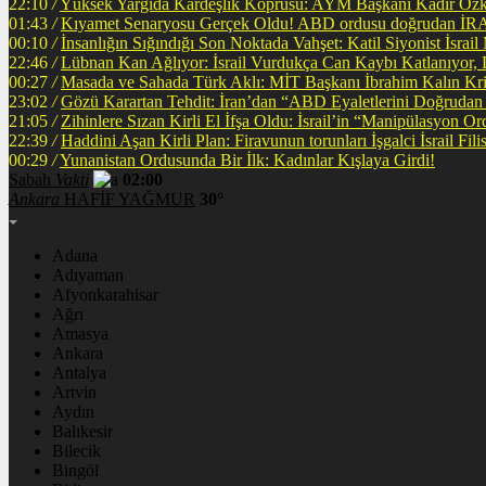
22:10
/
Yüksek Yargıda Kardeşlik Köprüsü: AYM Başkanı Kadir Özkay
01:43
/
Kıyamet Senaryosu Gerçek Oldu! ABD ordusu doğrudan İRA
00:10
/
İnsanlığın Sığındığı Son Noktada Vahşet: Katil Siyonist İsra
22:46
/
Lübnan Kan Ağlıyor: İsrail Vurdukça Can Kaybı Katlanıyor
00:27
/
Masada ve Sahada Türk Aklı: MİT Başkanı İbrahim Kalın Krit
23:02
/
Gözü Karartan Tehdit: İran’dan “ABD Eyaletlerini Doğrudan 
21:05
/
Zihinlere Sızan Kirli El İfşa Oldu: İsrail’in “Manipülasyon O
22:39
/
Haddini Aşan Kirli Plan: Firavunun torunları İşgalci İsrail Fi
00:29
/
Yunanistan Ordusunda Bir İlk: Kadınlar Kışlaya Girdi!
Sabah
Vakti
02:00
Ankara
HAFİF YAĞMUR
30°
Adana
Adıyaman
Afyonkarahisar
Ağrı
Amasya
Ankara
Antalya
Artvin
Aydın
Balıkesir
Bilecik
Bingöl