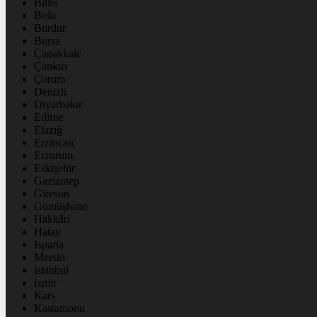
Bitlis
Bolu
Burdur
Bursa
Çanakkale
Çankırı
Çorum
Denizli
Diyarbakır
Edirne
Elazığ
Erzincan
Erzurum
Eskişehir
Gaziantep
Giresun
Gümüşhane
Hakkâri
Hatay
Isparta
Mersin
istanbul
izmir
Kars
Kastamonu