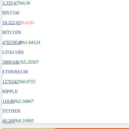
3.335,67
%0,36
BİST100
10.222,02
%-0,03
BİTCOİN
4782585
฿
%1.64124
LİTECOİN
3909.04
Ł
%5.25507
ETHEREUM
127024
Ξ
%6.0715
RİPPLE
118.86
%2.16847
TETHER
40.26
$
%0.10905