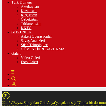
Türk Dünyası
Azerbaycan
Kazakistan
Kırgızistan
Özbekistan
Türkmenistan
KKTC
GÜVENLİK
Askeri Operasyonlar
Savaş Analizleri
Silah Teknolojileri
GÜVENLİK & SAVUNMA
Galeri
Video Galeri
Foto Galeri
22:45
/
Beyaz Saray’dan Orta Asya’ya şok mesaj: “Orada bir dostunuz