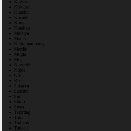
Kayseri
Kırklareli
Kırşehir
Kocaeli
Konya
Kütahya
Malatya
Manisa
Kahramanmaraş
Mardin
Muğla
Muş
Nevşehir
Niğde
Ordu
Rize
Sakarya
Samsun
Siirt
Sinop
Sivas
Tekirdağ
Tokat
Trabzon
Tunceli