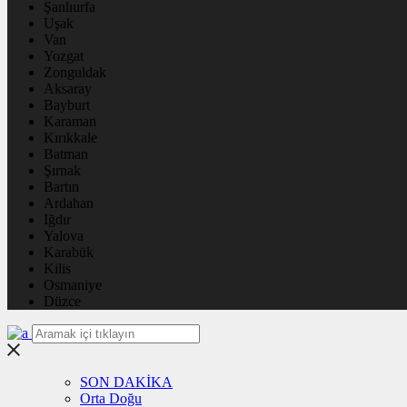
Şanlıurfa
Uşak
Van
Yozgat
Zonguldak
Aksaray
Bayburt
Karaman
Kırıkkale
Batman
Şırnak
Bartın
Ardahan
Iğdır
Yalova
Karabük
Kilis
Osmaniye
Düzce
SON DAKİKA
Orta Doğu